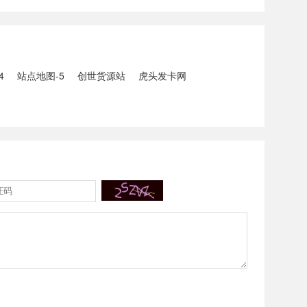
5人生还、10人
打击电信网络诈骗犯罪行动；
州中南部5县昨日出
内塔尼亚胡与特朗普讨论重启
20县降大暴雨
对伊战事可能性2、湖北宣恩
县汛情已致3......
4
站点地图-5
创世货源站
虎头发卡网