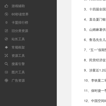
游戏辅助

3、十四届全
60秒读世界

4、直击厦门
卡盟排行榜

5、山姆麻薯供
旧分类资源

站长工具
6、鲁迅先生

常规框架

7、“五一”假
资源工具

8、民营经济
搜索引擎

9、涉案近1.
图片工具

广告资源
10、李铁案二

11、保时捷
12、中国空间