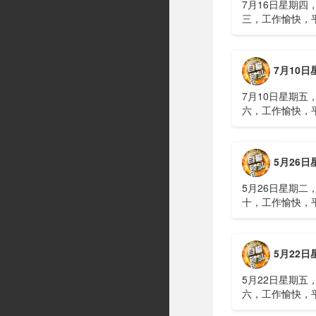
7月16日星期四
三，工作愉快，
习近平在上海考
伊朗进行了90分
伊战争或升级，
7月10日星期五，农历五
议讨论大规模进
商住楼加装......
7月10日星期五
六，工作愉快，
广西南宁六蓝水
人遇难、7人失
山体滑坡：21名
5月26日星期二，农历四
难，年龄最长者
元高标......
5月26日星期二
十，工作愉快，
明知对方间谍，
偷拍出卖大量涉
15年2、神舟二
5月22日星期五，农历四
船与空间站组合
速交会对接......
5月22日星期五
六，工作愉快，
水利部：“龙舟水