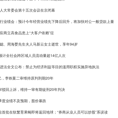
国人大常委会第十五次会议在京闭幕
银行业绩会：预计今年经营业绩先下降后回升，将加快对公一般贷款上量
应商立高食品患上“大客户依赖”症
儿媳、周海婴先生夫人马新云女士逝世，享年94岁
期预计全社会跨区域人员流动量超14亿人次
促进法全文公布：禁止为经济利益等目的滥用职权实施异地执法
2亿，李铁案二审维持原判刑期20年
审驳回上诉，维持一审有期徒刑20年判决
一季度业绩不及预期，股价暴跌
站首批在轨繁育果蝇即将返回地球；“券商从业人员可以炒股”系误读