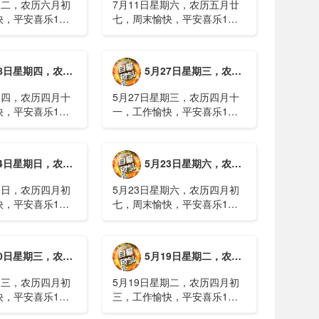
期二，农历六月初
7月11日星期六，农历五月廿
快，平安喜乐1、
七，周末愉快，平安喜乐1、
日实行紧急避险措
浙江沿海多市提升防台风应急
停课停工停产停运
响应至Ⅱ级2、广西镇龙乡仍有
西梧州万秀区：累
8000多人被困，总台记者徒步
期四，农历四月十二，工作愉快，平安喜乐
5月27日星期三，农历四月十一，工作愉快，平安喜乐
病例228例，已
近6小时抵达乡政府3、上海发
..
布海......
期四，农历四月十
5月27日星期三，农历四月十
快，平安喜乐1、
一，工作愉快，平安喜乐1、
就美对台军售和赖
山西煤矿爆炸事故教训惨痛，
，国台办回应2、刚
多地领导干部深入井下督导
拉疫情仍处于暴发
2、媒体：重庆永川一村会计
期日，农历四月初八，工作愉快，平安喜乐
5月23日星期六，农历四月初七，周末愉快，平安喜乐
传播方式为体液接
打电话叫醒乡亲后失联，遗体
被找到确认遇难......
期日，农历四月初
5月23日星期六，农历四月初
快，平安喜乐1、
七，周末愉快，平安喜乐1、
煤矿瓦斯爆炸事故
事关公租房、随迁子女教育等
遇难2、山西沁源
保障，国务院印发《关于推行
已致8人死亡，井
常住地提供基本公共服务的实
期三，农历四月初四，工作愉快，平安喜乐
5月19日星期二，农历四月初三，工作愉快，平安喜乐
全力搜救3、张国
施意见》2、珠江流域进入“龙
.
舟水”降雨......
期三，农历四月初
5月19日星期二，农历四月初
快，平安喜乐1、
三，工作愉快，平安喜乐1、
已找到，广西环江
中美阿三国警方首次开展联合