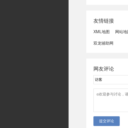
域可能发生洪水
冠脉支架接续采
达第一财季营收
友情链接
3、司法部：......
XML地图
网站地
双龙辅助网
网友评论
提交评论