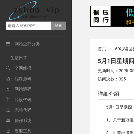
网站全部分类

首页
60秒读世

生活日常
5月1日星期
全网线报

更新时间：2025-05-0
程序源码
访问次数：325

网站源码

详细介绍
片段代码

5月1日星期
完整代码

1、关于新冠
操作系统

资源工具

2、民营经济促