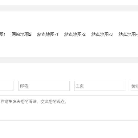
2、国家组织
人失联：全县超10万人受灾，
车辆坠河事件
购开标；英伟
水位正逐步回落2、俄罗斯总
遇难2、贵
大增超预期
统普京抵达北京；美国30年期
现特大暴雨，
国债收......
3、边境......
图1
网站地图2
站点地图-1
站点地图-2
站点地图-3
站点地图-