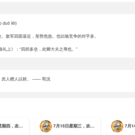
duō lěi)
垒。敌军四面逼近，形势危急。也比喻竞争的对手多。
曲礼上》：“四郊多垒，此卿大夫之辱也。”
庶人赠人以财。 —— 荀况
月初三，工作愉快，平安喜乐
7月15日星期三，农历六月初二，工作愉快，平安喜乐
7月14日星