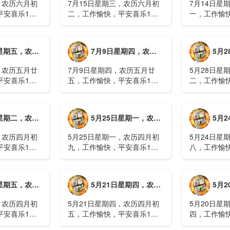
，农历六月初
7月15日星期三，农历六月初
7月14日星
平安喜乐1、
二，工作愉快，平安喜乐1、
一，工作愉
察；美军称对
回应美方航行“保护费”威胁，
沈阳全市今
钟打击2、美
伊朗议会正式提出霍尔木兹法
施，浑南区
特朗普召集会
案2、全球首款实体瘤CAR-T
停业2、广
月廿六，工作愉快，平安喜乐
7月9日星期四，农历五月廿五，工作愉快，平安喜乐
5月28日星
攻3、深圳一
细胞治疗走向临床，上海多家
计发现登革热
医院开......
治愈出院1....
，农历五月廿
7月9日星期四，农历五月廿
5月28日星
平安喜乐1、
五，工作愉快，平安喜乐1、
二，工作愉
库洪灾已致26
超强台风“巴威”可能正面登
特朗普称将
联2、甘肃陇南
陆，防汛形势严峻复杂2、国
清德“谈谈”
林场工人遇
家科技进步一等奖！同济大学
果(金)埃博
月初十，工作愉快，平安喜乐
5月25日星期一，农历四月初九，工作愉快，平安喜乐
5月24日星
近6旬3、近亿
为纳米制造铸就“精准标尺”3、
初期，主要
四川宜宾高......
触3、......
，农历四月初
5月25日星期一，农历四月初
5月24日星
平安喜乐1、
九，工作愉快，平安喜乐1、
八，工作愉
航天工程师仍
神舟二十三号载人飞船与空间
山西留神峪
密文件，获刑
站组合体完成自主快速交会对
已造成90人
十三号载人飞
接2、山洪等地质灾害风险
一煤矿爆炸
月初六，工作愉快，平安喜乐
5月21日星期四，农历四月初五，工作愉快，平安喜乐
5月20日星
体完成自主快
大，重庆永川连续暴雨已致17
下38人正在
人失联，1人......
清赶赴山.....
，农历四月初
5月21日星期四，农历四月初
5月20日星
平安喜乐1、
五，工作愉快，平安喜乐1、
四，工作愉
”期间珠江流
湖南石门强降雨致5人遇难11
失联人员均