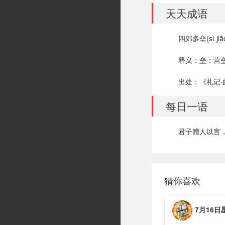
天天成语
四郊多垒(sì jiāo 
释义：垒：营
出处：《礼记·
每日一语
君子赠人以言，
猜你喜欢
7月16日星期四，农历六