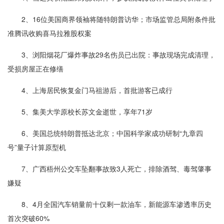
2、16位美国商界领袖将随特朗普访华；市场监管总局附条件批
准腾讯收购喜马拉雅股权案
3、浏阳烟花厂爆炸事故29名伤员已出院：事故现场完成清理，
受损房屋正在修缮
4、上海居民恢复金门马祖游后，首批游客已成行
5、集美大学原校长苏文金逝世，享年71岁
6、美国总统特朗普抵达北京；中国科学家成功研制“九章四
号”量子计算原型机
7、广西梧州公交车坠翻事故致3人死亡，排除酒驾、毒驾肇事
嫌疑
8、4月全国汽车销量前十仅剩一款油车，新能源车渗透率历史
首次突破60%