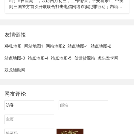
5月19日星期二，农历四月初三，工作愉快，平安喜乐1、中美
阿三国警方首次开展联合打击电信网络诈骗犯罪行动；内塔尼
亚胡与特朗普讨论重启对伊战事可能性2、湖北宣恩县汛情已致
3......
友情链接
XML地图
网站地图1
网站地图2
站点地图-1
站点地图-2
站点地图-3
站点地图-4
站点地图-5
创世货源站
虎头发卡网
双龙辅助网
网友评论