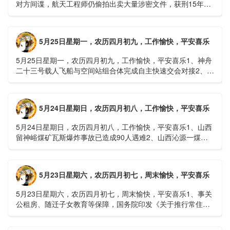
对方间谍，航天工程师仍偷拍出卖大量涉密文件，获刑15年
2、神舟二十三号载人飞船与空间站组合体完成自主快速交会对
接......
5月25日星期一，农历四月初九，工作愉快，平安喜乐
5月25日星期一，农历四月初九，工作愉快，平安喜乐1、神舟
二十三号载人飞船与空间站组合体完成自主快速交会对接2、山
洪等地质灾害风险大，重庆永川连续暴雨已致17人失联，1
人......
5月24日星期日，农历四月初八，工作愉快，平安喜乐
5月24日星期日，农历四月初八，工作愉快，平安喜乐1、山西
留神峪煤矿瓦斯爆炸事故已造成90人遇难2、山西沁源一煤矿
爆炸已致8人死亡，井下38人正在全力搜救3、张国清赶赴
山......
5月23日星期六，农历四月初七，周末愉快，平安喜乐
5月23日星期六，农历四月初七，周末愉快，平安喜乐1、事关
公租房、随迁子女教育等保障，国务院印发《关于推行常住地
提供基本公共服务的实施意见》2、珠江流域进入“龙舟水”降
雨......