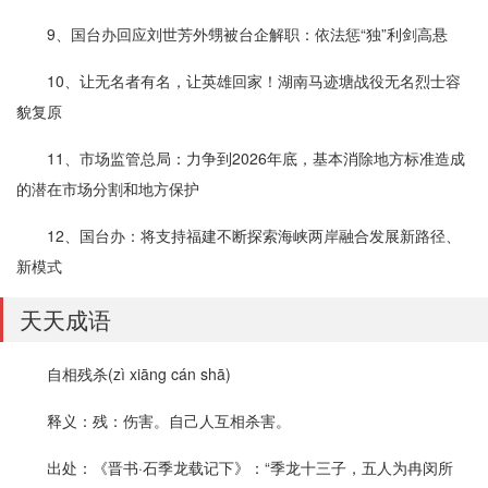
9、国台办回应刘世芳外甥被台企解职：依法惩“独”利剑高悬
10、让无名者有名，让英雄回家！湖南马迹塘战役无名烈士容
貌复原
11、市场监管总局：力争到2026年底，基本消除地方标准造成
的潜在市场分割和地方保护
12、国台办：将支持福建不断探索海峡两岸融合发展新路径、
新模式
天天成语
自相残杀(zì xiāng cán shā)
释义：残：伤害。自己人互相杀害。
出处：《晋书·石季龙载记下》：“季龙十三子，五人为冉闵所