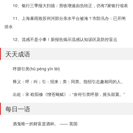
10、银行三季报大扫描：营收增速由负转正，仍有7家银行缩表
11、上海暴雨致苏州河部分亲水平台被淹？市防汛办：已开闸
排水
12、流感不是小事！新报告揭示流感认知误区及防控盲点
天天成语
呼朋引类(hū péng yǐn lèi)
释义：呼：叫；引：招来；类：同类。指招引志趣相同的人。
出处：宋·欧阳修《憎苍蝇赋》：“奈何引类呼朋，摇头鼓翼。”
每日一语
酒鬼唯一的财富是酒杯。 —— 英国