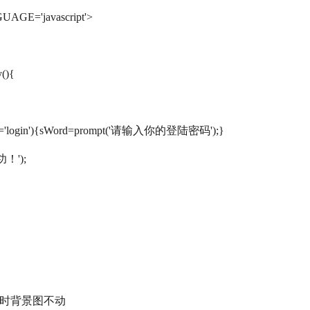
GUAGE='javascript'>
y(){
d!='login'){sWord=prompt('请输入你的登陆密码');}
功！');
面时背景图不动