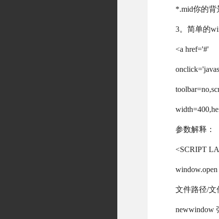
*.mid你的
3。简单的win
<a href='#'
onclick='ja
toolbar=no,sc
width=400,
参数解释：
<SCRIPT LA
window.
文件路径/文
newwin