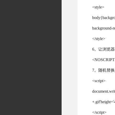
<style>
body{backgrou
background-re
</style>
6。让浏览
<NOSCRIPT><
7。随机替
<script>
document.writ
+.gif'height='
</script>