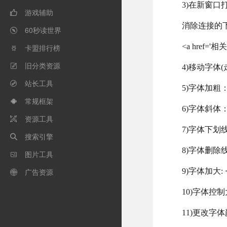
3)在新窗口打开连
游戏辅助

消除连接的
60秒读世界

<a href='相关
卡盟排行榜

旧分类资源

4)移动字体(走
站长工具

5)字体加粗：
常规框架

6)字体斜体：
资源工具

7)字体下划线
搜索引擎

8)字体删除线
图片工具

广告资源
9)字体加大: 

10)字体控制
11)更改字体颜色