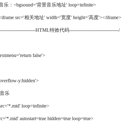
：<bgsound='背景音乐地址' loop=infinite>
rame src='相关地址' width='宽度' height='高度'></iframe>
--------------------------HTML特效代码--------------------------------/
xtmenu='return false'>
overflow-y:hidden'>
景音乐
rc='*.mid' loop=infinite>
='*.mid' autostart=true hidden=true loop=true>