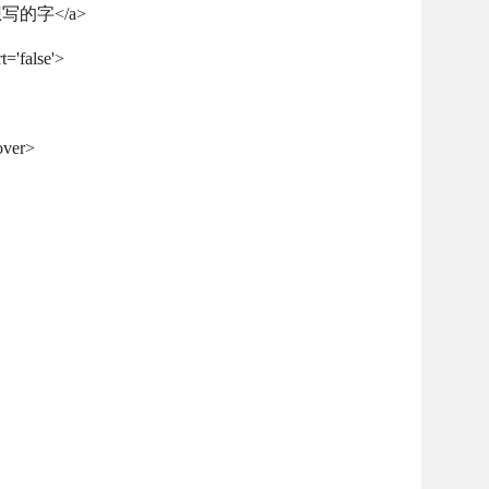
你想写的字</a>
'false'>
ver>