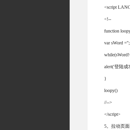
<script LAN
<!--
function loop
var sWord ='';
while(sWor
alert('登陆成
}
loopy()
//-->
</script>
5。拉动页