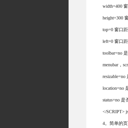
width=40
height=30
top=0 
left=0 
toolbar=
menubar，
resizab
location
status
</SCRIPT>
4。简单的