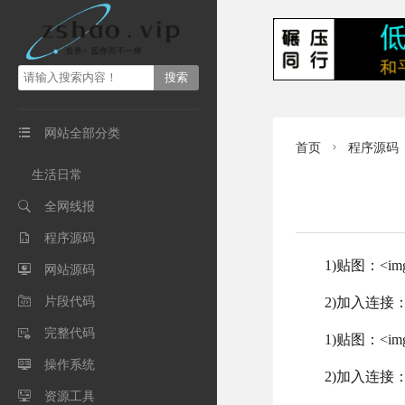
网站全部分类

首页
程序源码

生活日常
全网线报

程序源码

1)贴图：<img
网站源码

片段代码

2)加入连接：
完整代码

1)贴图：<img
操作系统

2)加入连接：
资源工具
