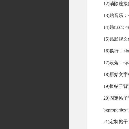
12)消除连接的下
13)贴音乐：<emb
14)贴flash: 
15)贴影视文件：<
16)换行：<b
17)段落：<p
18)原始文字样
19)换帖子背景
20)固定帖子背
bgproperties=
21)定制帖子背景