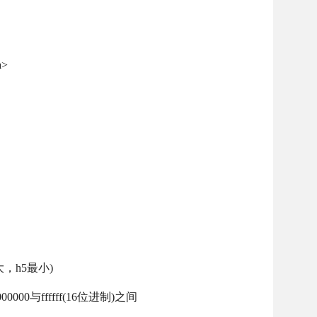
a>
大，h5最小)
00000与ffffff(16位进制)之间