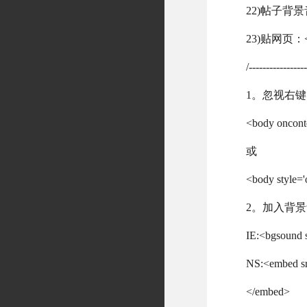
22)帖子背景音乐
23)贴网页：<if
/--------------
1。忽视右键
<body onconte
或
<body style='
2。加入背
IE:<bgsound s
NS:<embed src
</embed>