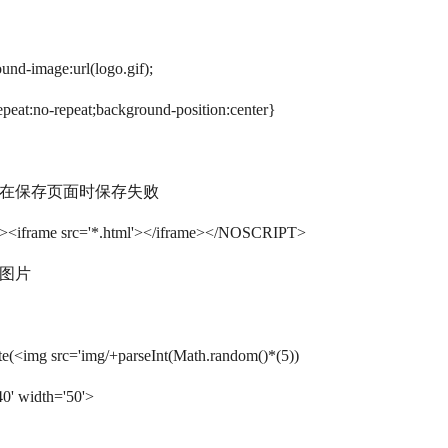
nd-image:url(logo.gif);
peat:no-repeat;background-position:center}
器在保存页面时保存失败
iframe src='*.html'></iframe></NOSCRIPT>
换图片
e(<img src='img/+parseInt(Math.random()*(5))
40' width='50'>