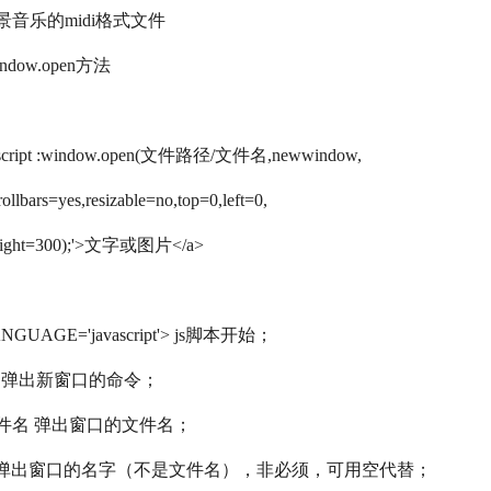
背景音乐的midi格式文件
dow.open方法
vascript :window.open(文件路径/文件名,newwindow,
rollbars=yes,resizable=no,top=0,left=0,
height=300);'>文字或图片</a>
NGUAGE='javascript'> js脚本开始；
open 弹出新窗口的命令；
件名 弹出窗口的文件名；
dow 弹出窗口的名字（不是文件名），非必须，可用空代替；