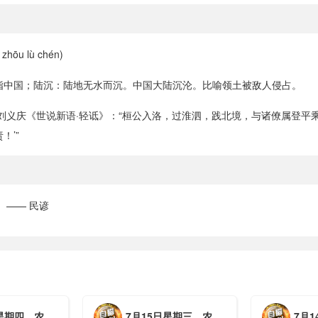
hōu lù chén)
指中国；陆沉：陆地无水而沉。中国大陆沉沦。比喻领土被敌人侵占。
·刘义庆《世说新语·轻诋》：“桓公入洛，过淮泗，践北境，与诸僚属登平
！’”
 —— 民谚
月初三，工作愉快，平安喜乐
7月15日星期三，农历六月初二，工作愉快，平安喜乐
7月14日星