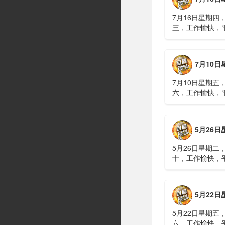
7月16日星期四
三，工作愉快，
习近平在上海考
伊朗进行了90分
伊战争或升级，
7月10日星期五，农历五
议讨论大规模进
商住楼加装......
7月10日星期五
六，工作愉快，
广西南宁六蓝水
人遇难、7人失
山体滑坡：21名
5月26日星期二，农历四
难，年龄最长者
元高标......
5月26日星期二
十，工作愉快，
明知对方间谍，
偷拍出卖大量涉
15年2、神舟二
5月22日星期五，农历四
船与空间站组合
速交会对接......
5月22日星期五
六，工作愉快，