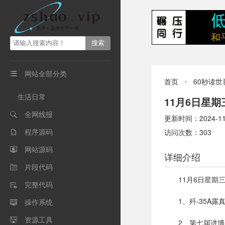
网站全部分类

首页
60秒读世

生活日常
11月6日星
全网线报

更新时间：2024-11-0
程序源码
访问次数：303

网站源码

详细介绍
片段代码

11月6日星期
完整代码

1、歼-35A
操作系统

资源工具

2、第七届进