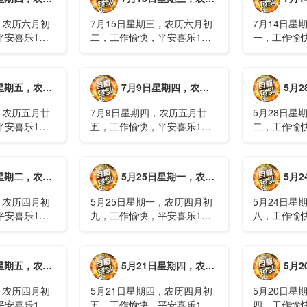
，农历六月初
7月15日星期三，农历六月初
7月14日星
平安喜乐1、
二，工作愉快，平安喜乐1、
一，工作愉
察；美军称对
回应美方航行“保护费”威胁，
沈阳全市今
钟打击2、美
伊朗议会正式提出霍尔木兹法
施，浑南区
特朗普召集会
案2、全球首款实体瘤CAR-T
停业2、广
月廿六，工作愉快，平安喜乐
7月9日星期四，农历五月廿五，工作愉快，平安喜乐
5月28日星
攻3、深圳一
细胞治疗走向临床，上海多家
计发现登革热
医院开......
治愈出院1....
，农历五月廿
7月9日星期四，农历五月廿
5月28日星
平安喜乐1、
五，工作愉快，平安喜乐1、
二，工作愉
库洪灾已致26
超强台风“巴威”可能正面登
特朗普称将
联2、甘肃陇南
陆，防汛形势严峻复杂2、国
清德“谈谈”
林场工人遇
家科技进步一等奖！同济大学
果(金)埃博
月初十，工作愉快，平安喜乐
5月25日星期一，农历四月初九，工作愉快，平安喜乐
5月24日星
近6旬3、近亿
为纳米制造铸就“精准标尺”3、
初期，主要
四川宜宾高......
触3、......
，农历四月初
5月25日星期一，农历四月初
5月24日星
平安喜乐1、
九，工作愉快，平安喜乐1、
八，工作愉
航天工程师仍
神舟二十三号载人飞船与空间
山西留神峪
密文件，获刑
站组合体完成自主快速交会对
已造成90人
十三号载人飞
接2、山洪等地质灾害风险
一煤矿爆炸
月初六，工作愉快，平安喜乐
5月21日星期四，农历四月初五，工作愉快，平安喜乐
5月20日星
体完成自主快
大，重庆永川连续暴雨已致17
下38人正在
人失联，1人......
清赶赴山.....
，农历四月初
5月21日星期四，农历四月初
5月20日星
平安喜乐1、
五，工作愉快，平安喜乐1、
四，工作愉