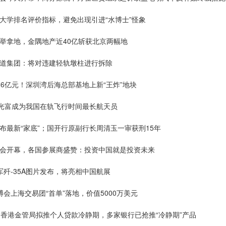
大学排名评价指标，避免出现引进“水博士”怪象
大举拿地，金隅地产近40亿斩获北京两幅地
轨道集团：将对违建轻轨墩柱进行拆除
26亿元！深圳湾后海总部基地上新“王炸”地块
叶光富成为我国在轨飞行时间最长航天员
布最新“家底”；国开行原副行长周清玉一审获刑15年
博会开幕，各国参展商盛赞：投资中国就是投资未来
军歼-35A图片发布，将亮相中国航展
博会上海交易团“首单”落地，价值5000万美元
！香港金管局拟推个人贷款冷静期，多家银行已抢推“冷静期”产品