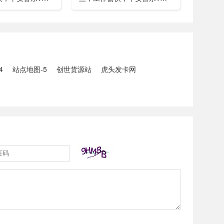
已找到，广西环江
中美阿三国警方首次开展联合
5人生还、10人
打击电信网络诈骗犯罪行动；
州中南部5县昨日出
内塔尼亚胡与特朗普讨论重启
20县降大暴雨
对伊战事可能性2、湖北宣恩
县汛情已致3......
4
站点地图-5
创世货源站
虎头发卡网