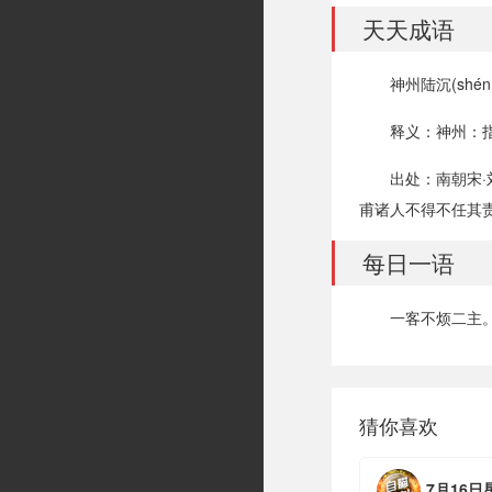
天天成语
神州陆沉(shén z
释义：神州：
出处：南朝宋
甫诸人不得不任其责
每日一语
一客不烦二主。
猜你喜欢
7月16日星期四，农历六