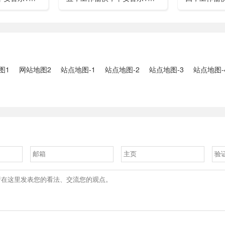
”期间珠江流
湖南石门强降雨致5人遇难11
失联人员均
2、国家组织
人失联：全县超10万人受灾，
车辆坠河事件
购开标；英伟
水位正逐步回落2、俄罗斯总
遇难2、贵
大增超预期
统普京抵达北京；美国30年期
现特大暴雨，
国债收......
3、边境......
图1
网站地图2
站点地图-1
站点地图-2
站点地图-3
站点地图-