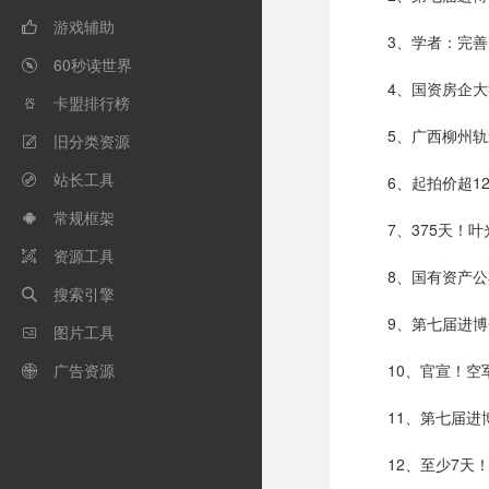
游戏辅助

3、学者：完善
60秒读世界

4、国资房企
卡盟排行榜

5、广西柳州
旧分类资源

站长工具
6、起拍价超1

常规框架

7、375天！
资源工具

8、国有资产公
搜索引擎

9、第七届进
图片工具

广告资源
10、官宣！空

11、第七届进
12、至少7天