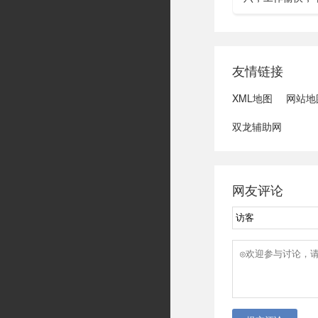
水利部：“龙舟水
域可能发生洪水
冠脉支架接续采
达第一财季营收
友情链接
3、司法部：......
XML地图
网站地
双龙辅助网
网友评论