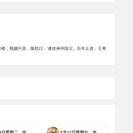
乘楼，眺瞩中原，慨然曰：‘遂使神州陆沉，百年丘虚，王夷
期二，农历六月初一，工作愉快，平安喜乐
7月11日星期六，农历五月廿七，周末愉快，平安喜乐