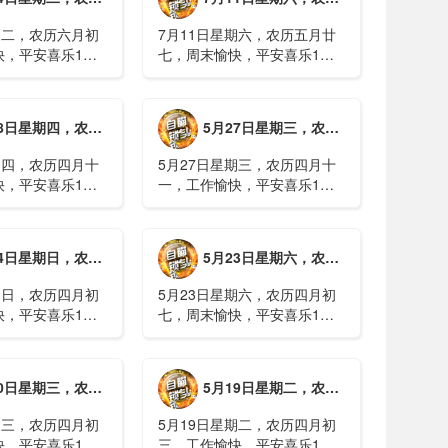
期二，农历六月初
7月11日星期六，农历五月廿
快，平安喜乐1、
七，周末愉快，平安喜乐1、
日实行紧急避险措
浙江沿海多市提升防台风应急
停课停工停产停运
响应至Ⅱ级2、广西镇龙乡仍有
西梧州万秀区：累
8000多人被困，总台记者徒步
期四，农历四月十二，工作愉快，平安喜乐
5月27日星期三，农历四月十一，工作愉快，平安喜乐
病例228例，已
近6小时抵达乡政府3、上海发
..
布海......
期四，农历四月十
5月27日星期三，农历四月十
快，平安喜乐1、
一，工作愉快，平安喜乐1、
就美对台军售和赖
山西煤矿爆炸事故教训惨痛，
，国台办回应2、刚
多地领导干部深入井下督导
拉疫情仍处于暴发
2、媒体：重庆永川一村会计
期日，农历四月初八，工作愉快，平安喜乐
5月23日星期六，农历四月初七，周末愉快，平安喜乐
传播方式为体液接
打电话叫醒乡亲后失联，遗体
被找到确认遇难......
期日，农历四月初
5月23日星期六，农历四月初
快，平安喜乐1、
七，周末愉快，平安喜乐1、
煤矿瓦斯爆炸事故
事关公租房、随迁子女教育等
遇难2、山西沁源
保障，国务院印发《关于推行
已致8人死亡，井
常住地提供基本公共服务的实
期三，农历四月初四，工作愉快，平安喜乐
5月19日星期二，农历四月初三，工作愉快，平安喜乐
全力搜救3、张国
施意见》2、珠江流域进入“龙
.
舟水”降雨......
期三，农历四月初
5月19日星期二，农历四月初
快，平安喜乐1、
三，工作愉快，平安喜乐1、