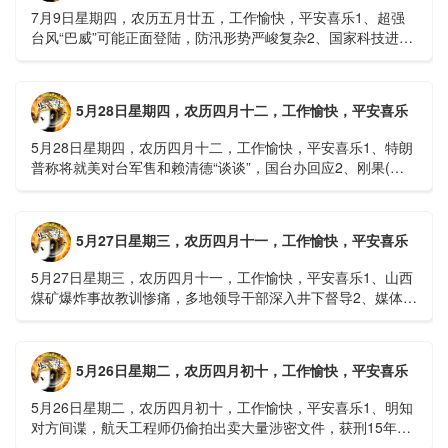
7月9日星期四，农历五月廿五，工作愉快，平安喜乐1、超强
台风“巴威”可能正面登陆，防汛形势严峻复杂2、国家科技进步
一等奖！同济大学为纳米制造铸就“精准标尺”3、四川宜宾
高......
5月28日星期四，农历四月十二，工作愉快，平安喜乐
5月28日星期四，农历四月十二，工作愉快，平安喜乐1、特朗
普称将就美对台军售和赖清德“谈谈”，国台办回应2、刚果(金)
埃博拉疫情仍处于暴发初期，主要传播方式为体液接触3、......
5月27日星期三，农历四月十一，工作愉快，平安喜乐
5月27日星期三，农历四月十一，工作愉快，平安喜乐1、山西
煤矿爆炸事故教训惨痛，多地领导干部深入井下督导2、媒体：
重庆永川一村会计打电话叫醒乡亲后失联，遗体被找到确认遇
难......
5月26日星期二，农历四月初十，工作愉快，平安喜乐
5月26日星期二，农历四月初十，工作愉快，平安喜乐1、明知
对方间谍，航天工程师仍偷拍出卖大量涉密文件，获刑15年
2、神舟二十三号载人飞船与空间站组合体完成自主快速交会对