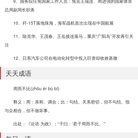
9、国务院任免国家工作人员：免去王瑞连、周进强的国家体育
总局副局长职务
10、歼-15T落地珠海，海军战机首次出现在中国航展
11、陆克华、王茂春、王岳接连落马，重庆“广阳岛”开发再引关
注
12、日系汽车公司在电动化转型中投入巨资却收效甚微
天天成语
周而不比(zhōu ér bù bǐ)
释义：周：亲和、调合；比：勾结。关系密切，但不勾结。指
与众相合，但不做坏事。
出处：《论语·为政》：“子曰：‘君子周而不比。’”