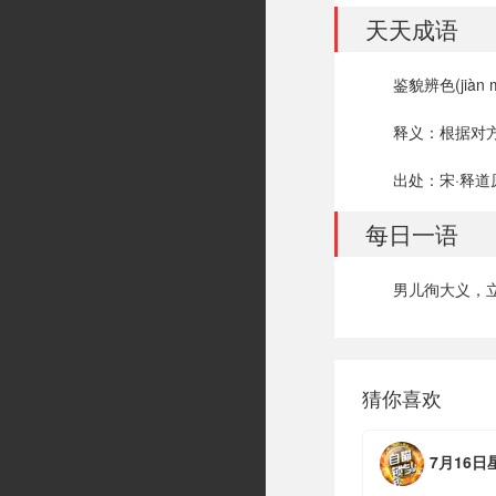
天天成语
鉴貌辨色(jiàn mà
释义：根据对
出处：宋·释道
每日一语
男儿徇大义，立
猜你喜欢
7月16日星期四，农历六