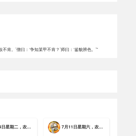
不肯。’僧曰：‘争知某甲不肯？’师曰：‘鉴貌辨色。’”
期二，农历六月初一，工作愉快，平安喜乐
7月11日星期六，农历五月廿七，周末愉快，平安喜乐