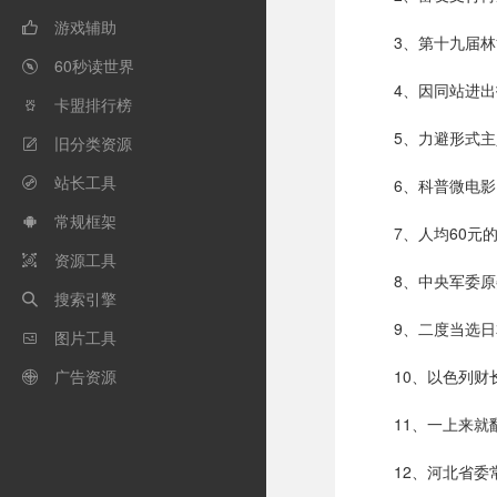
游戏辅助

3、第十九届
60秒读世界

4、因同站进
卡盟排行榜

5、力避形式
旧分类资源

站长工具
6、科普微电

常规框架

7、人均60元
资源工具

8、中央军委
搜索引擎

9、二度当选日
图片工具

广告资源
10、以色列

11、一上来就
12、河北省