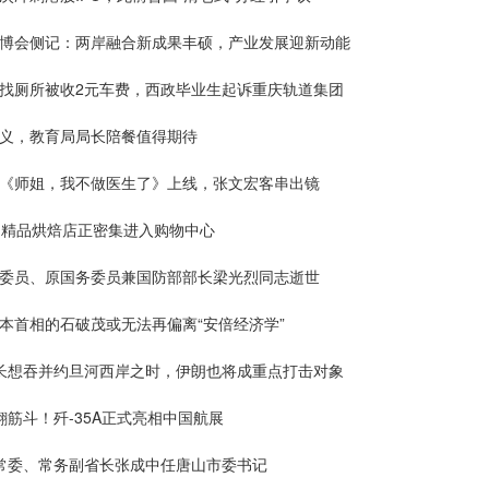
林博会侧记：两岸融合新成果丰硕，产业发展迎新动能
出找厕所被收2元车费，西政毕业生起诉重庆轨道集团
主义，教育局局长陪餐值得期待
影《师姐，我不做医生了》上线，张文宏客串出镜
的精品烘焙店正密集进入购物中心
原委员、原国务委员兼国防部部长梁光烈同志逝世
本首相的石破茂或无法再偏离“安倍经济学”
财长想吞并约旦河西岸之时，伊朗也将成重点打击对象
翻筋斗！歼-35A正式亮相中国航展
委常委、常务副省长张成中任唐山市委书记