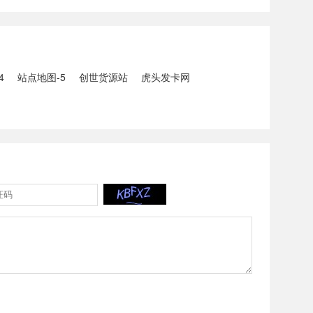
5人生还、10人
打击电信网络诈骗犯罪行动；
州中南部5县昨日出
内塔尼亚胡与特朗普讨论重启
20县降大暴雨
对伊战事可能性2、湖北宣恩
县汛情已致3......
4
站点地图-5
创世货源站
虎头发卡网