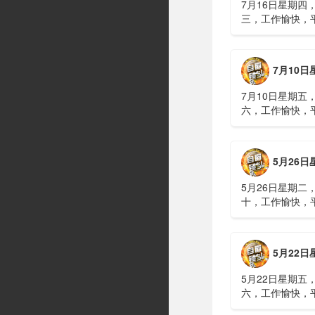
7月16日星期四
三，工作愉快，
习近平在上海考
伊朗进行了90分
伊战争或升级，
7月10日星期五，农历五
议讨论大规模进
商住楼加装......
7月10日星期五
六，工作愉快，
广西南宁六蓝水
人遇难、7人失
山体滑坡：21名
5月26日星期二，农历四
难，年龄最长者
元高标......
5月26日星期二
十，工作愉快，
明知对方间谍，
偷拍出卖大量涉
15年2、神舟二
5月22日星期五，农历四
船与空间站组合
速交会对接......
5月22日星期五
六，工作愉快，
水利部：“龙舟水