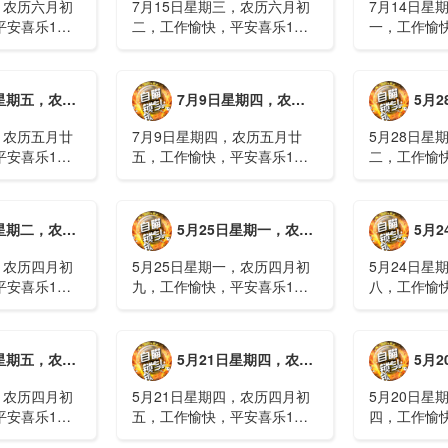
，农历六月初
7月15日星期三，农历六月初
7月14日星
平安喜乐1、
二，工作愉快，平安喜乐1、
一，工作愉
察；美军称对
回应美方航行“保护费”威胁，
沈阳全市今
钟打击2、美
伊朗议会正式提出霍尔木兹法
施，浑南区
特朗普召集会
案2、全球首款实体瘤CAR-T
停业2、广
月廿六，工作愉快，平安喜乐
7月9日星期四，农历五月廿五，工作愉快，平安喜乐
5月28日星
攻3、深圳一
细胞治疗走向临床，上海多家
计发现登革热
医院开......
治愈出院1....
，农历五月廿
7月9日星期四，农历五月廿
5月28日星
平安喜乐1、
五，工作愉快，平安喜乐1、
二，工作愉
库洪灾已致26
超强台风“巴威”可能正面登
特朗普称将
联2、甘肃陇南
陆，防汛形势严峻复杂2、国
清德“谈谈”
林场工人遇
家科技进步一等奖！同济大学
果(金)埃博
月初十，工作愉快，平安喜乐
5月25日星期一，农历四月初九，工作愉快，平安喜乐
5月24日星
近6旬3、近亿
为纳米制造铸就“精准标尺”3、
初期，主要
四川宜宾高......
触3、......
，农历四月初
5月25日星期一，农历四月初
5月24日星
平安喜乐1、
九，工作愉快，平安喜乐1、
八，工作愉
航天工程师仍
神舟二十三号载人飞船与空间
山西留神峪
密文件，获刑
站组合体完成自主快速交会对
已造成90人
十三号载人飞
接2、山洪等地质灾害风险
一煤矿爆炸
月初六，工作愉快，平安喜乐
5月21日星期四，农历四月初五，工作愉快，平安喜乐
5月20日星
体完成自主快
大，重庆永川连续暴雨已致17
下38人正在
人失联，1人......
清赶赴山.....
，农历四月初
5月21日星期四，农历四月初
5月20日星
平安喜乐1、
五，工作愉快，平安喜乐1、
四，工作愉
”期间珠江流
湖南石门强降雨致5人遇难11
失联人员均