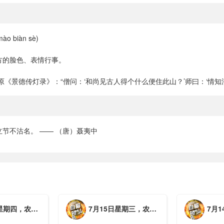
o biàn sè)
方的脸色、表情行事。
原《景德传灯录》：“僧问：‘和尚见古人得个什么便住此山？’师曰：‘情知汝
节不沽名。 —— （唐）聂夷中
月初三，工作愉快，平安喜乐
7月15日星期三，农历六月初二，工作愉快，平安喜乐
7月14日星