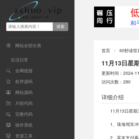
网站全部分类

首页
60秒读世

生活日常
11月13日
全网线报

更新时间：2024-11-1
程序源码
访问次数：280

网站源码

详细介绍
片段代码

11月13日星
完整代码

1、珠海驾车冲
操作系统

资源工具

2、富友支付再