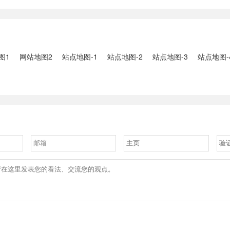
2、国家组织
人失联：全县超10万人受灾，
车辆坠河事件
购开标；英伟
水位正逐步回落2、俄罗斯总
遇难2、贵
大增超预期
统普京抵达北京；美国30年期
现特大暴雨，
国债收......
3、边境......
图1
网站地图2
站点地图-1
站点地图-2
站点地图-3
站点地图-