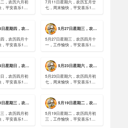
期二，农历六月初
7月11日星期六，农历五月廿
快，平安喜乐1、
七，周末愉快，平安喜乐1、
日实行紧急避险措
浙江沿海多市提升防台风应急
停课停工停产停运
响应至Ⅱ级2、广西镇龙乡仍有
西梧州万秀区：累
8000多人被困，总台记者徒步
期四，农历四月十二，工作愉快，平安喜乐
5月27日星期三，农历四月十一，工作愉快，平安喜乐
病例228例，已
近6小时抵达乡政府3、上海发
..
布海......
期四，农历四月十
5月27日星期三，农历四月十
快，平安喜乐1、
一，工作愉快，平安喜乐1、
就美对台军售和赖
山西煤矿爆炸事故教训惨痛，
，国台办回应2、刚
多地领导干部深入井下督导
拉疫情仍处于暴发
2、媒体：重庆永川一村会计
期日，农历四月初八，工作愉快，平安喜乐
5月23日星期六，农历四月初七，周末愉快，平安喜乐
传播方式为体液接
打电话叫醒乡亲后失联，遗体
被找到确认遇难......
期日，农历四月初
5月23日星期六，农历四月初
快，平安喜乐1、
七，周末愉快，平安喜乐1、
煤矿瓦斯爆炸事故
事关公租房、随迁子女教育等
遇难2、山西沁源
保障，国务院印发《关于推行
已致8人死亡，井
常住地提供基本公共服务的实
期三，农历四月初四，工作愉快，平安喜乐
5月19日星期二，农历四月初三，工作愉快，平安喜乐
全力搜救3、张国
施意见》2、珠江流域进入“龙
.
舟水”降雨......
期三，农历四月初
5月19日星期二，农历四月初
快，平安喜乐1、
三，工作愉快，平安喜乐1、
已找到，广西环江
中美阿三国警方首次开展联合