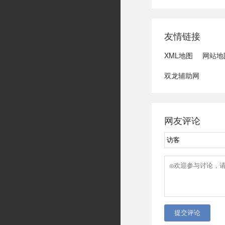
域可能发生洪水
冠脉支架接续采
达第一财季营收
友情链接
3、司法部：......
XML地图
网站地
双龙辅助网
网友评论
提交评论