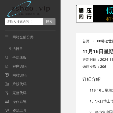
网站全部分类

首页
60秒读世

生活日常
11月16日
全网线报

更新时间：2024-11-1
程序源码
访问次数：306

网站源码

详细介绍
片段代码

11月16日星
完整代码

1、“末日博士
操作系统

资源工具

2、将出售中