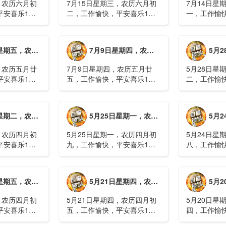
，农历六月初
7月15日星期三，农历六月初
7月14日星
平安喜乐1、
二，工作愉快，平安喜乐1、
一，工作愉
察；美军称对
回应美方航行“保护费”威胁，
沈阳全市今
钟打击2、美
伊朗议会正式提出霍尔木兹法
施，浑南区
特朗普召集会
案2、全球首款实体瘤CAR-T
停业2、广
月廿六，工作愉快，平安喜乐
7月9日星期四，农历五月廿五，工作愉快，平安喜乐
5月28日星
攻3、深圳一
细胞治疗走向临床，上海多家
计发现登革热
医院开......
治愈出院1....
，农历五月廿
7月9日星期四，农历五月廿
5月28日星
平安喜乐1、
五，工作愉快，平安喜乐1、
二，工作愉
库洪灾已致26
超强台风“巴威”可能正面登
特朗普称将
联2、甘肃陇南
陆，防汛形势严峻复杂2、国
清德“谈谈”
林场工人遇
家科技进步一等奖！同济大学
果(金)埃博
月初十，工作愉快，平安喜乐
5月25日星期一，农历四月初九，工作愉快，平安喜乐
5月24日星
近6旬3、近亿
为纳米制造铸就“精准标尺”3、
初期，主要
四川宜宾高......
触3、......
，农历四月初
5月25日星期一，农历四月初
5月24日星
平安喜乐1、
九，工作愉快，平安喜乐1、
八，工作愉
航天工程师仍
神舟二十三号载人飞船与空间
山西留神峪
密文件，获刑
站组合体完成自主快速交会对
已造成90人
十三号载人飞
接2、山洪等地质灾害风险
一煤矿爆炸
月初六，工作愉快，平安喜乐
5月21日星期四，农历四月初五，工作愉快，平安喜乐
5月20日星
体完成自主快
大，重庆永川连续暴雨已致17
下38人正在
人失联，1人......
清赶赴山.....
，农历四月初
5月21日星期四，农历四月初
5月20日星
平安喜乐1、
五，工作愉快，平安喜乐1、
四，工作愉
”期间珠江流
湖南石门强降雨致5人遇难11
失联人员均