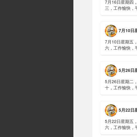
7月16日星期四
三，工作愉快，
习近平在上海考
伊朗进行了90分
伊战争或升级，
7月10日星期五，农历五
议讨论大规模进
商住楼加装......
7月10日星期五
六，工作愉快，
广西南宁六蓝水
人遇难、7人失
山体滑坡：21名
5月26日星期二，农历四
难，年龄最长者
元高标......
5月26日星期二
十，工作愉快，
明知对方间谍，
偷拍出卖大量涉
15年2、神舟二
5月22日星期五，农历四
船与空间站组合
速交会对接......
5月22日星期五
六，工作愉快，
水利部：“龙舟水