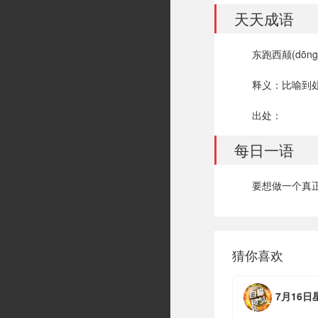
天天成语
东跑西颠(dōng p
释义：比喻到
出处：
每日一语
要想做一个真
猜你喜欢
7月16日星期四，农历六