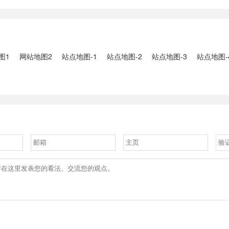
2、国家组织
人失联：全县超10万人受灾，
车辆坠河事件
购开标；英伟
水位正逐步回落2、俄罗斯总
遇难2、贵
大增超预期
统普京抵达北京；美国30年期
现特大暴雨，
国债收......
3、边境......
图1
网站地图2
站点地图-1
站点地图-2
站点地图-3
站点地图-