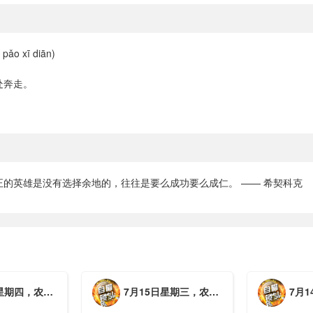
ǎo xī diān)
处奔走。
正的英雄是没有选择余地的，往往是要么成功要么成仁。 —— 希契科克
月初三，工作愉快，平安喜乐
7月15日星期三，农历六月初二，工作愉快，平安喜乐
7月14日星