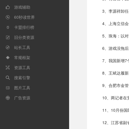
游戏辅助

3、李源祥卸任
60秒读世界

4、上海立信
卡盟排行榜

5、珠海：以
旧分类资源

站长工具
6、游戏没拖

常规框架

7、我国新增7
资源工具

8、王斌达履
搜索引擎

9、合肥市金管
图片工具

广告资源
10、两记者

11、10月份
12、江苏省