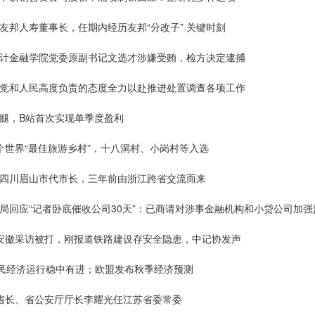
友邦人寿董事长，任期内经历友邦“分改子” 关键时刻
会计金融学院党委原副书记文选才涉嫌受贿，检方决定逮捕
对党和人民高度负责的态度全力以赴推进处置调查各项工作
后腿，B站首次实现单季度盈利
个世界“最佳旅游乡村”，十八洞村、小岗村等入选
新四川眉山市代市长，三年前由浙江跨省交流而来
局回应“记者卧底催收公司30天”：已商请对涉事金融机构和小贷公司加强
在安徽采访被打，刚报道铁路建设存安全隐患，中记协发声
国民经济运行稳中有进；欧盟发布秋季经济预测
副省长、省公安厅厅长李耀光任江苏省委常委