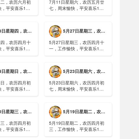
期二，农历六月初
7月11日星期六，农历五月廿
快，平安喜乐1、
七，周末愉快，平安喜乐1、
日实行紧急避险措
浙江沿海多市提升防台风应急
停课停工停产停运
响应至Ⅱ级2、广西镇龙乡仍有
西梧州万秀区：累
8000多人被困，总台记者徒步
期四，农历四月十二，工作愉快，平安喜乐
5月27日星期三，农历四月十一，工作愉快，平安喜乐
病例228例，已
近6小时抵达乡政府3、上海发
..
布海......
期四，农历四月十
5月27日星期三，农历四月十
快，平安喜乐1、
一，工作愉快，平安喜乐1、
就美对台军售和赖
山西煤矿爆炸事故教训惨痛，
，国台办回应2、刚
多地领导干部深入井下督导
拉疫情仍处于暴发
2、媒体：重庆永川一村会计
期日，农历四月初八，工作愉快，平安喜乐
5月23日星期六，农历四月初七，周末愉快，平安喜乐
传播方式为体液接
打电话叫醒乡亲后失联，遗体
被找到确认遇难......
期日，农历四月初
5月23日星期六，农历四月初
快，平安喜乐1、
七，周末愉快，平安喜乐1、
煤矿瓦斯爆炸事故
事关公租房、随迁子女教育等
遇难2、山西沁源
保障，国务院印发《关于推行
已致8人死亡，井
常住地提供基本公共服务的实
期三，农历四月初四，工作愉快，平安喜乐
5月19日星期二，农历四月初三，工作愉快，平安喜乐
全力搜救3、张国
施意见》2、珠江流域进入“龙
.
舟水”降雨......
期三，农历四月初
5月19日星期二，农历四月初
快，平安喜乐1、
三，工作愉快，平安喜乐1、
已找到，广西环江
中美阿三国警方首次开展联合