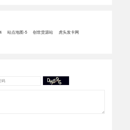
5人生还、10人
打击电信网络诈骗犯罪行动；
州中南部5县昨日出
内塔尼亚胡与特朗普讨论重启
20县降大暴雨
对伊战事可能性2、湖北宣恩
县汛情已致3......
4
站点地图-5
创世货源站
虎头发卡网