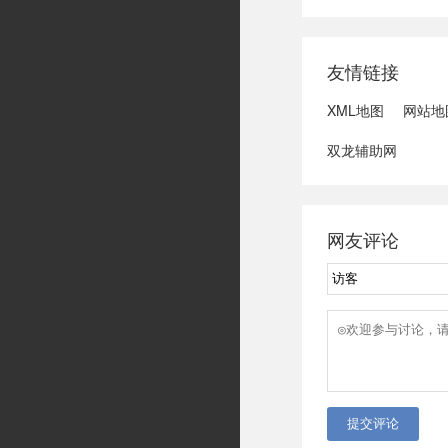
域可能发生洪水
冠脉支架接续采
达第一财季营收
友情链接
3、司法部：......
XML地图
网站地
双龙辅助网
网友评论
提交评论