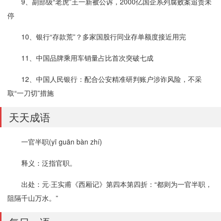
9、副部级“老虎”王一新被公诉，2000亿国企系列腐败案追责未
停
10、银行“存款荒”？多家国股行同业存单额度接近用完
11、中国品牌乘用车销量占比首次突破七成
12、中国人民银行：配合公安精准研判账户涉诈风险，不采
取“一刀切”措施
天天成语
一官半职(yī guān bàn zhí)
释义：泛指官职。
出处：元·王实甫《西厢记》第四本第四折：“都则为一官半职，
阻隔千山万水。”