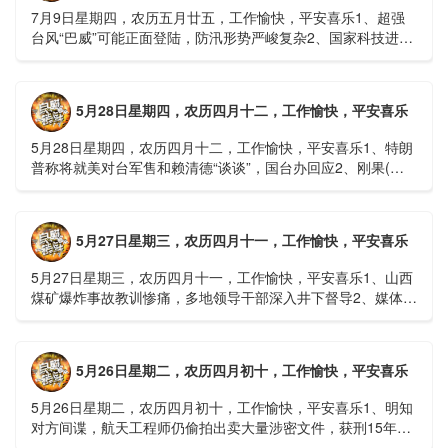
7月9日星期四，农历五月廿五，工作愉快，平安喜乐1、超强
台风“巴威”可能正面登陆，防汛形势严峻复杂2、国家科技进步
一等奖！同济大学为纳米制造铸就“精准标尺”3、四川宜宾
高......
5月28日星期四，农历四月十二，工作愉快，平安喜乐
5月28日星期四，农历四月十二，工作愉快，平安喜乐1、特朗
普称将就美对台军售和赖清德“谈谈”，国台办回应2、刚果(金)
埃博拉疫情仍处于暴发初期，主要传播方式为体液接触3、......
5月27日星期三，农历四月十一，工作愉快，平安喜乐
5月27日星期三，农历四月十一，工作愉快，平安喜乐1、山西
煤矿爆炸事故教训惨痛，多地领导干部深入井下督导2、媒体：
重庆永川一村会计打电话叫醒乡亲后失联，遗体被找到确认遇
难......
5月26日星期二，农历四月初十，工作愉快，平安喜乐
5月26日星期二，农历四月初十，工作愉快，平安喜乐1、明知
对方间谍，航天工程师仍偷拍出卖大量涉密文件，获刑15年
2、神舟二十三号载人飞船与空间站组合体完成自主快速交会对