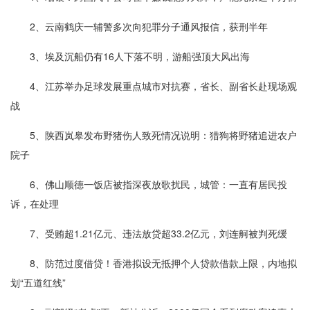
2、云南鹤庆一辅警多次向犯罪分子通风报信，获刑半年
3、埃及沉船仍有16人下落不明，游船强顶大风出海
4、江苏举办足球发展重点城市对抗赛，省长、副省长赴现场观
战
5、陕西岚皋发布野猪伤人致死情况说明：猎狗将野猪追进农户
院子
6、佛山顺德一饭店被指深夜放歌扰民，城管：一直有居民投
诉，在处理
7、受贿超1.21亿元、违法放贷超33.2亿元，刘连舸被判死缓
8、防范过度借贷！香港拟设无抵押个人贷款借款上限，内地拟
划“五道红线”