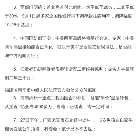
3、两部门明确：首套房首付比例统一为不低于20%，二套不低
于30%；9月1日起多家全国性银行再下调存款挂牌利率，调降幅度
10-25个基点；
4、中国国防部证实：中美两军高级将领举行会谈。专家：中美
两军高层接触能否正常化，取决于美军是否改变错误做法，是否能
与中方相向而行；
5、江歌妈妈诉网暴者侮辱诽谤案二审维持原判：被告人林某获
刑二年三个月；
福建省南平市中级人民法院官方微信公众号截图。
6、河南禹州一重点工程由国企中标后，疑遭"半价"层层转包，
从接近1亿变成5000多万。当地：正调查，需一定时间；
7、27日下午，广西来宾市石龙镇中塘村，一6岁男孩在自家牛
棚玩耍被公牛顶撞，村委会：孩子已不幸去世；