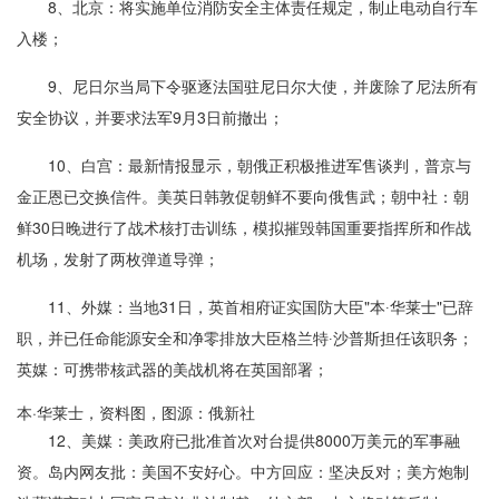
8、北京：将实施单位消防安全主体责任规定，制止电动自行车
入楼；
9、尼日尔当局下令驱逐法国驻尼日尔大使，并废除了尼法所有
安全协议，并要求法军9月3日前撤出；
10、白宫：最新情报显示，朝俄正积极推进军售谈判，普京与
金正恩已交换信件。美英日韩敦促朝鲜不要向俄售武；朝中社：朝
鲜30日晚进行了战术核打击训练，模拟摧毁韩国重要指挥所和作战
机场，发射了两枚弹道导弹；
11、外媒：当地31日，英首相府证实国防大臣"本∙华莱士"已辞
职，并已任命能源安全和净零排放大臣格兰特∙沙普斯担任该职务；
英媒：可携带核武器的美战机将在英国部署；
本·华莱士，资料图，图源：俄新社
12、美媒：美政府已批准首次对台提供8000万美元的军事融
资。岛内网友批：美国不安好心。中方回应：坚决反对；美方炮制