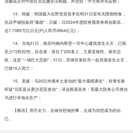
涉藏谎言对中国官员实施非法制裁，外交部：中方将对等反制；
13、韩媒：韩国最大在野党党首李在明31日宣布无限期绝食，
抗议尹锡悦政府"暴政"；日媒：日2024年度防务预算将再创新高，
达7.7385万亿日元(约人民币3864亿元)；
14、当地31日，南非约翰内斯堡一市中心建筑发生火灾，已致
至少73死52伤，目击者：居住了200多人，主要是移民。南非总
统：这是"一场巨大悲剧"；31日，菲律宾奎松市一处房屋发生火灾，
已致16人死亡；
15、美媒：乌30日对俄本土发动的"最大规模袭击"，有俄专家
怀疑"乌军是从爱沙尼亚发动"；泽连斯基宣布：英最大防务公司将在
乌进行本地化生产；
【微语】用尽全力，去做你想做的事，去成为你想成为的自
己。