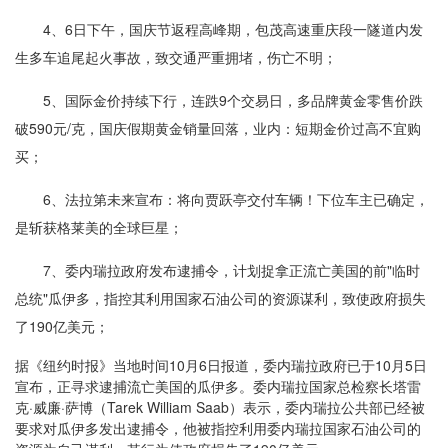
4、6日下午，国庆节返程高峰期，包茂高速重庆段一隧道内发
生多车追尾起火事故，致交通严重拥堵，伤亡不明；
5、国际金价持续下行，连跌9个交易日，多品牌黄金零售价跌
破590元/克，国庆假期黄金销量回落，业内：短期金价过高不宜购
买；
6、法拉第未来宣布：将向贾跃亭交付车辆！下位车主已确定，
是斩获格莱美的全球巨星；
7、委内瑞拉政府发布逮捕令，计划捉拿正流亡美国的前"临时
总统"瓜伊多，指控其利用国家石油公司的资源谋利，致使政府损失
了190亿美元；
据《纽约时报》当地时间10月6日报道，委内瑞拉政府已于10月5日
宣布，正寻求逮捕流亡美国的瓜伊多。委内瑞拉国家总检察长塔雷
克·威廉·萨博（Tarek William Saab）表示，委内瑞拉公共部已经被
要求对瓜伊多发出逮捕令，他被指控利用委内瑞拉国家石油公司的