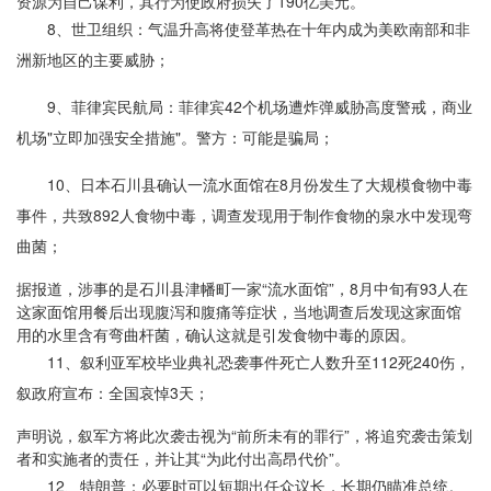
资源为自己谋利，其行为使政府损失了190亿美元。
8、世卫组织：气温升高将使登革热在十年内成为美欧南部和非
洲新地区的主要威胁；
9、菲律宾民航局：菲律宾42个机场遭炸弹威胁高度警戒，商业
机场"立即加强安全措施"。警方：可能是骗局；
10、日本石川县确认一流水面馆在8月份发生了大规模食物中毒
事件，共致892人食物中毒，调查发现用于制作食物的泉水中发现弯
曲菌；
据报道，涉事的是石川县津幡町一家“流水面馆”，8月中旬有93人在
这家面馆用餐后出现腹泻和腹痛等症状，当地调查后发现这家面馆
用的水里含有弯曲杆菌，确认这就是引发食物中毒的原因。
11、叙利亚军校毕业典礼恐袭事件死亡人数升至112死240伤，
叙政府宣布：全国哀悼3天；
声明说，叙军方将此次袭击视为“前所未有的罪行”，将追究袭击策划
者和实施者的责任，并让其“为此付出高昂代价”。
12、特朗普：必要时可以短期出任众议长，长期仍瞄准总统。