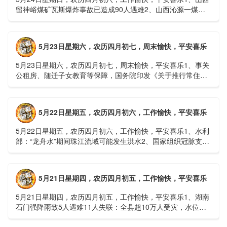
留神峪煤矿瓦斯爆炸事故已造成90人遇难2、山西沁源一煤矿
爆炸已致8人死亡，井下38人正在全力搜救3、张国清赶赴
山......
5月23日星期六，农历四月初七，周末愉快，平安喜乐
5月23日星期六，农历四月初七，周末愉快，平安喜乐1、事关
公租房、随迁子女教育等保障，国务院印发《关于推行常住地
提供基本公共服务的实施意见》2、珠江流域进入“龙舟水”降
雨......
5月22日星期五，农历四月初六，工作愉快，平安喜乐
5月22日星期五，农历四月初六，工作愉快，平安喜乐1、水利
部：“龙舟水”期间珠江流域可能发生洪水2、国家组织冠脉支架
接续采购开标；英伟达第一财季营收大增超预期3、司法
部：......
5月21日星期四，农历四月初五，工作愉快，平安喜乐
5月21日星期四，农历四月初五，工作愉快，平安喜乐1、湖南
石门强降雨致5人遇难11人失联：全县超10万人受灾，水位正
逐步回落2、俄罗斯总统普京抵达北京；美国30年期国债收......