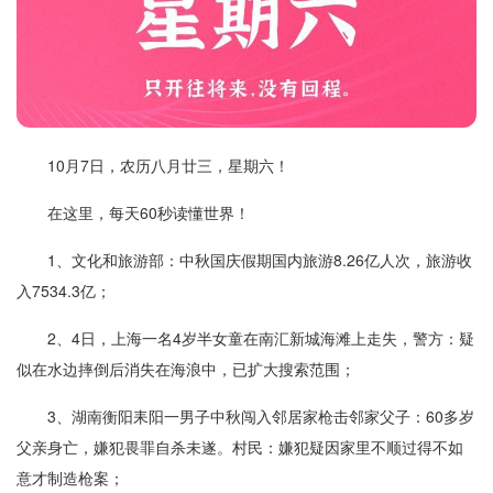
10月7日，农历八月廿三，星期六！
在这里，每天60秒读懂世界！
1、文化和旅游部：中秋国庆假期国内旅游8.26亿人次，旅游收
入7534.3亿；
2、4日，上海一名4岁半女童在南汇新城海滩上走失，警方：疑
似在水边摔倒后消失在海浪中，已扩大搜索范围；
3、湖南衡阳耒阳一男子中秋闯入邻居家枪击邻家父子：60多岁
父亲身亡，嫌犯畏罪自杀未遂。村民：嫌犯疑因家里不顺过得不如
意才制造枪案；