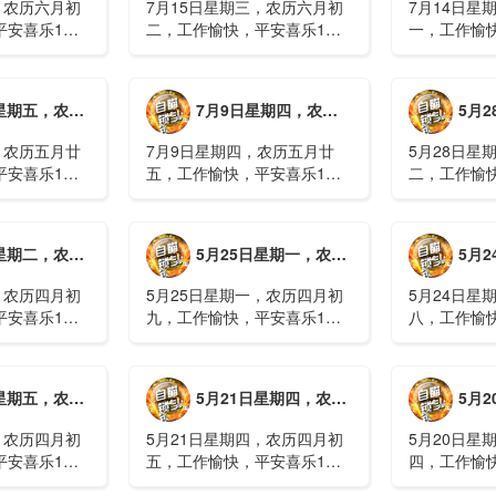
，农历六月初
7月15日星期三，农历六月初
7月14日星
平安喜乐1、
二，工作愉快，平安喜乐1、
一，工作愉
察；美军称对
回应美方航行“保护费”威胁，
沈阳全市今
钟打击2、美
伊朗议会正式提出霍尔木兹法
施，浑南区
特朗普召集会
案2、全球首款实体瘤CAR-T
停业2、广
月廿六，工作愉快，平安喜乐
7月9日星期四，农历五月廿五，工作愉快，平安喜乐
5月28日星
攻3、深圳一
细胞治疗走向临床，上海多家
计发现登革热
医院开......
治愈出院1....
，农历五月廿
7月9日星期四，农历五月廿
5月28日星
平安喜乐1、
五，工作愉快，平安喜乐1、
二，工作愉
库洪灾已致26
超强台风“巴威”可能正面登
特朗普称将
联2、甘肃陇南
陆，防汛形势严峻复杂2、国
清德“谈谈”
林场工人遇
家科技进步一等奖！同济大学
果(金)埃博
月初十，工作愉快，平安喜乐
5月25日星期一，农历四月初九，工作愉快，平安喜乐
5月24日星
近6旬3、近亿
为纳米制造铸就“精准标尺”3、
初期，主要
四川宜宾高......
触3、......
，农历四月初
5月25日星期一，农历四月初
5月24日星
平安喜乐1、
九，工作愉快，平安喜乐1、
八，工作愉
航天工程师仍
神舟二十三号载人飞船与空间
山西留神峪
密文件，获刑
站组合体完成自主快速交会对
已造成90人
十三号载人飞
接2、山洪等地质灾害风险
一煤矿爆炸
月初六，工作愉快，平安喜乐
5月21日星期四，农历四月初五，工作愉快，平安喜乐
5月20日星
体完成自主快
大，重庆永川连续暴雨已致17
下38人正在
人失联，1人......
清赶赴山.....
，农历四月初
5月21日星期四，农历四月初
5月20日星
平安喜乐1、
五，工作愉快，平安喜乐1、
四，工作愉
”期间珠江流
湖南石门强降雨致5人遇难11
失联人员均