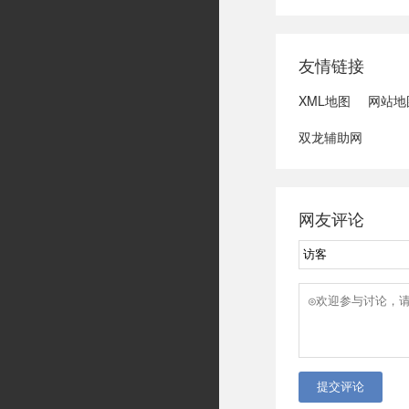
域可能发生洪水
冠脉支架接续采
达第一财季营收
友情链接
3、司法部：......
XML地图
网站地
双龙辅助网
网友评论
提交评论