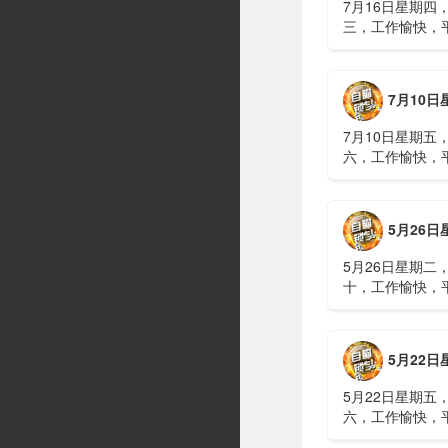
7月16日星期四
三，工作愉快，
习近平在上海考
伊朗进行了90分
伊战争或升级，
7月10日星期五，农历五
议讨论大规模进
商住楼加装......
7月10日星期五
六，工作愉快，
广西南宁六蓝水
人遇难、7人失
山体滑坡：21名
5月26日星期二，农历四
难，年龄最长者
元高标......
5月26日星期二
十，工作愉快，
明知对方间谍，
偷拍出卖大量涉
15年2、神舟二
5月22日星期五，农历四
船与空间站组合
速交会对接......
5月22日星期五
六，工作愉快，
水利部：“龙舟水