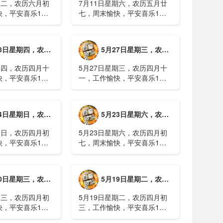
期二，农历六月初
7月11日星期六，农历五月廿
快，平安喜乐1、
七，周末愉快，平安喜乐1、
日实行紧急避险措
浙江沿海多市提升防台风应急
停课停工停产停运
响应至Ⅱ级2、广西镇龙乡仍有
西梧州万秀区：累
8000多人被困，总台记者徒步
期四，农历四月十二，工作愉快，平安喜乐
5月27日星期三，农历四月十一，工作愉快，平安喜乐
病例228例，已
近6小时抵达乡政府3、上海发
..
布海......
期四，农历四月十
5月27日星期三，农历四月十
快，平安喜乐1、
一，工作愉快，平安喜乐1、
就美对台军售和赖
山西煤矿爆炸事故教训惨痛，
，国台办回应2、刚
多地领导干部深入井下督导
拉疫情仍处于暴发
2、媒体：重庆永川一村会计
期日，农历四月初八，工作愉快，平安喜乐
5月23日星期六，农历四月初七，周末愉快，平安喜乐
传播方式为体液接
打电话叫醒乡亲后失联，遗体
被找到确认遇难......
期日，农历四月初
5月23日星期六，农历四月初
快，平安喜乐1、
七，周末愉快，平安喜乐1、
煤矿瓦斯爆炸事故
事关公租房、随迁子女教育等
遇难2、山西沁源
保障，国务院印发《关于推行
已致8人死亡，井
常住地提供基本公共服务的实
期三，农历四月初四，工作愉快，平安喜乐
5月19日星期二，农历四月初三，工作愉快，平安喜乐
全力搜救3、张国
施意见》2、珠江流域进入“龙
.
舟水”降雨......
期三，农历四月初
5月19日星期二，农历四月初
快，平安喜乐1、
三，工作愉快，平安喜乐1、
已找到，广西环江
中美阿三国警方首次开展联合