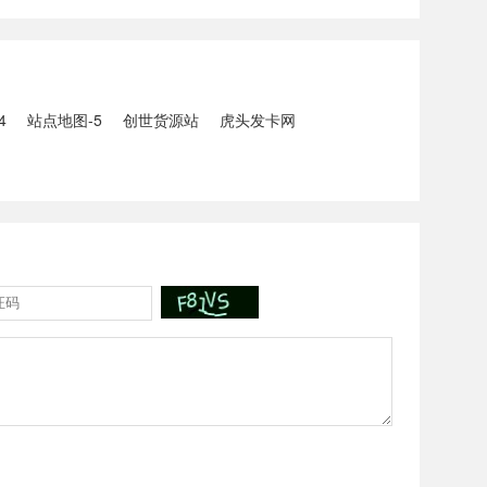
5人生还、10人
打击电信网络诈骗犯罪行动；
州中南部5县昨日出
内塔尼亚胡与特朗普讨论重启
20县降大暴雨
对伊战事可能性2、湖北宣恩
县汛情已致3......
4
站点地图-5
创世货源站
虎头发卡网