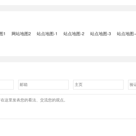
2、国家组织
人失联：全县超10万人受灾，
车辆坠河事件
购开标；英伟
水位正逐步回落2、俄罗斯总
遇难2、贵
大增超预期
统普京抵达北京；美国30年期
现特大暴雨，
国债收......
3、边境......
图1
网站地图2
站点地图-1
站点地图-2
站点地图-3
站点地图-