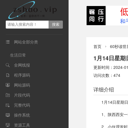
网站全部分类

首页
60秒读世

生活日常
1月14日星
全网线报

更新时间：2024-01-1
程序源码
访问次数：474

网站源码

详细介绍
片段代码

1月14日星
完整代码

1、陕西西安
操作系统

资源工具

2、小伙理发