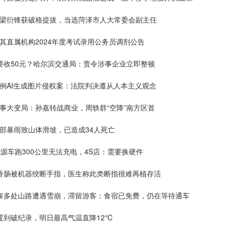
的梁衍锋获破格提拔，当选菏泽市人大常委会副主任
其直属机构2024年度考试录用公务员调剂公告
要收50元？哈尔滨交通局：责令涉事企业立即整顿
首例AI生成图片侵权案：法院判决遵从人本主义观念
事大变局：孙嘉转战商业，周轶群“空降”南方区首
部暴雨致山体滑坡，已造成34人死亡
能源车跑300公里无法充电，4S店：需要换硬件
制香肠被机器绞断手指，医生称此类断指很难再植存活
勒泰多处山路遭遇雪崩，滞留游客：食宿已免费，仍在等待通车
暖到破纪录，明日最高气温直降12℃