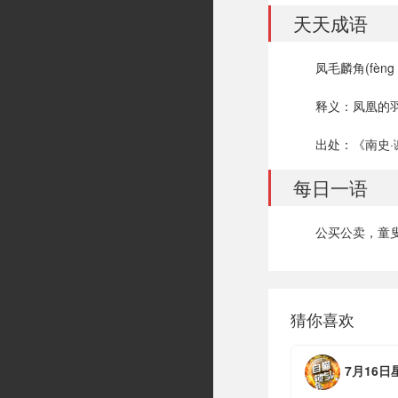
天天成语
凤毛麟角(fèng má
释义：凤凰的
出处：《南史·
每日一语
公买公卖，童叟
猜你喜欢
7月16日星期四，农历六