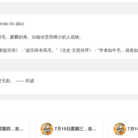
o lín jiǎo)
羽毛，麒麟的角。比喻珍贵而稀少的人或物。
谢超宗传》：“超宗殊有凤毛。”《北史·文苑传序》：“学者如牛毛，成者如
无欺。 —— 民谚
月初三，工作愉快，平安喜乐
7月15日星期三，农历六月初二，工作愉快，平安喜乐
7月14日星