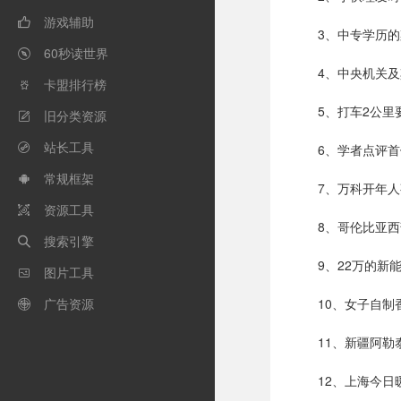
游戏辅助

3、中专学历
60秒读世界

4、中央机关及
卡盟排行榜

5、打车2公里
旧分类资源

站长工具
6、学者点评

常规框架

7、万科开年人
资源工具

8、哥伦比亚西
搜索引擎

9、22万的新
图片工具

广告资源
10、女子自

11、新疆阿
12、上海今日