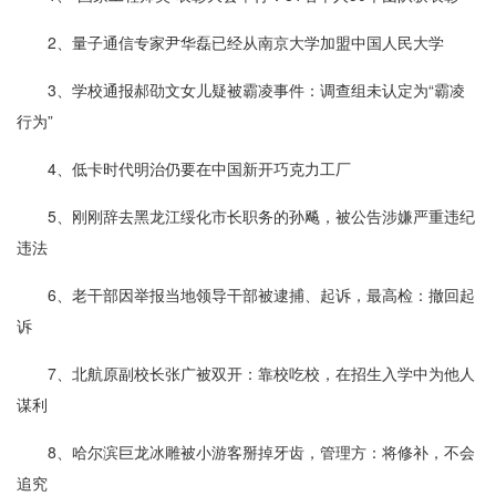
2、量子通信专家尹华磊已经从南京大学加盟中国人民大学
3、学校通报郝劭文女儿疑被霸凌事件：调查组未认定为“霸凌
行为”
4、低卡时代明治仍要在中国新开巧克力工厂
5、刚刚辞去黑龙江绥化市长职务的孙飚，被公告涉嫌严重违纪
违法
6、老干部因举报当地领导干部被逮捕、起诉，最高检：撤回起
诉
7、北航原副校长张广被双开：靠校吃校，在招生入学中为他人
谋利
8、哈尔滨巨龙冰雕被小游客掰掉牙齿，管理方：将修补，不会
追究