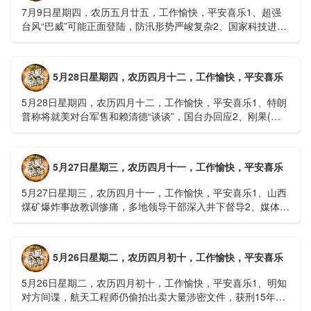
7月9日星期四，农历五月廿五，工作愉快，平安喜乐1、超强
台风“巴威”可能正面登陆，防汛形势严峻复杂2、国家科技进步
一等奖！同济大学为纳米制造铸就“精准标尺”3、四川宜宾
高......
5月28日星期四，农历四月十二，工作愉快，平安喜乐
5月28日星期四，农历四月十二，工作愉快，平安喜乐1、特朗
普称将就美对台军售和赖清德“谈谈”，国台办回应2、刚果(金)
埃博拉疫情仍处于暴发初期，主要传播方式为体液接触3、......
5月27日星期三，农历四月十一，工作愉快，平安喜乐
5月27日星期三，农历四月十一，工作愉快，平安喜乐1、山西
煤矿爆炸事故教训惨痛，多地领导干部深入井下督导2、媒体：
重庆永川一村会计打电话叫醒乡亲后失联，遗体被找到确认遇
难......
5月26日星期二，农历四月初十，工作愉快，平安喜乐
5月26日星期二，农历四月初十，工作愉快，平安喜乐1、明知
对方间谍，航天工程师仍偷拍出卖大量涉密文件，获刑15年
2、神舟二十三号载人飞船与空间站组合体完成自主快速交会对