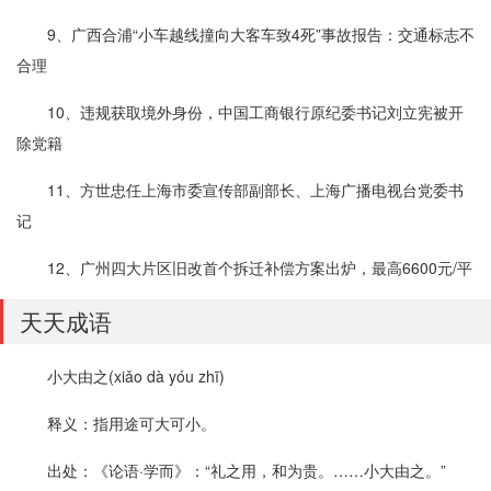
9、广西合浦“小车越线撞向大客车致4死”事故报告：交通标志不
合理
10、违规获取境外身份，中国工商银行原纪委书记刘立宪被开
除党籍
11、方世忠任上海市委宣传部副部长、上海广播电视台党委书
记
12、广州四大片区旧改首个拆迁补偿方案出炉，最高6600元/平
天天成语
小大由之(xiǎo dà yóu zhī)
释义：指用途可大可小。
出处：《论语·学而》：“礼之用，和为贵。……小大由之。”