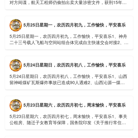
对方间谍，航天工程师仍偷拍出卖大量涉密文件，获刑15年
2、神舟二十三号载人飞船与空间站组合体完成自主快速交会对
接......
5月25日星期一，农历四月初九，工作愉快，平安喜乐
5月25日星期一，农历四月初九，工作愉快，平安喜乐1、神舟
二十三号载人飞船与空间站组合体完成自主快速交会对接2、山
洪等地质灾害风险大，重庆永川连续暴雨已致17人失联，1
人......
5月24日星期日，农历四月初八，工作愉快，平安喜乐
5月24日星期日，农历四月初八，工作愉快，平安喜乐1、山西
留神峪煤矿瓦斯爆炸事故已造成90人遇难2、山西沁源一煤矿
爆炸已致8人死亡，井下38人正在全力搜救3、张国清赶赴
山......
5月23日星期六，农历四月初七，周末愉快，平安喜乐
5月23日星期六，农历四月初七，周末愉快，平安喜乐1、事关
公租房、随迁子女教育等保障，国务院印发《关于推行常住地
提供基本公共服务的实施意见》2、珠江流域进入“龙舟水”降
雨......