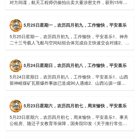
对方间谍，航天工程师仍偷拍出卖大量涉密文件，获刑15年
2、神舟二十三号载人飞船与空间站组合体完成自主快速交会对
接......
5月25日星期一，农历四月初九，工作愉快，平安喜乐
5月25日星期一，农历四月初九，工作愉快，平安喜乐1、神舟
二十三号载人飞船与空间站组合体完成自主快速交会对接2、山
洪等地质灾害风险大，重庆永川连续暴雨已致17人失联，1
人......
5月24日星期日，农历四月初八，工作愉快，平安喜乐
5月24日星期日，农历四月初八，工作愉快，平安喜乐1、山西
留神峪煤矿瓦斯爆炸事故已造成90人遇难2、山西沁源一煤矿
爆炸已致8人死亡，井下38人正在全力搜救3、张国清赶赴
山......
5月23日星期六，农历四月初七，周末愉快，平安喜乐
5月23日星期六，农历四月初七，周末愉快，平安喜乐1、事关
公租房、随迁子女教育等保障，国务院印发《关于推行常住地
提供基本公共服务的实施意见》2、珠江流域进入“龙舟水”降
雨......