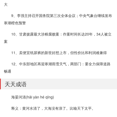
大
9、李强主持召开国务院第三次全体会议；中央气象台继续发布
寒潮橙色预警
10、甘肃披露最大涉粮腐败案：作案时间长达20年，34人被立
案
11、卖便宜纸尿裤的新世好想上市，但性价比和利润难兼得
12、中东部地区再迎寒潮雨雪天气，两部门：要全力保障道路
畅通
天天成语
海晏河清(hǎi yàn hé qīng)
释义：黄河水清了，大海没有浪了。比喻天下太平。