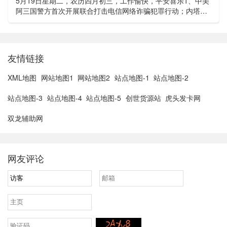
5月19日星期二，农历四月初三，工作愉快，平安喜乐1、中美
阿三国警方首次开展联合打击电信网络诈骗犯罪行动；内塔尼
亚胡与特朗普讨论重启对伊战事可能性2、湖北宣恩县汛情已致
3......
友情链接
XML地图
网站地图1
网站地图2
站点地图-1
站点地图-2
站点地图-3
站点地图-4
站点地图-5
创世货源站
虎头发卡网
双龙辅助网
网友评论