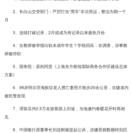
2、长白山交管部门：严厉打击“黑车”非法营运，整治为期一个
月
3、连续打破记录，2月或成为有记录以来最热月份
4、女教师被举报出轨未成年学生？学校回应：在调查，涉事教
师被停职
5、国务院：原则同意《上海东方枢纽国际商务合作区建设总体
方案》
6、98岁阿尔茨海默症老人携亡妻照片散步20余公里，在隧道内
被民警发现
7、滞留瓜州2.5万名旅客踏上归途，当地邀约春暖花开时再相
见
8、中国银行原董事长刘连舸被提起公诉，涉嫌受贿数额特别巨