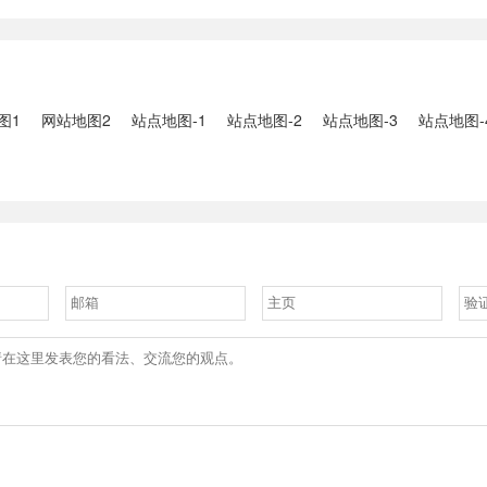
2、国家组织
人失联：全县超10万人受灾，
车辆坠河事件
购开标；英伟
水位正逐步回落2、俄罗斯总
遇难2、贵
大增超预期
统普京抵达北京；美国30年期
现特大暴雨，
国债收......
3、边境......
图1
网站地图2
站点地图-1
站点地图-2
站点地图-3
站点地图-