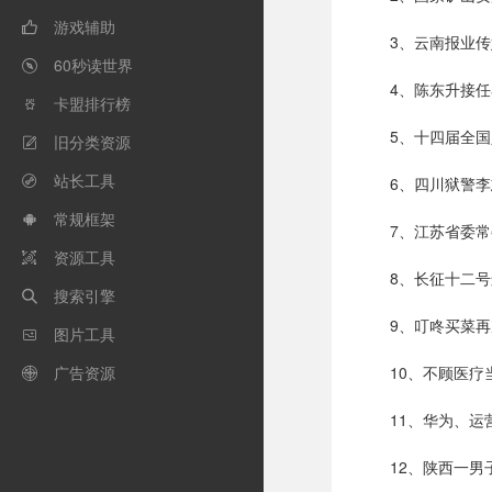
游戏辅助

3、云南报业传
60秒读世界

4、陈东升接
卡盟排行榜

5、十四届全
旧分类资源

站长工具
6、四川狱警

常规框架

7、江苏省委
资源工具

8、长征十二
搜索引擎

9、叮咚买菜
图片工具

广告资源
10、不顾医

11、华为、
12、陕西一男