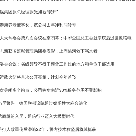
媒集团原总经理张光旭被“双开”
任泰康养老董事长，该公司去年净利润转亏
国人大常委会第八次会议在京闭幕；中华全国总工会就宗庆后逝世致唁电
李志新获省监狱管理局团委表彰，上周跳河救下溺水者
常委会会议：省级领导不得干预曾工作过的地方和单位干部选用
号运载火箭将首次公开亮相，计划今年首飞
再次关闭多个站点，公司称华南近90%服务范围不受影响
疗当局警告，德国联邦议院通过娱乐性大麻合法化
运营商纷纷入局，通信行业迈入大模型时代
子打人致重伤后潜逃22年，警方技术攻坚后将其抓获