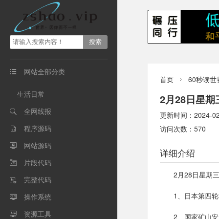
网站全部分类

首页
60秒读世

生活日常
2月28日星
全网线报

更新时间：2024-02-2
程序源码
访问次数：570

网站源码

详细介绍
片段代码

2月28日星
完整代码

1、日本第四轮
操作系统

资源工具

2、国家矿山