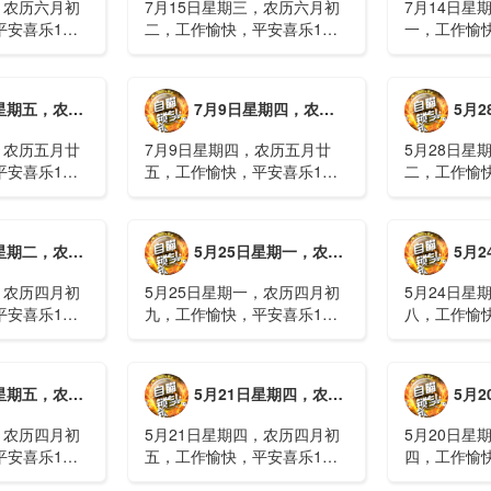
，农历六月初
7月15日星期三，农历六月初
7月14日星
平安喜乐1、
二，工作愉快，平安喜乐1、
一，工作愉
察；美军称对
回应美方航行“保护费”威胁，
沈阳全市今
钟打击2、美
伊朗议会正式提出霍尔木兹法
施，浑南区
特朗普召集会
案2、全球首款实体瘤CAR-T
停业2、广
月廿六，工作愉快，平安喜乐
7月9日星期四，农历五月廿五，工作愉快，平安喜乐
5月28日星
攻3、深圳一
细胞治疗走向临床，上海多家
计发现登革热
医院开......
治愈出院1....
，农历五月廿
7月9日星期四，农历五月廿
5月28日星
平安喜乐1、
五，工作愉快，平安喜乐1、
二，工作愉
库洪灾已致26
超强台风“巴威”可能正面登
特朗普称将
联2、甘肃陇南
陆，防汛形势严峻复杂2、国
清德“谈谈”
林场工人遇
家科技进步一等奖！同济大学
果(金)埃博
月初十，工作愉快，平安喜乐
5月25日星期一，农历四月初九，工作愉快，平安喜乐
5月24日星
近6旬3、近亿
为纳米制造铸就“精准标尺”3、
初期，主要
四川宜宾高......
触3、......
，农历四月初
5月25日星期一，农历四月初
5月24日星
平安喜乐1、
九，工作愉快，平安喜乐1、
八，工作愉
航天工程师仍
神舟二十三号载人飞船与空间
山西留神峪
密文件，获刑
站组合体完成自主快速交会对
已造成90人
十三号载人飞
接2、山洪等地质灾害风险
一煤矿爆炸
月初六，工作愉快，平安喜乐
5月21日星期四，农历四月初五，工作愉快，平安喜乐
5月20日星
体完成自主快
大，重庆永川连续暴雨已致17
下38人正在
人失联，1人......
清赶赴山.....
，农历四月初
5月21日星期四，农历四月初
5月20日星
平安喜乐1、
五，工作愉快，平安喜乐1、
四，工作愉
”期间珠江流
湖南石门强降雨致5人遇难11
失联人员均