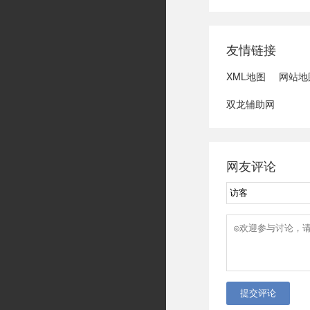
域可能发生洪水
冠脉支架接续采
达第一财季营收
友情链接
3、司法部：......
XML地图
网站地
双龙辅助网
网友评论
提交评论