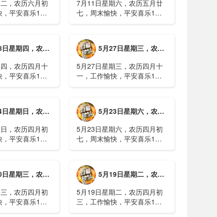
期二，农历六月初
7月11日星期六，农历五月廿
快，平安喜乐1、
七，周末愉快，平安喜乐1、
日实行紧急避险措
浙江沿海多市提升防台风应急
停课停工停产停运
响应至Ⅱ级2、广西镇龙乡仍有
西梧州万秀区：累
8000多人被困，总台记者徒步
期四，农历四月十二，工作愉快，平安喜乐
5月27日星期三，农历四月十一，工作愉快，平安喜乐
病例228例，已
近6小时抵达乡政府3、上海发
..
布海......
期四，农历四月十
5月27日星期三，农历四月十
快，平安喜乐1、
一，工作愉快，平安喜乐1、
就美对台军售和赖
山西煤矿爆炸事故教训惨痛，
，国台办回应2、刚
多地领导干部深入井下督导
拉疫情仍处于暴发
2、媒体：重庆永川一村会计
期日，农历四月初八，工作愉快，平安喜乐
5月23日星期六，农历四月初七，周末愉快，平安喜乐
传播方式为体液接
打电话叫醒乡亲后失联，遗体
被找到确认遇难......
期日，农历四月初
5月23日星期六，农历四月初
快，平安喜乐1、
七，周末愉快，平安喜乐1、
煤矿瓦斯爆炸事故
事关公租房、随迁子女教育等
遇难2、山西沁源
保障，国务院印发《关于推行
已致8人死亡，井
常住地提供基本公共服务的实
期三，农历四月初四，工作愉快，平安喜乐
5月19日星期二，农历四月初三，工作愉快，平安喜乐
全力搜救3、张国
施意见》2、珠江流域进入“龙
.
舟水”降雨......
期三，农历四月初
5月19日星期二，农历四月初
快，平安喜乐1、
三，工作愉快，平安喜乐1、
已找到，广西环江
中美阿三国警方首次开展联合