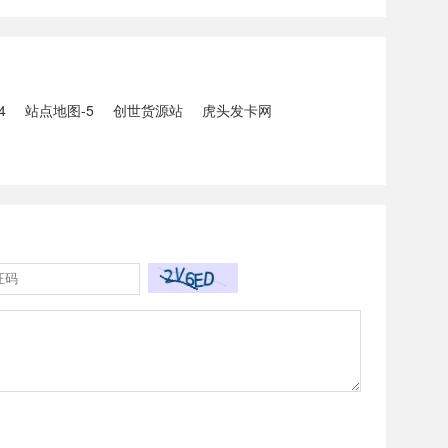
5人生还、10人
打击电信网络诈骗犯罪行动；
州中南部5县昨日出
内塔尼亚胡与特朗普讨论重启
20县降大暴雨
对伊战事可能性2、湖北宣恩
县汛情已致3......
4
站点地图-5
创世货源站
虎头发卡网