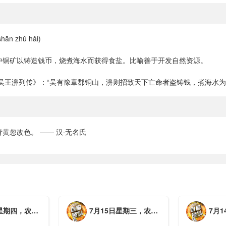
ān zhǔ hǎi)
中铜矿以铸造钱币，烧煮海水而获得食盐。比喻善于开发自然资源。
·吴王濞列传》：“吴有豫章郡铜山，濞则招致天下亡命者盗铸钱，煮海水为
黄忽改色。 —— 汉·无名氏
月初三，工作愉快，平安喜乐
7月15日星期三，农历六月初二，工作愉快，平安喜乐
7月14日星