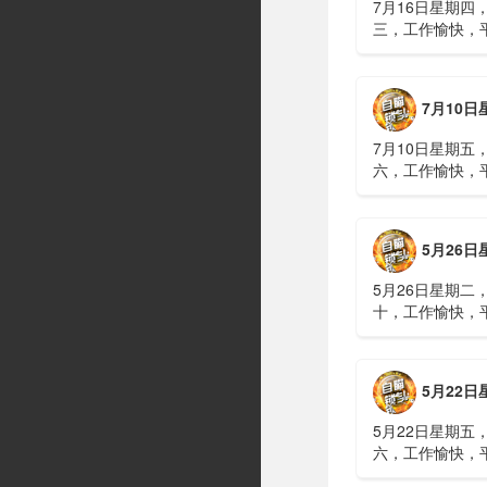
7月16日星期四
三，工作愉快，
习近平在上海考
伊朗进行了90分
伊战争或升级，
7月10日星期五，农历五
议讨论大规模进
商住楼加装......
7月10日星期五
六，工作愉快，
广西南宁六蓝水
人遇难、7人失
山体滑坡：21名
5月26日星期二，农历四
难，年龄最长者
元高标......
5月26日星期二
十，工作愉快，
明知对方间谍，
偷拍出卖大量涉
15年2、神舟二
5月22日星期五，农历四
船与空间站组合
速交会对接......
5月22日星期五
六，工作愉快，
水利部：“龙舟水