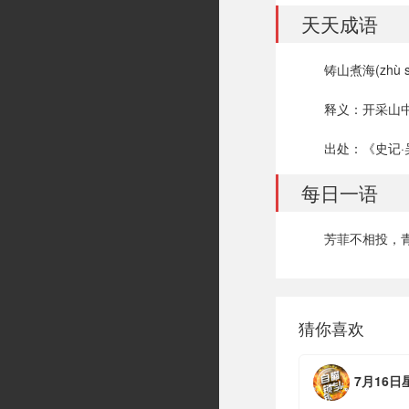
天天成语
铸山煮海(zhù sh
释义：开采山
出处：《史记
每日一语
芳菲不相投，青
猜你喜欢
7月16日星期四，农历六