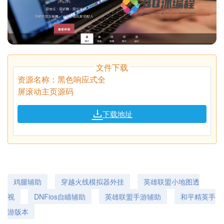
文件下载
资源名称：黑色响应式全
屏滚动主页源码
下载地址
鸡腿辅助
穿越火线模拟器外挂
英雄联盟小地图透
视
DNFios自瞄辅助
英雄联盟手游辅助
和平精英手
游版本