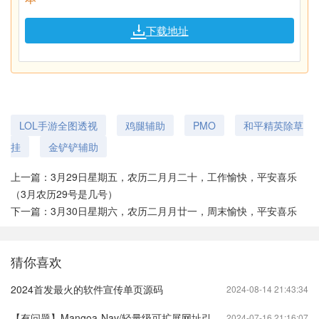
下载地址
LOL手游全图透视
鸡腿辅助
PMO
和平精英除草
挂
金铲铲辅助
上一篇：
3月29日星期五，农历二月月二十，工作愉快，平安喜乐
（3月农历29号是几号）
下一篇：
3月30日星期六，农历二月月廿一，周末愉快，平安喜乐
猜你喜欢
2024首发最火的软件宣传单页源码
2024-08-14 21:43:34
【有问题】Mangoa-Nav/轻量级可扩展网址引导系统集成多套模板带后台无需授权
2024-07-16 21:16:07