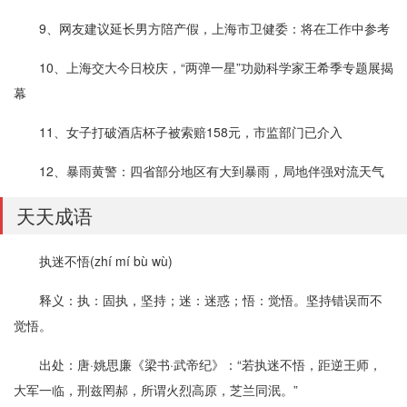
9、网友建议延长男方陪产假，上海市卫健委：将在工作中参考
10、上海交大今日校庆，“两弹一星”功勋科学家王希季专题展揭
幕
11、女子打破酒店杯子被索赔158元，市监部门已介入
12、暴雨黄警：四省部分地区有大到暴雨，局地伴强对流天气
天天成语
执迷不悟(zhí mí bù wù)
释义：执：固执，坚持；迷：迷惑；悟：觉悟。坚持错误而不
觉悟。
出处：唐·姚思廉《梁书·武帝纪》：“若执迷不悟，距逆王师，
大军一临，刑兹罔郝，所谓火烈高原，芝兰同泯。”