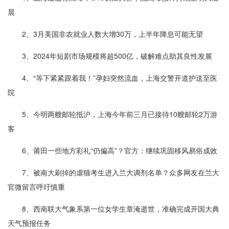
晨
2、3月美国非农就业人数大增30万，上半年降息可能无望
3、2024年短剧市场规模将超500亿，破解难点助其良性发展
4、“等下紧紧跟着我！”孕妇突然流血，上海交警开道护送至医
院
5、今明两艘邮轮抵沪，上海今年前三月已接待10艘邮轮2万游
客
6、莆田一些地方彩礼“仍偏高”？官方：继续巩固移风易俗成效
7、被南大刷掉的虐猫考生进入兰大调剂名单？众多网友在兰大
官微留言呼吁慎重
8、西南联大气象系第一位女学生章淹逝世，准确完成开国大典
天气预报任务