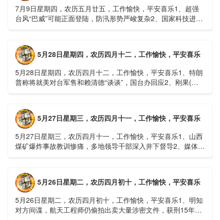
7月9日星期四，农历五月廿五，工作愉快，平安喜乐1、超强
台风“巴威”可能正面登陆，防汛形势严峻复杂2、国家科技进步
一等奖！同济大学为纳米制造铸就“精准标尺”3、四川宜宾
高......
5月28日星期四，农历四月十二，工作愉快，平安喜乐
5月28日星期四，农历四月十二，工作愉快，平安喜乐1、特朗
普称将就美对台军售和赖清德“谈谈”，国台办回应2、刚果(金)
埃博拉疫情仍处于暴发初期，主要传播方式为体液接触3、......
5月27日星期三，农历四月十一，工作愉快，平安喜乐
5月27日星期三，农历四月十一，工作愉快，平安喜乐1、山西
煤矿爆炸事故教训惨痛，多地领导干部深入井下督导2、媒体：
重庆永川一村会计打电话叫醒乡亲后失联，遗体被找到确认遇
难......
5月26日星期二，农历四月初十，工作愉快，平安喜乐
5月26日星期二，农历四月初十，工作愉快，平安喜乐1、明知
对方间谍，航天工程师仍偷拍出卖大量涉密文件，获刑15年
2、神舟二十三号载人飞船与空间站组合体完成自主快速交会对