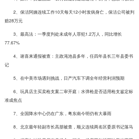
2、保洁阿姨连续工作10天每天12小时发病身亡，保洁公司被判
赔28万元
3、最高法：一季度判处未成年人罪犯1.2万人，同比增长
77.67%
4、谢喜来通报被查：主政渑池县多年，任四年县长三年县委书
记
5、在中美市场遇到挑战，日产汽车下调全年经营利润预期
6、玩具店主买卖枪支案二审开庭：水弹枪是否适用枪支鉴定标
准成焦点
7、全国降水中心仍在广东，粤东南今明仍有大暴雨
8、北京最年轻副市长高朋被查，顺义连续两名区委原书记落马