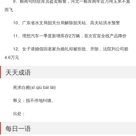
9、粮商勾结驻库员盗卖粮食，河北一粮库两年近万吨玉米不翼
而飞
10、广东省水文局韶关分局解除韶关站、高夫站洪水预警
11、理想汽车一季度新增库存2万辆，首次官宣全线产品降价
12、女子请婚假回老家办婚礼却被拒批、开除，法院判公司赔
4.6万元
天天成语
死求白赖(sǐ qiú bái lài)
释义：指不停地纠缠。
出处：
每日一语