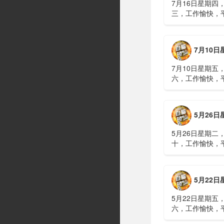
7月16日星期四
三，工作愉快，
习近平在上海考
伊朗进行了90分
伊战争或升级，
7月10日星期五，农历五
议讨论大规模进
商住楼加装......
7月10日星期五
六，工作愉快，
广西南宁六蓝水
人遇难、7人失
山体滑坡：21名
5月26日星期二，农历四
难，年龄最长者
元高标......
5月26日星期二
十，工作愉快，
明知对方间谍，
偷拍出卖大量涉
15年2、神舟二
5月22日星期五，农历四
船与空间站组合
速交会对接......
5月22日星期五
六，工作愉快，
水利部：“龙舟水