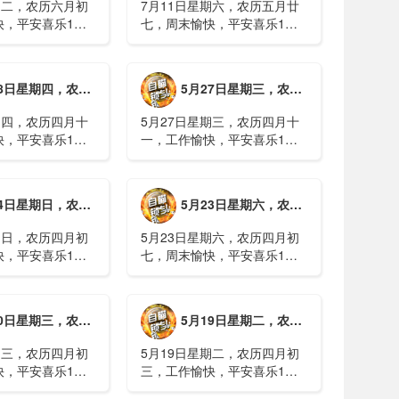
期二，农历六月初
7月11日星期六，农历五月廿
快，平安喜乐1、
七，周末愉快，平安喜乐1、
日实行紧急避险措
浙江沿海多市提升防台风应急
停课停工停产停运
响应至Ⅱ级2、广西镇龙乡仍有
西梧州万秀区：累
8000多人被困，总台记者徒步
期四，农历四月十二，工作愉快，平安喜乐
5月27日星期三，农历四月十一，工作愉快，平安喜乐
病例228例，已
近6小时抵达乡政府3、上海发
..
布海......
期四，农历四月十
5月27日星期三，农历四月十
快，平安喜乐1、
一，工作愉快，平安喜乐1、
就美对台军售和赖
山西煤矿爆炸事故教训惨痛，
，国台办回应2、刚
多地领导干部深入井下督导
拉疫情仍处于暴发
2、媒体：重庆永川一村会计
期日，农历四月初八，工作愉快，平安喜乐
5月23日星期六，农历四月初七，周末愉快，平安喜乐
传播方式为体液接
打电话叫醒乡亲后失联，遗体
被找到确认遇难......
期日，农历四月初
5月23日星期六，农历四月初
快，平安喜乐1、
七，周末愉快，平安喜乐1、
煤矿瓦斯爆炸事故
事关公租房、随迁子女教育等
遇难2、山西沁源
保障，国务院印发《关于推行
已致8人死亡，井
常住地提供基本公共服务的实
期三，农历四月初四，工作愉快，平安喜乐
5月19日星期二，农历四月初三，工作愉快，平安喜乐
全力搜救3、张国
施意见》2、珠江流域进入“龙
.
舟水”降雨......
期三，农历四月初
5月19日星期二，农历四月初
快，平安喜乐1、
三，工作愉快，平安喜乐1、
已找到，广西环江
中美阿三国警方首次开展联合