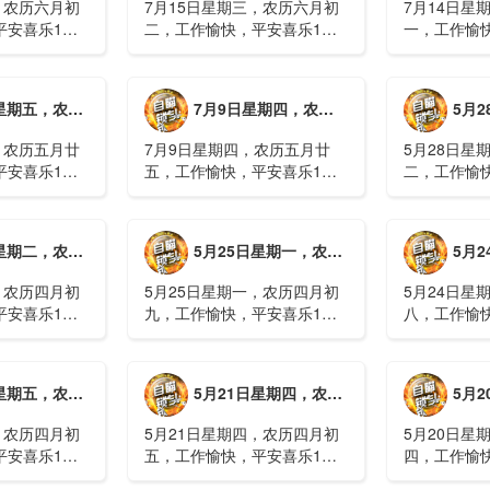
，农历六月初
7月15日星期三，农历六月初
7月14日星
平安喜乐1、
二，工作愉快，平安喜乐1、
一，工作愉
察；美军称对
回应美方航行“保护费”威胁，
沈阳全市今
钟打击2、美
伊朗议会正式提出霍尔木兹法
施，浑南区
特朗普召集会
案2、全球首款实体瘤CAR-T
停业2、广
月廿六，工作愉快，平安喜乐
7月9日星期四，农历五月廿五，工作愉快，平安喜乐
5月28日星
攻3、深圳一
细胞治疗走向临床，上海多家
计发现登革热
医院开......
治愈出院1....
，农历五月廿
7月9日星期四，农历五月廿
5月28日星
平安喜乐1、
五，工作愉快，平安喜乐1、
二，工作愉
库洪灾已致26
超强台风“巴威”可能正面登
特朗普称将
联2、甘肃陇南
陆，防汛形势严峻复杂2、国
清德“谈谈”
林场工人遇
家科技进步一等奖！同济大学
果(金)埃博
月初十，工作愉快，平安喜乐
5月25日星期一，农历四月初九，工作愉快，平安喜乐
5月24日星
近6旬3、近亿
为纳米制造铸就“精准标尺”3、
初期，主要
四川宜宾高......
触3、......
，农历四月初
5月25日星期一，农历四月初
5月24日星
平安喜乐1、
九，工作愉快，平安喜乐1、
八，工作愉
航天工程师仍
神舟二十三号载人飞船与空间
山西留神峪
密文件，获刑
站组合体完成自主快速交会对
已造成90人
十三号载人飞
接2、山洪等地质灾害风险
一煤矿爆炸
月初六，工作愉快，平安喜乐
5月21日星期四，农历四月初五，工作愉快，平安喜乐
5月20日星
体完成自主快
大，重庆永川连续暴雨已致17
下38人正在
人失联，1人......
清赶赴山.....
，农历四月初
5月21日星期四，农历四月初
5月20日星
平安喜乐1、
五，工作愉快，平安喜乐1、
四，工作愉
”期间珠江流
湖南石门强降雨致5人遇难11
失联人员均