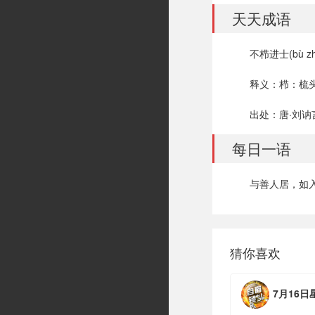
天天成语
不栉进士(bù zhì 
释义：栉：梳
出处：唐·刘讷
每日一语
与善人居，如
猜你喜欢
7月16日星期四，农历六