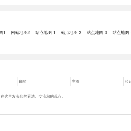
2、国家组织
人失联：全县超10万人受灾，
车辆坠河事件
购开标；英伟
水位正逐步回落2、俄罗斯总
遇难2、贵
大增超预期
统普京抵达北京；美国30年期
现特大暴雨，
国债收......
3、边境......
图1
网站地图2
站点地图-1
站点地图-2
站点地图-3
站点地图-