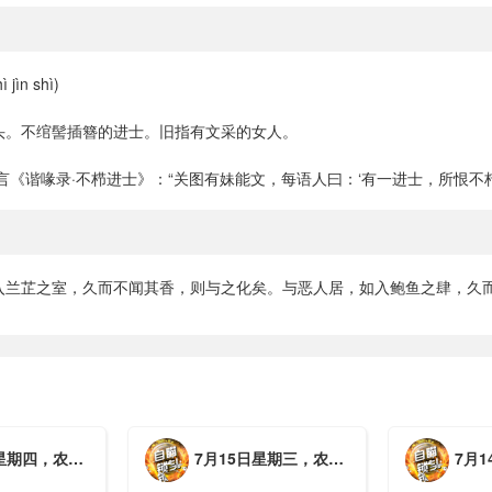
jìn shì)
头。不绾髻插簪的进士。旧指有文采的女人。
言《谐喙录·不栉进士》：“关图有妹能文，每语人曰：‘有一进士，所恨不栉
入兰芷之室，久而不闻其香，则与之化矣。与恶人居，如入鲍鱼之肆，久而
月初三，工作愉快，平安喜乐
7月15日星期三，农历六月初二，工作愉快，平安喜乐
7月14日星