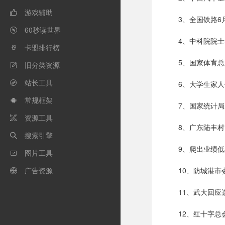
游戏辅助

3、全国铁路6
60秒读世界

4、中科院院
卡盟排行榜

5、国家体育
旧分类资源

站长工具
6、大学生家人

常规框架

7、国家统计
资源工具

8、广东陆丰
搜索引擎

9、爬出业绩
图片工具

广告资源
10、防城港

11、武大回
12、红十字总