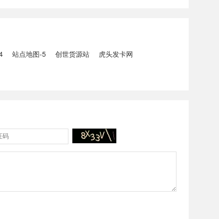
5人生还、10人
打击电信网络诈骗犯罪行动；
州中南部5县昨日出
内塔尼亚胡与特朗普讨论重启
20县降大暴雨
对伊战事可能性2、湖北宣恩
县汛情已致3......
4
站点地图-5
创世货源站
虎头发卡网