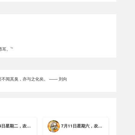
耳。’”
不闻其臭，亦与之化矣。 —— 刘向
期二，农历六月初一，工作愉快，平安喜乐
7月11日星期六，农历五月廿七，周末愉快，平安喜乐