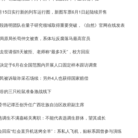
月15日实行新的列车运行图，新图车票6月1日起陆续开售
士段路明团队在量子研究领域取得重要突破，《自然》官网在线发表
总局原局长苟仲文被查，系体坛反腐落马最高官员
去世请假5天被拒、老师称“最多3天”，校方回应
局决定于6月在全国范围内开展人口固定样本跟访调查
村民被诉敲诈采石场续：另外4人也获得国家赔偿
低谷的三只松鼠准备激战线下
市委书记谭丕创升任广西壮族自治区政府副主席
应选调生不满嘉峪关离职：不能代表选调生群体，望其成长
会回应“红会直升机送烤全羊”：系私人飞机，贴标系因曾参与演练