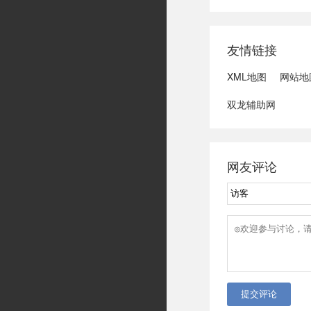
域可能发生洪水
冠脉支架接续采
达第一财季营收
友情链接
3、司法部：......
XML地图
网站地
双龙辅助网
网友评论
提交评论