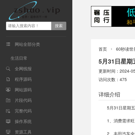
网站全部分类

首页
60秒读世

生活日常
5月31日星
全网线报

更新时间：2024-05-3
程序源码
访问次数：475

网站源码

详细介绍
片段代码

5月31日星
完整代码

1、消费需求
操作系统

资源工具

2、丰田汽车