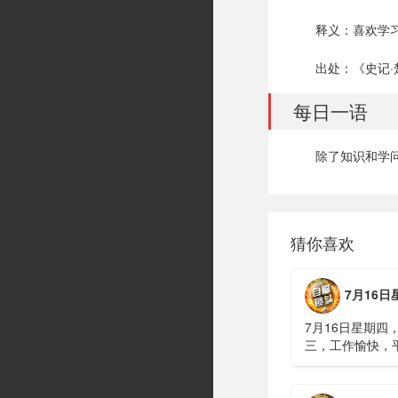
释义：喜欢学
出处：《史记·
每日一语
除了知识和学
猜你喜欢
7月16日星期四，农历六
7月16日星期四
三，工作愉快，
习近平在上海考
伊朗进行了90分
伊战争或升级，