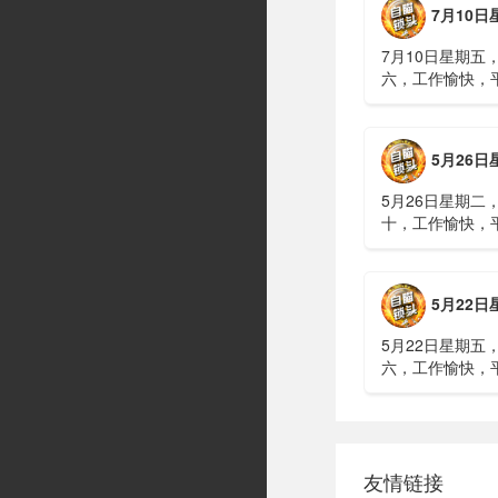
7月10日星期五，农历五
议讨论大规模进
商住楼加装......
7月10日星期五
六，工作愉快，
广西南宁六蓝水
人遇难、7人失
山体滑坡：21名
5月26日星期二，农历四
难，年龄最长者
元高标......
5月26日星期二
十，工作愉快，
明知对方间谍，
偷拍出卖大量涉
15年2、神舟二
5月22日星期五，农历四
船与空间站组合
速交会对接......
5月22日星期五
六，工作愉快，
水利部：“龙舟水
域可能发生洪水
冠脉支架接续采
达第一财季营收
友情链接
3、司法部：......