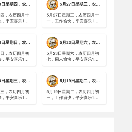
期四，农历四月十二，工作愉快，平安喜乐
5月27日星期三，农历四月十一，工作愉快，平安喜乐
病例228例，已
近6小时抵达乡政府3、上海发
..
布海......
期四，农历四月十
5月27日星期三，农历四月十
快，平安喜乐1、
一，工作愉快，平安喜乐1、
就美对台军售和赖
山西煤矿爆炸事故教训惨痛，
，国台办回应2、刚
多地领导干部深入井下督导
拉疫情仍处于暴发
2、媒体：重庆永川一村会计
期日，农历四月初八，工作愉快，平安喜乐
5月23日星期六，农历四月初七，周末愉快，平安喜乐
传播方式为体液接
打电话叫醒乡亲后失联，遗体
被找到确认遇难......
期日，农历四月初
5月23日星期六，农历四月初
快，平安喜乐1、
七，周末愉快，平安喜乐1、
煤矿瓦斯爆炸事故
事关公租房、随迁子女教育等
遇难2、山西沁源
保障，国务院印发《关于推行
已致8人死亡，井
常住地提供基本公共服务的实
期三，农历四月初四，工作愉快，平安喜乐
5月19日星期二，农历四月初三，工作愉快，平安喜乐
全力搜救3、张国
施意见》2、珠江流域进入“龙
.
舟水”降雨......
期三，农历四月初
5月19日星期二，农历四月初
快，平安喜乐1、
三，工作愉快，平安喜乐1、
已找到，广西环江
中美阿三国警方首次开展联合
5人生还、10人
打击电信网络诈骗犯罪行动；
州中南部5县昨日出
内塔尼亚胡与特朗普讨论重启
20县降大暴雨
对伊战事可能性2、湖北宣恩
县汛情已致3......