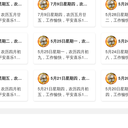
月廿六，工作愉快，平安喜乐
7月9日星期四，农历五月廿五，工作愉快，平安喜乐
5月28日星
攻3、深圳一
细胞治疗走向临床，上海多家
计发现登革热
医院开......
治愈出院1....
，农历五月廿
7月9日星期四，农历五月廿
5月28日星
平安喜乐1、
五，工作愉快，平安喜乐1、
二，工作愉
库洪灾已致26
超强台风“巴威”可能正面登
特朗普称将
联2、甘肃陇南
陆，防汛形势严峻复杂2、国
清德“谈谈”
林场工人遇
家科技进步一等奖！同济大学
果(金)埃博
月初十，工作愉快，平安喜乐
5月25日星期一，农历四月初九，工作愉快，平安喜乐
5月24日星
近6旬3、近亿
为纳米制造铸就“精准标尺”3、
初期，主要
四川宜宾高......
触3、......
，农历四月初
5月25日星期一，农历四月初
5月24日星
平安喜乐1、
九，工作愉快，平安喜乐1、
八，工作愉
航天工程师仍
神舟二十三号载人飞船与空间
山西留神峪
密文件，获刑
站组合体完成自主快速交会对
已造成90人
十三号载人飞
接2、山洪等地质灾害风险
一煤矿爆炸
月初六，工作愉快，平安喜乐
5月21日星期四，农历四月初五，工作愉快，平安喜乐
5月20日星
体完成自主快
大，重庆永川连续暴雨已致17
下38人正在
人失联，1人......
清赶赴山.....
，农历四月初
5月21日星期四，农历四月初
5月20日星
平安喜乐1、
五，工作愉快，平安喜乐1、
四，工作愉
”期间珠江流
湖南石门强降雨致5人遇难11
失联人员均
2、国家组织
人失联：全县超10万人受灾，
车辆坠河事件
购开标；英伟
水位正逐步回落2、俄罗斯总
遇难2、贵
大增超预期
统普京抵达北京；美国30年期
现特大暴雨，
国债收......
3、边境......