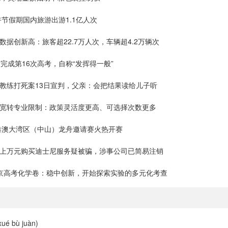
端午节假期国内旅游出游1.1亿人次
数据创新高：旅客超22.7万人次，车辆超4.2万辆次
珺完成第16次高考，自称“发挥得一般”
术教练打死案13日宣判，父亲：会把结果读给儿子听
放宽转专业限制：政策灵活度更高、可选择次数更多
粤港澳大湾区（中山）龙舟邀请赛火热开赛
台上万元购买迪士尼服务疑被骗，涉事公司已简易注销
北京高考化学卷：稳中创新，开始探索实验的多元化考查
é bù juàn)