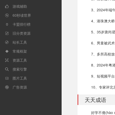
游戏辅助

3、2024年
60秒读世界

4、港珠澳大桥
卡盟排行榜

5、35岁唐尚
旧分类资源

站长工具
6、男童被武

常规框架

7、多所高校
资源工具

8、2024年
搜索引擎

9、短视频平
图片工具

广告资源
10、专家评

天天成语
好学不倦(hào xu