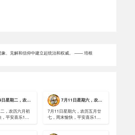
象、见解和信仰中建立起统治和权威。 —— 培根
期二，农历六月初一，工作愉快，平安喜乐
7月11日星期六，农历五月廿七，周末愉快，平安喜乐
期二，农历六月初
7月11日星期六，农历五月廿
快，平安喜乐1、
七，周末愉快，平安喜乐1、
日实行紧急避险措
浙江沿海多市提升防台风应急
停课停工停产停运
响应至Ⅱ级2、广西镇龙乡仍有
西梧州万秀区：累
8000多人被困，总台记者徒步