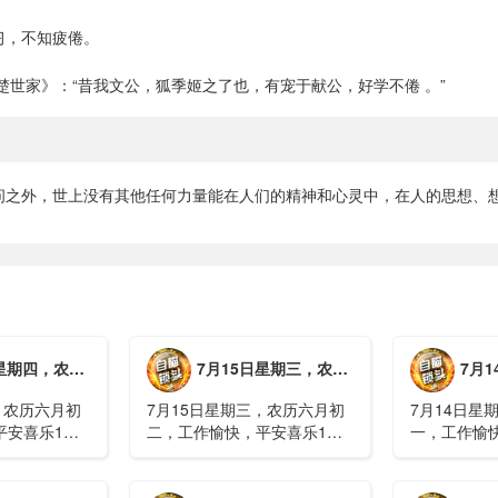
习，不知疲倦。
楚世家》：“昔我文公，狐季姬之了也，有宠于献公，好学不倦 。”
问之外，世上没有其他任何力量能在人们的精神和心灵中，在人的思想、想
月初三，工作愉快，平安喜乐
7月15日星期三，农历六月初二，工作愉快，平安喜乐
7月14日星
，农历六月初
7月15日星期三，农历六月初
7月14日星
平安喜乐1、
二，工作愉快，平安喜乐1、
一，工作愉
察；美军称对
回应美方航行“保护费”威胁，
沈阳全市今
钟打击2、美
伊朗议会正式提出霍尔木兹法
施，浑南区
特朗普召集会
案2、全球首款实体瘤CAR-T
停业2、广