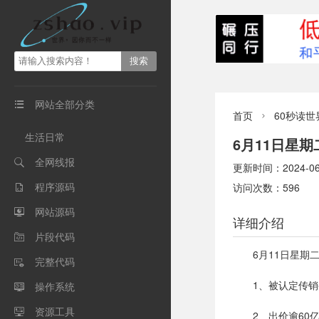
网站全部分类

首页
60秒读世

生活日常
6月11日星
全网线报

更新时间：2024-06-1
程序源码
访问次数：596

网站源码

详细介绍
片段代码

6月11日星
完整代码

1、被认定传
操作系统

资源工具

2、出价逾60