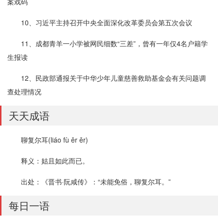
案戏码
10、习近平主持召开中央全面深化改革委员会第五次会议
11、成都青羊一小学被网民细数“三差”，曾有一年仅4名户籍学
生报读
12、民政部通报关于中华少年儿童慈善救助基金会有关问题调
查处理情况
天天成语
聊复尔耳(liáo fù ěr ěr)
释义：姑且如此而已。
出处：《晋书·阮咸传》：“未能免俗，聊复尔耳。”
每日一语