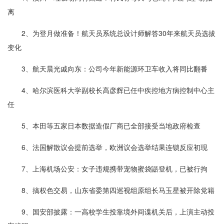
离
2、为登月做准备！航天员系统总设计师解答30年来航天员选拔
变化
3、航天晨光戚向东：公司今年新能源环卫车收入将同比翻番
4、哈尔滨医科大学副校长高彦辉已任中疾控地方病控制中心主
任
5、本田等五家日本数据造假厂商已全部接受当地政府检查
6、法国解散议会提前选举，欧洲议会选举结果连锁反应初现
7、上海机场公安：女子违规携带宠物蜜袋鼯登机，已被行拘
8、搞权色交易，山东省委第四巡视组原组长马玉星被开除党籍
9、国安部披露：一高校学生投靠境外间谍机关后，上演主动投