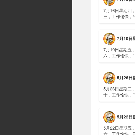
7月16日星期四
三，工作愉快，
习近平在上海考
伊朗进行了90分
伊战争或升级，
7月10日星期五，农历五
议讨论大规模进
商住楼加装......
7月10日星期五
六，工作愉快，
广西南宁六蓝水
人遇难、7人失
山体滑坡：21名
5月26日星期二，农历四
难，年龄最长者
元高标......
5月26日星期二
十，工作愉快，
明知对方间谍，
偷拍出卖大量涉
15年2、神舟二
5月22日星期五，农历四
船与空间站组合
速交会对接......
5月22日星期五
六，工作愉快，