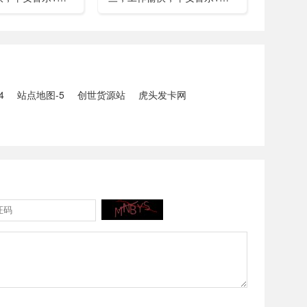
已找到，广西环江
中美阿三国警方首次开展联合
5人生还、10人
打击电信网络诈骗犯罪行动；
州中南部5县昨日出
内塔尼亚胡与特朗普讨论重启
20县降大暴雨
对伊战事可能性2、湖北宣恩
县汛情已致3......
4
站点地图-5
创世货源站
虎头发卡网