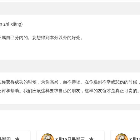
 zhī xiǎng)
不属自己分内的。妄想得到本分以外的好处。
在你获得成功的时候，为你高兴，而不捧场。在你遇到不幸或悲伤的时候
批评和帮助。我们应该这样要求自己的朋友，这样的友谊才是真正可贵的。
月初三，工作愉快，平安喜乐
7月15日星期三，农历六月初二，工作愉快，平安喜乐
7月14日星