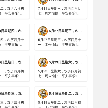
期二，农历六月初
7月11日星期六，农历五月廿
快，平安喜乐1、
七，周末愉快，平安喜乐1、
日实行紧急避险措
浙江沿海多市提升防台风应急
停课停工停产停运
响应至Ⅱ级2、广西镇龙乡仍有
西梧州万秀区：累
8000多人被困，总台记者徒步
期四，农历四月十二，工作愉快，平安喜乐
5月27日星期三，农历四月十一，工作愉快，平安喜乐
病例228例，已
近6小时抵达乡政府3、上海发
..
布海......
期四，农历四月十
5月27日星期三，农历四月十
快，平安喜乐1、
一，工作愉快，平安喜乐1、
就美对台军售和赖
山西煤矿爆炸事故教训惨痛，
，国台办回应2、刚
多地领导干部深入井下督导
拉疫情仍处于暴发
2、媒体：重庆永川一村会计
期日，农历四月初八，工作愉快，平安喜乐
5月23日星期六，农历四月初七，周末愉快，平安喜乐
传播方式为体液接
打电话叫醒乡亲后失联，遗体
被找到确认遇难......
期日，农历四月初
5月23日星期六，农历四月初
快，平安喜乐1、
七，周末愉快，平安喜乐1、
煤矿瓦斯爆炸事故
事关公租房、随迁子女教育等
遇难2、山西沁源
保障，国务院印发《关于推行
已致8人死亡，井
常住地提供基本公共服务的实
期三，农历四月初四，工作愉快，平安喜乐
5月19日星期二，农历四月初三，工作愉快，平安喜乐
全力搜救3、张国
施意见》2、珠江流域进入“龙
.
舟水”降雨......
期三，农历四月初
5月19日星期二，农历四月初
快，平安喜乐1、
三，工作愉快，平安喜乐1、