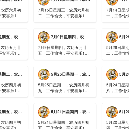
，农历六月初
7月15日星期三，农历六月初
7月14日星
平安喜乐1、
二，工作愉快，平安喜乐1、
一，工作愉
察；美军称对
回应美方航行“保护费”威胁，
沈阳全市今
钟打击2、美
伊朗议会正式提出霍尔木兹法
施，浑南区
特朗普召集会
案2、全球首款实体瘤CAR-T
停业2、广
月廿六，工作愉快，平安喜乐
7月9日星期四，农历五月廿五，工作愉快，平安喜乐
5月28日星
攻3、深圳一
细胞治疗走向临床，上海多家
计发现登革热
医院开......
治愈出院1....
，农历五月廿
7月9日星期四，农历五月廿
5月28日星
平安喜乐1、
五，工作愉快，平安喜乐1、
二，工作愉
库洪灾已致26
超强台风“巴威”可能正面登
特朗普称将
联2、甘肃陇南
陆，防汛形势严峻复杂2、国
清德“谈谈”
林场工人遇
家科技进步一等奖！同济大学
果(金)埃博
月初十，工作愉快，平安喜乐
5月25日星期一，农历四月初九，工作愉快，平安喜乐
5月24日星
近6旬3、近亿
为纳米制造铸就“精准标尺”3、
初期，主要
四川宜宾高......
触3、......
，农历四月初
5月25日星期一，农历四月初
5月24日星
平安喜乐1、
九，工作愉快，平安喜乐1、
八，工作愉
航天工程师仍
神舟二十三号载人飞船与空间
山西留神峪
密文件，获刑
站组合体完成自主快速交会对
已造成90人
十三号载人飞
接2、山洪等地质灾害风险
一煤矿爆炸
月初六，工作愉快，平安喜乐
5月21日星期四，农历四月初五，工作愉快，平安喜乐
5月20日星
体完成自主快
大，重庆永川连续暴雨已致17
下38人正在
人失联，1人......
清赶赴山.....
，农历四月初
5月21日星期四，农历四月初
5月20日星
平安喜乐1、
五，工作愉快，平安喜乐1、
四，工作愉