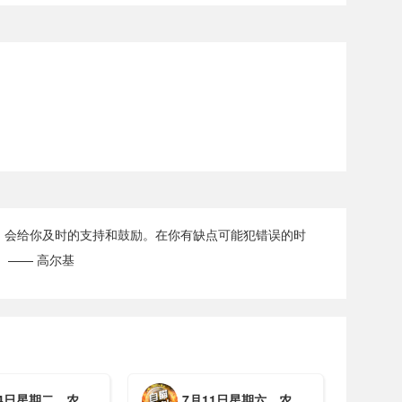
，会给你及时的支持和鼓励。在你有缺点可能犯错误的时
 —— 高尔基
期二，农历六月初一，工作愉快，平安喜乐
7月11日星期六，农历五月廿七，周末愉快，平安喜乐