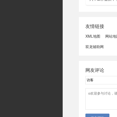
水利部：“龙舟水
域可能发生洪水
冠脉支架接续采
达第一财季营收
友情链接
3、司法部：......
XML地图
网站地
双龙辅助网
网友评论