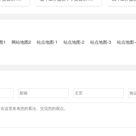
”期间珠江流
湖南石门强降雨致5人遇难11
失联人员均
2、国家组织
人失联：全县超10万人受灾，
车辆坠河事件
购开标；英伟
水位正逐步回落2、俄罗斯总
遇难2、贵
大增超预期
统普京抵达北京；美国30年期
现特大暴雨，
国债收......
3、边境......
图1
网站地图2
站点地图-1
站点地图-2
站点地图-3
站点地图-