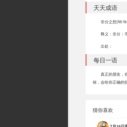
天天成语
非分之想(fēi fèn
释义：非分：
出处：
每日一语
真正的朋友，
候，会给你正确的
猜你喜欢
7月16日星期四，农历六