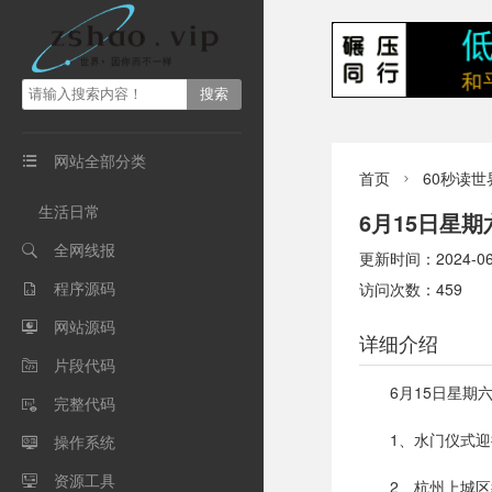
网站全部分类

首页
60秒读世

生活日常
6月15日星
全网线报

更新时间：2024-06-1
程序源码
访问次数：459

网站源码

详细介绍
片段代码

6月15日星
完整代码

1、水门仪式迎
操作系统

资源工具

2、杭州上城区