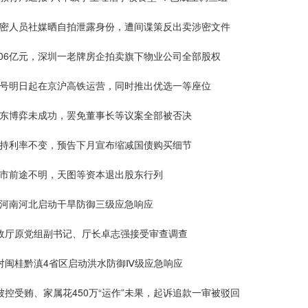
涉密人员社媒晒自拍泄露身份，遭间谍策反出卖涉密文件
.06亿元，深圳一老牌房企拍卖旗下物业公司全部股权
兴号明日起在京沪高铁运营，同时推出优选一等座位
股东博弈未成功，罢免董事长等议案全部被否决
维持利率不变，预告下月宣布缩减国债购买细节
上市前途不明，天图等资本退出股东行列
对河南河北启动干旱防御三级应急响应
民政厅原党组副书记、厅长卓志强接受审查调查
针对闽桂黔滇4省区启动洪水防御Ⅳ级应急响应
被控受贿、家属花450万“运作”未果，起诉追款一审被驳回