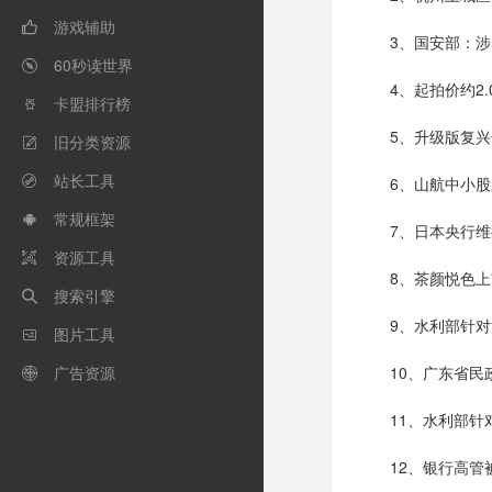
游戏辅助

3、国安部：
60秒读世界

4、起拍价约2
卡盟排行榜

5、升级版复
旧分类资源

站长工具
6、山航中小

常规框架

7、日本央行
资源工具

8、茶颜悦色
搜索引擎

9、水利部针
图片工具

广告资源
10、广东省

11、水利部
12、银行高管