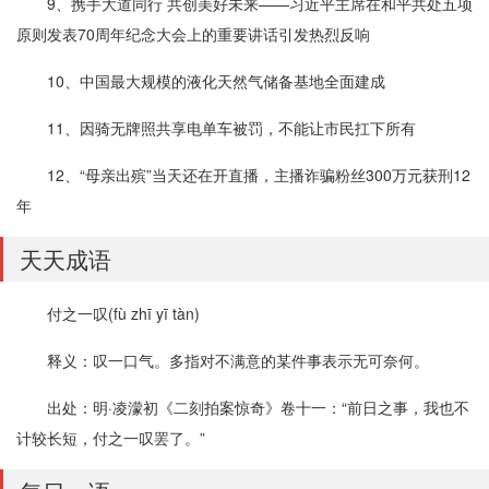
9、携手大道同行 共创美好未来——习近平主席在和平共处五项
原则发表70周年纪念大会上的重要讲话引发热烈反响
10、中国最大规模的液化天然气储备基地全面建成
11、因骑无牌照共享电单车被罚，不能让市民扛下所有
12、“母亲出殡”当天还在开直播，主播诈骗粉丝300万元获刑12
年
天天成语
付之一叹(fù zhī yī tàn)
释义：叹一口气。多指对不满意的某件事表示无可奈何。
出处：明·凌濛初《二刻拍案惊奇》卷十一：“前日之事，我也不
计较长短，付之一叹罢了。”