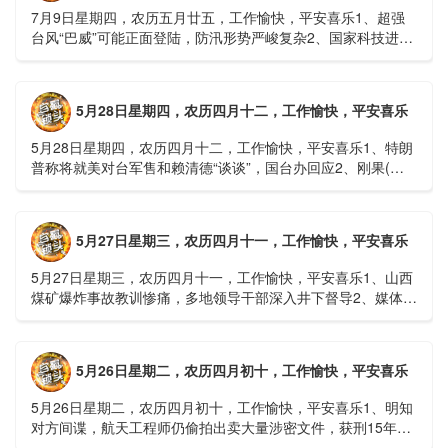
7月9日星期四，农历五月廿五，工作愉快，平安喜乐1、超强
台风“巴威”可能正面登陆，防汛形势严峻复杂2、国家科技进步
一等奖！同济大学为纳米制造铸就“精准标尺”3、四川宜宾
高......
5月28日星期四，农历四月十二，工作愉快，平安喜乐
5月28日星期四，农历四月十二，工作愉快，平安喜乐1、特朗
普称将就美对台军售和赖清德“谈谈”，国台办回应2、刚果(金)
埃博拉疫情仍处于暴发初期，主要传播方式为体液接触3、......
5月27日星期三，农历四月十一，工作愉快，平安喜乐
5月27日星期三，农历四月十一，工作愉快，平安喜乐1、山西
煤矿爆炸事故教训惨痛，多地领导干部深入井下督导2、媒体：
重庆永川一村会计打电话叫醒乡亲后失联，遗体被找到确认遇
难......
5月26日星期二，农历四月初十，工作愉快，平安喜乐
5月26日星期二，农历四月初十，工作愉快，平安喜乐1、明知
对方间谍，航天工程师仍偷拍出卖大量涉密文件，获刑15年
2、神舟二十三号载人飞船与空间站组合体完成自主快速交会对