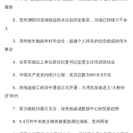
暴雨
2、贵州㵲阳河流域镇远段水位创历史新高，当地已转移六千余
人
3、清华校长勉励本科毕业生：超越个人得失的信念能成就伟大
事业
4、全军军级以上单位新任纪委书记监委主任培训班结业
5、中国共产党党内统计公报：党员总数为9918.5万名
6、跨海超级工程深中通道正式开通，大湾区加速进入“大桥经
济”时代
7、算力能耗问题引关注，绿色低碳成数据中心转型新趋势
8、5.4万件中央救灾物资被紧急调往湖南、贵州两省