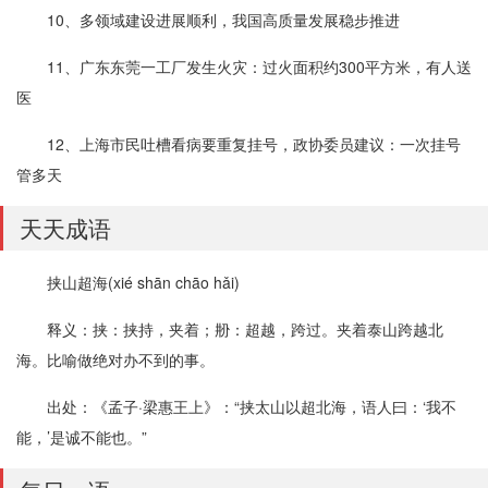
10、多领域建设进展顺利，我国高质量发展稳步推进
11、广东东莞一工厂发生火灾：过火面积约300平方米，有人送
医
12、上海市民吐槽看病要重复挂号，政协委员建议：一次挂号
管多天
天天成语
挟山超海(xié shān chāo hǎi)
释义：挟：挟持，夹着；刱：超越，跨过。夹着泰山跨越北
海。比喻做绝对办不到的事。
出处：《孟子·梁惠王上》：“挟太山以超北海，语人曰：‘我不
能，’是诚不能也。”