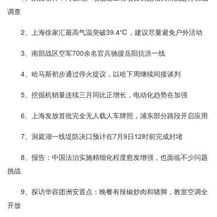
调查
2、上海徐家汇最高气温突破39.4℃，建议尽量避免户外活动
3、南部战区空军700余名官兵驰援岳阳抗洪一线
4、哈马斯初步通过停火提议，以哈下周继续间接谈判
5、挖掘机销量连续三月同比正增长，电动化趋势在加强
6、上海发放首批完全无人载人车牌照，浦东部分路段开启应用
7、洞庭湖一线堤防决口预计在7月9日12时前完成封堵
8、报告：中国法治实施精细化程度愈发增强，也面临不少问题
挑战
9、探访华容团洲安置点：晚餐有辣椒炒肉和猪脚，教室空调全
开放