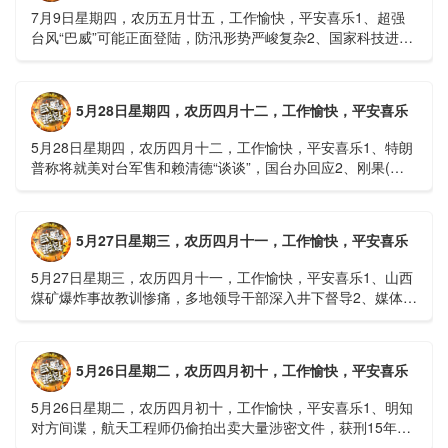
7月9日星期四，农历五月廿五，工作愉快，平安喜乐1、超强
台风“巴威”可能正面登陆，防汛形势严峻复杂2、国家科技进步
一等奖！同济大学为纳米制造铸就“精准标尺”3、四川宜宾
高......
5月28日星期四，农历四月十二，工作愉快，平安喜乐
5月28日星期四，农历四月十二，工作愉快，平安喜乐1、特朗
普称将就美对台军售和赖清德“谈谈”，国台办回应2、刚果(金)
埃博拉疫情仍处于暴发初期，主要传播方式为体液接触3、......
5月27日星期三，农历四月十一，工作愉快，平安喜乐
5月27日星期三，农历四月十一，工作愉快，平安喜乐1、山西
煤矿爆炸事故教训惨痛，多地领导干部深入井下督导2、媒体：
重庆永川一村会计打电话叫醒乡亲后失联，遗体被找到确认遇
难......
5月26日星期二，农历四月初十，工作愉快，平安喜乐
5月26日星期二，农历四月初十，工作愉快，平安喜乐1、明知
对方间谍，航天工程师仍偷拍出卖大量涉密文件，获刑15年
2、神舟二十三号载人飞船与空间站组合体完成自主快速交会对