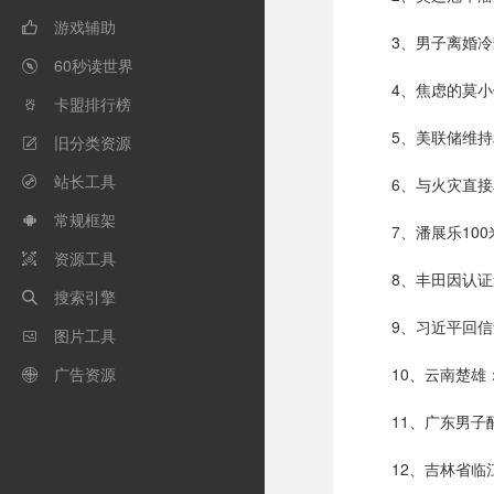
游戏辅助

3、男子离婚
60秒读世界

4、焦虑的莫小
卡盟排行榜

5、美联储维
旧分类资源

站长工具
6、与火灾直

常规框架

7、潘展乐1
资源工具

8、丰田因认
搜索引擎

9、习近平回
图片工具

广告资源
10、云南楚

11、广东男
12、吉林省