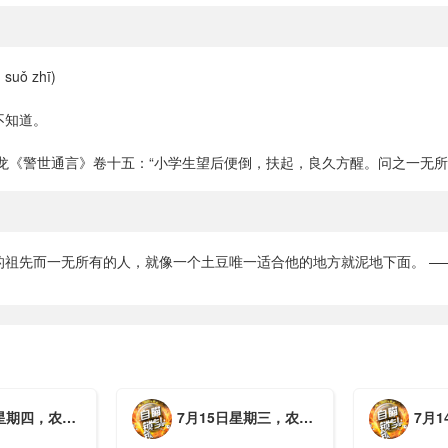
suǒ zhī)
不知道。
梦龙《警世通言》卷十五：“小学生望后便倒，扶起，良久方醒。问之一无所
的祖先而一无所有的人，就像一个土豆唯一适合他的地方就泥地下面。 —
月初三，工作愉快，平安喜乐
7月15日星期三，农历六月初二，工作愉快，平安喜乐
7月14日星