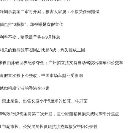
冷静期杀妻案二审将开庭，被害人家属：不接受任何赔偿
仙也推“0脂肪”，却被曝是虚假宣传
持利率不变，暗示最早将在9月降息
接相关的新能源车召回占比超3成，热失控成主因
00米自由泳破世界纪录夺金；广州拟立法支持自动驾驶出租车和公交车
证造假首次被下令整改，中国市场车型不受影响
信勉励祖籍宁波的香港企业家
雄：禁止采集、出售长度小于5厘米的松茸、牛肝菌
子醉驾致2死3伤案将第二次开庭，是否应赔精神损失成民事部分焦点
临江市副市长、公安局局长夏琨抗洪抢险救灾中因公牺牲