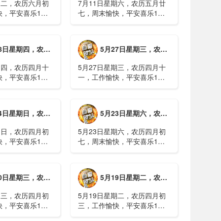
期二，农历六月初
7月11日星期六，农历五月廿
快，平安喜乐1、
七，周末愉快，平安喜乐1、
日实行紧急避险措
浙江沿海多市提升防台风应急
停课停工停产停运
响应至Ⅱ级2、广西镇龙乡仍有
西梧州万秀区：累
8000多人被困，总台记者徒步
期四，农历四月十二，工作愉快，平安喜乐
5月27日星期三，农历四月十一，工作愉快，平安喜乐
病例228例，已
近6小时抵达乡政府3、上海发
..
布海......
期四，农历四月十
5月27日星期三，农历四月十
快，平安喜乐1、
一，工作愉快，平安喜乐1、
就美对台军售和赖
山西煤矿爆炸事故教训惨痛，
，国台办回应2、刚
多地领导干部深入井下督导
拉疫情仍处于暴发
2、媒体：重庆永川一村会计
期日，农历四月初八，工作愉快，平安喜乐
5月23日星期六，农历四月初七，周末愉快，平安喜乐
传播方式为体液接
打电话叫醒乡亲后失联，遗体
被找到确认遇难......
期日，农历四月初
5月23日星期六，农历四月初
快，平安喜乐1、
七，周末愉快，平安喜乐1、
煤矿瓦斯爆炸事故
事关公租房、随迁子女教育等
遇难2、山西沁源
保障，国务院印发《关于推行
已致8人死亡，井
常住地提供基本公共服务的实
期三，农历四月初四，工作愉快，平安喜乐
5月19日星期二，农历四月初三，工作愉快，平安喜乐
全力搜救3、张国
施意见》2、珠江流域进入“龙
.
舟水”降雨......
期三，农历四月初
5月19日星期二，农历四月初
快，平安喜乐1、
三，工作愉快，平安喜乐1、
已找到，广西环江
中美阿三国警方首次开展联合