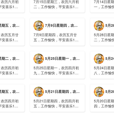
，农历六月初
7月15日星期三，农历六月初
7月14日星
平安喜乐1、
二，工作愉快，平安喜乐1、
一，工作愉
察；美军称对
回应美方航行“保护费”威胁，
沈阳全市今
钟打击2、美
伊朗议会正式提出霍尔木兹法
施，浑南区
特朗普召集会
案2、全球首款实体瘤CAR-T
停业2、广
月廿六，工作愉快，平安喜乐
7月9日星期四，农历五月廿五，工作愉快，平安喜乐
5月28日星
攻3、深圳一
细胞治疗走向临床，上海多家
计发现登革热
医院开......
治愈出院1....
，农历五月廿
7月9日星期四，农历五月廿
5月28日星
平安喜乐1、
五，工作愉快，平安喜乐1、
二，工作愉
库洪灾已致26
超强台风“巴威”可能正面登
特朗普称将
联2、甘肃陇南
陆，防汛形势严峻复杂2、国
清德“谈谈”
林场工人遇
家科技进步一等奖！同济大学
果(金)埃博
月初十，工作愉快，平安喜乐
5月25日星期一，农历四月初九，工作愉快，平安喜乐
5月24日星
近6旬3、近亿
为纳米制造铸就“精准标尺”3、
初期，主要
四川宜宾高......
触3、......
，农历四月初
5月25日星期一，农历四月初
5月24日星
平安喜乐1、
九，工作愉快，平安喜乐1、
八，工作愉
航天工程师仍
神舟二十三号载人飞船与空间
山西留神峪
密文件，获刑
站组合体完成自主快速交会对
已造成90人
十三号载人飞
接2、山洪等地质灾害风险
一煤矿爆炸
月初六，工作愉快，平安喜乐
5月21日星期四，农历四月初五，工作愉快，平安喜乐
5月20日星
体完成自主快
大，重庆永川连续暴雨已致17
下38人正在
人失联，1人......
清赶赴山.....
，农历四月初
5月21日星期四，农历四月初
5月20日星
平安喜乐1、
五，工作愉快，平安喜乐1、
四，工作愉
”期间珠江流
湖南石门强降雨致5人遇难11
失联人员均