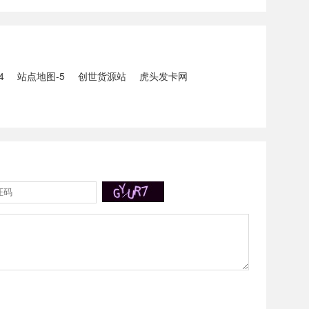
5人生还、10人
打击电信网络诈骗犯罪行动；
州中南部5县昨日出
内塔尼亚胡与特朗普讨论重启
20县降大暴雨
对伊战事可能性2、湖北宣恩
县汛情已致3......
4
站点地图-5
创世货源站
虎头发卡网