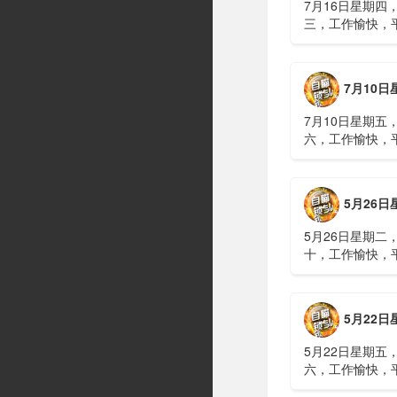
7月16日星期四
三，工作愉快，
习近平在上海考
伊朗进行了90分
伊战争或升级，
7月10日星期五，农历五
议讨论大规模进
商住楼加装......
7月10日星期五
六，工作愉快，
广西南宁六蓝水
人遇难、7人失
山体滑坡：21名
5月26日星期二，农历四
难，年龄最长者
元高标......
5月26日星期二
十，工作愉快，
明知对方间谍，
偷拍出卖大量涉
15年2、神舟二
5月22日星期五，农历四
船与空间站组合
速交会对接......
5月22日星期五
六，工作愉快，
水利部：“龙舟水