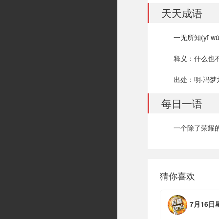
天天成语
一无所知(yī wú 
释义：什么也
出处：明·冯
每日一语
一个除了荣耀
猜你喜欢
7月16日星期四，农历六