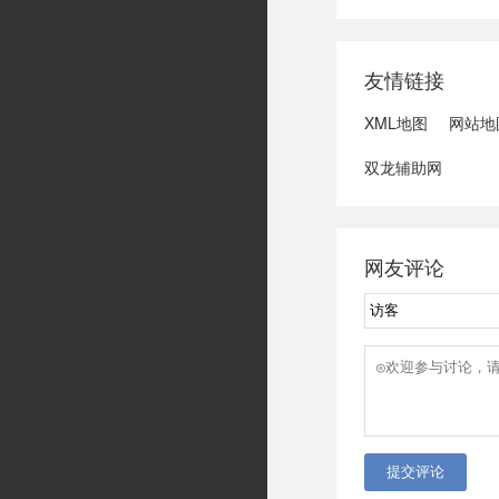
域可能发生洪水
冠脉支架接续采
达第一财季营收
友情链接
3、司法部：......
XML地图
网站地
双龙辅助网
网友评论
提交评论