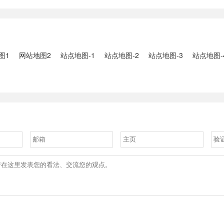
2、国家组织
人失联：全县超10万人受灾，
车辆坠河事件
购开标；英伟
水位正逐步回落2、俄罗斯总
遇难2、贵
大增超预期
统普京抵达北京；美国30年期
现特大暴雨，
国债收......
3、边境......
图1
网站地图2
站点地图-1
站点地图-2
站点地图-3
站点地图-