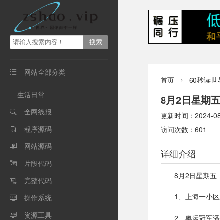
网站全部分类

首页
60秒读世

生活日常
8月2日星期
全网线报

更新时间：2024-08-0
程序源码
访问次数：601

网站源码

详细介绍
片段代码

8月2日星期
完整代码

1、上海一小
操作系统

资源工具

2、奥运冠军