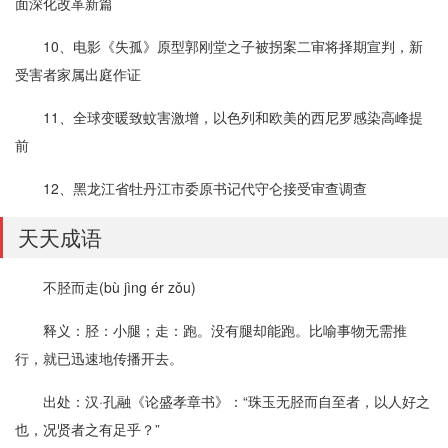
面深化改革新篇
10、电影《失孤》原型郭刚堂之子被拐案二审将择期宣判，新
受害者家属出庭作证
11、全球变暖致蚊害激增，以色列和欧美的西尼罗感染高峰提
前
12、黑龙江省牡丹江市委原书记代守仑接受审查调查
天天成语
不胫而走(bù jìng ér zǒu)
释义：胫：小腿；走：跑。没有腿却能跑。比喻事物无需推
行，就已迅速地传播开去。
出处：汉·孔融《论盛孝章书》：“珠玉无胫而自至者，以人好之
也，况贤者之有足乎？”