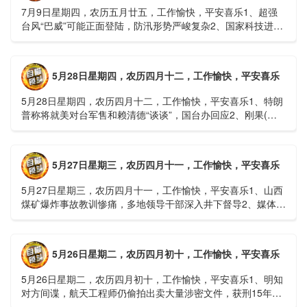
7月9日星期四，农历五月廿五，工作愉快，平安喜乐1、超强
台风“巴威”可能正面登陆，防汛形势严峻复杂2、国家科技进步
一等奖！同济大学为纳米制造铸就“精准标尺”3、四川宜宾
高......
5月28日星期四，农历四月十二，工作愉快，平安喜乐
5月28日星期四，农历四月十二，工作愉快，平安喜乐1、特朗
普称将就美对台军售和赖清德“谈谈”，国台办回应2、刚果(金)
埃博拉疫情仍处于暴发初期，主要传播方式为体液接触3、......
5月27日星期三，农历四月十一，工作愉快，平安喜乐
5月27日星期三，农历四月十一，工作愉快，平安喜乐1、山西
煤矿爆炸事故教训惨痛，多地领导干部深入井下督导2、媒体：
重庆永川一村会计打电话叫醒乡亲后失联，遗体被找到确认遇
难......
5月26日星期二，农历四月初十，工作愉快，平安喜乐
5月26日星期二，农历四月初十，工作愉快，平安喜乐1、明知
对方间谍，航天工程师仍偷拍出卖大量涉密文件，获刑15年
2、神舟二十三号载人飞船与空间站组合体完成自主快速交会对