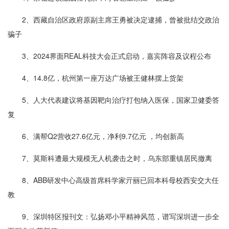
2、西藏自治区政府原副主席王勇被决定逮捕，曾被批结交政治
骗子
3、2024界面REAL科技大会正式启动，嘉宾阵容及议程公布
4、14.8亿，杭州第一座万达广场被王健林摆上货架
5、人大代表建议将基因靶向治疗打包纳入医保，国家卫健委答
复
6、满帮Q2营收27.6亿元，净利9.7亿元 ，均创新高
7、莫斯科遭最大规模无人机袭击之时，乌东部重镇居民撤离
8、ABB研发中心高级首席科学家亓丽已回本科母校西安交大任
教
9、深圳特区报刊文：弘扬邓小平精神风范，谱写深圳进一步全