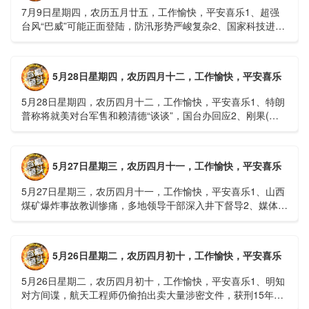
7月9日星期四，农历五月廿五，工作愉快，平安喜乐1、超强
台风“巴威”可能正面登陆，防汛形势严峻复杂2、国家科技进步
一等奖！同济大学为纳米制造铸就“精准标尺”3、四川宜宾
高......
5月28日星期四，农历四月十二，工作愉快，平安喜乐
5月28日星期四，农历四月十二，工作愉快，平安喜乐1、特朗
普称将就美对台军售和赖清德“谈谈”，国台办回应2、刚果(金)
埃博拉疫情仍处于暴发初期，主要传播方式为体液接触3、......
5月27日星期三，农历四月十一，工作愉快，平安喜乐
5月27日星期三，农历四月十一，工作愉快，平安喜乐1、山西
煤矿爆炸事故教训惨痛，多地领导干部深入井下督导2、媒体：
重庆永川一村会计打电话叫醒乡亲后失联，遗体被找到确认遇
难......
5月26日星期二，农历四月初十，工作愉快，平安喜乐
5月26日星期二，农历四月初十，工作愉快，平安喜乐1、明知
对方间谍，航天工程师仍偷拍出卖大量涉密文件，获刑15年
2、神舟二十三号载人飞船与空间站组合体完成自主快速交会对