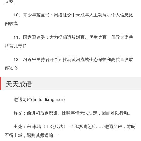
立案
10、青少年蓝皮书：网络社交中未成年人主动展示个人信息比
例较高
11、国家卫健委：大力提倡适龄婚育、优生优育，倡导夫妻共
担育儿责任
12、习近平主持召开全面推动黄河流域生态保护和高质量发展
座谈会
天天成语
进退两难(jǐn tuì liǎng nán)
释义：前进和后退都难。比喻事情无法决定，因而难以行动。
出处：宋·李靖《卫公兵法》：“凡攻城之兵……进退又难，前既
不得上城，退则其师逼追。”