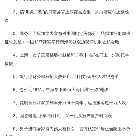
2、搞“形象工程”的河南县官王东霞被通报：刷白墙应付上级检
查
3、商务部回应加拿大宣布对中国电池等部分产品拟加征附加税
征求意见；中国和菲律宾举行南海问题双边磋商机制团长会晤
4、上海一女子凌晨翻墙小腿被钉子戳中“挂”在门上，消防托举
救援
5、银行理财公司秋招大战开启，“科技+金融”人才很抢手
6、总价近18亿，中海拿下原恒大海口湾“王炸”地块
7、昆明至丽江双层列车开行满十周年，运送旅客超千万人次
8、固态电池“上车”倒计时，又一巨头宣布量产时间表
9、男子进邻居家持刀伤人被反杀，警方认定邻居正当防卫不予