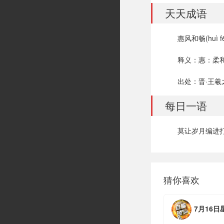
天天成语
惠风和畅(huì fē
释义：惠：柔
出处：晋·王羲
每日一语
莫让岁月编进
猜你喜欢
7月16日星期四，农历六