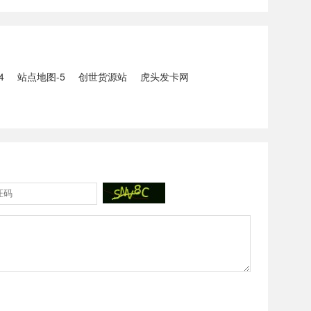
5人生还、10人
打击电信网络诈骗犯罪行动；
州中南部5县昨日出
内塔尼亚胡与特朗普讨论重启
20县降大暴雨
对伊战事可能性2、湖北宣恩
县汛情已致3......
4
站点地图-5
创世货源站
虎头发卡网