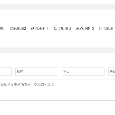
2、国家组织
人失联：全县超10万人受灾，
车辆坠河事件
购开标；英伟
水位正逐步回落2、俄罗斯总
遇难2、贵
大增超预期
统普京抵达北京；美国30年期
现特大暴雨，
国债收......
3、边境......
图1
网站地图2
站点地图-1
站点地图-2
站点地图-3
站点地图-