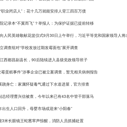
“职业闭店人”：花十几万就能安排人背三四百万债
院记录本“不翼而飞”？举报人：为保护证据已提前转移
日向人民英雄敬献花篮仪式9月30日上午举行，习近平等党和国家领导人将
立调查组对“学校发放过期发霉面包”展开调查
任江西都昌副县长，90后陆续进入县级党政领导班子
发霉蛋糕事件”涉事企业已被立案调查，暂无相关病例报告
人蹊跷身亡：家属怀疑毒气通过下水道进屋，官方排查
副总经理曹兴信被查，今年以来已有43名中管干部落马
年出生人口回升，母婴市场或迎来“小阳春”
休被3米长眼镜王蛇窸窣声惊醒，消防人员抓捕处置