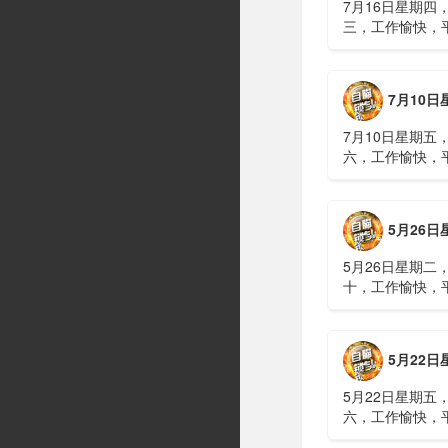
7月16日星期四
三，工作愉快，
习近平在上海考
伊朗进行了90分
伊战争或升级，
7月10日星期五，农历五
议讨论大规模进
商住楼加装......
7月10日星期五
六，工作愉快，
广西南宁六蓝水
人遇难、7人失
山体滑坡：21名
5月26日星期二，农历四
难，年龄最长者
元高标......
5月26日星期二
十，工作愉快，
明知对方间谍，
偷拍出卖大量涉
15年2、神舟二
5月22日星期五，农历四
船与空间站组合
速交会对接......
5月22日星期五
六，工作愉快，
水利部：“龙舟水