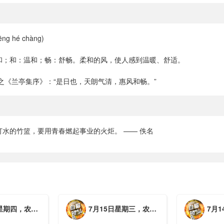
ng hé chàng)
和；和：温和；畅：舒畅。柔和的风，使人感到温暖、舒适。
之《兰亭集序》：“是日也，天朗气清，惠风和畅。”
打水的竹篮，要用青春燃起事业的火炬。 —— 佚名
月初三，工作愉快，平安喜乐
7月15日星期三，农历六月初二，工作愉快，平安喜乐
7月14日星