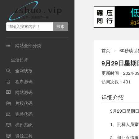
网站全部分类

首页
60秒读世

生活日常
9月29日星
全网线报

更新时间：2024-09-2
程序源码
访问次数：401

网站源码

详细介绍
片段代码

9月29日星期
完整代码

1、刑释人员
操作系统

资源工具

2、河北永清推