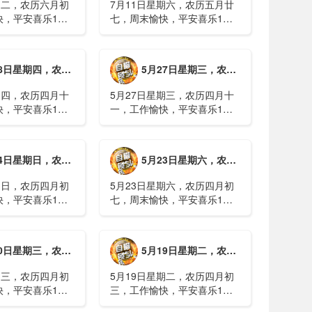
期二，农历六月初
7月11日星期六，农历五月廿
快，平安喜乐1、
七，周末愉快，平安喜乐1、
日实行紧急避险措
浙江沿海多市提升防台风应急
停课停工停产停运
响应至Ⅱ级2、广西镇龙乡仍有
西梧州万秀区：累
8000多人被困，总台记者徒步
期四，农历四月十二，工作愉快，平安喜乐
5月27日星期三，农历四月十一，工作愉快，平安喜乐
病例228例，已
近6小时抵达乡政府3、上海发
..
布海......
期四，农历四月十
5月27日星期三，农历四月十
快，平安喜乐1、
一，工作愉快，平安喜乐1、
就美对台军售和赖
山西煤矿爆炸事故教训惨痛，
，国台办回应2、刚
多地领导干部深入井下督导
拉疫情仍处于暴发
2、媒体：重庆永川一村会计
期日，农历四月初八，工作愉快，平安喜乐
5月23日星期六，农历四月初七，周末愉快，平安喜乐
传播方式为体液接
打电话叫醒乡亲后失联，遗体
被找到确认遇难......
期日，农历四月初
5月23日星期六，农历四月初
快，平安喜乐1、
七，周末愉快，平安喜乐1、
煤矿瓦斯爆炸事故
事关公租房、随迁子女教育等
遇难2、山西沁源
保障，国务院印发《关于推行
已致8人死亡，井
常住地提供基本公共服务的实
期三，农历四月初四，工作愉快，平安喜乐
5月19日星期二，农历四月初三，工作愉快，平安喜乐
全力搜救3、张国
施意见》2、珠江流域进入“龙
.
舟水”降雨......
期三，农历四月初
5月19日星期二，农历四月初
快，平安喜乐1、
三，工作愉快，平安喜乐1、
已找到，广西环江
中美阿三国警方首次开展联合