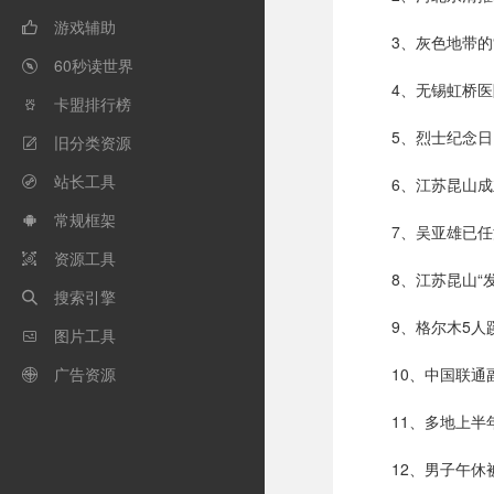
游戏辅助

3、灰色地带的
60秒读世界

4、无锡虹桥医
卡盟排行榜

5、烈士纪念
旧分类资源

站长工具
6、江苏昆山成

常规框架

7、吴亚雄已
资源工具

8、江苏昆山“
搜索引擎

9、格尔木5
图片工具

广告资源
10、中国联通

11、多地上半
12、男子午