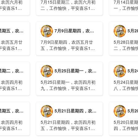
，农历六月初
7月15日星期三，农历六月初
7月14日星
平安喜乐1、
二，工作愉快，平安喜乐1、
一，工作愉
察；美军称对
回应美方航行“保护费”威胁，
沈阳全市今
钟打击2、美
伊朗议会正式提出霍尔木兹法
施，浑南区
特朗普召集会
案2、全球首款实体瘤CAR-T
停业2、广
月廿六，工作愉快，平安喜乐
7月9日星期四，农历五月廿五，工作愉快，平安喜乐
5月28日星
攻3、深圳一
细胞治疗走向临床，上海多家
计发现登革热
医院开......
治愈出院1....
，农历五月廿
7月9日星期四，农历五月廿
5月28日星
平安喜乐1、
五，工作愉快，平安喜乐1、
二，工作愉
库洪灾已致26
超强台风“巴威”可能正面登
特朗普称将
联2、甘肃陇南
陆，防汛形势严峻复杂2、国
清德“谈谈”
林场工人遇
家科技进步一等奖！同济大学
果(金)埃博
月初十，工作愉快，平安喜乐
5月25日星期一，农历四月初九，工作愉快，平安喜乐
5月24日星
近6旬3、近亿
为纳米制造铸就“精准标尺”3、
初期，主要
四川宜宾高......
触3、......
，农历四月初
5月25日星期一，农历四月初
5月24日星
平安喜乐1、
九，工作愉快，平安喜乐1、
八，工作愉
航天工程师仍
神舟二十三号载人飞船与空间
山西留神峪
密文件，获刑
站组合体完成自主快速交会对
已造成90人
十三号载人飞
接2、山洪等地质灾害风险
一煤矿爆炸
月初六，工作愉快，平安喜乐
5月21日星期四，农历四月初五，工作愉快，平安喜乐
5月20日星
体完成自主快
大，重庆永川连续暴雨已致17
下38人正在
人失联，1人......
清赶赴山.....
，农历四月初
5月21日星期四，农历四月初
5月20日星
平安喜乐1、
五，工作愉快，平安喜乐1、
四，工作愉
”期间珠江流
湖南石门强降雨致5人遇难11
失联人员均