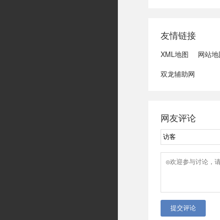
域可能发生洪水
冠脉支架接续采
达第一财季营收
友情链接
3、司法部：......
XML地图
网站地
双龙辅助网
网友评论
提交评论