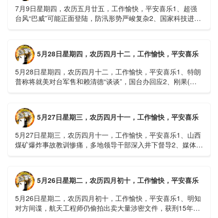
7月9日星期四，农历五月廿五，工作愉快，平安喜乐1、超强
台风“巴威”可能正面登陆，防汛形势严峻复杂2、国家科技进步
一等奖！同济大学为纳米制造铸就“精准标尺”3、四川宜宾
高......
5月28日星期四，农历四月十二，工作愉快，平安喜乐
5月28日星期四，农历四月十二，工作愉快，平安喜乐1、特朗
普称将就美对台军售和赖清德“谈谈”，国台办回应2、刚果(金)
埃博拉疫情仍处于暴发初期，主要传播方式为体液接触3、......
5月27日星期三，农历四月十一，工作愉快，平安喜乐
5月27日星期三，农历四月十一，工作愉快，平安喜乐1、山西
煤矿爆炸事故教训惨痛，多地领导干部深入井下督导2、媒体：
重庆永川一村会计打电话叫醒乡亲后失联，遗体被找到确认遇
难......
5月26日星期二，农历四月初十，工作愉快，平安喜乐
5月26日星期二，农历四月初十，工作愉快，平安喜乐1、明知
对方间谍，航天工程师仍偷拍出卖大量涉密文件，获刑15年
2、神舟二十三号载人飞船与空间站组合体完成自主快速交会对