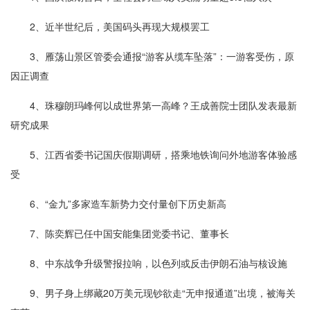
2、近半世纪后，美国码头再现大规模罢工
3、雁荡山景区管委会通报“游客从缆车坠落”：一游客受伤，原
因正调查
4、珠穆朗玛峰何以成世界第一高峰？王成善院士团队发表最新
研究成果
5、江西省委书记国庆假期调研，搭乘地铁询问外地游客体验感
受
6、“金九”多家造车新势力交付量创下历史新高
7、陈奕辉已任中国安能集团党委书记、董事长
8、中东战争升级警报拉响，以色列或反击伊朗石油与核设施
9、男子身上绑藏20万美元现钞欲走“无申报通道”出境，被海关