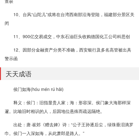
查获
10、台风“山陀儿”或将在台湾西南部沿海登陆，福建部分景区关
闭
11、900亿交易成交，中东石油巨头收购德国化工公司科思创
12、因部分金融资产分类不准确，西安银行及多名高管被出具
警示函
天天成语
侯门如海(hóu mén rú hǎi)
释义：侯门：旧指显贵人家；海：形容深。侯门象大海那样深
邃。比喻旧时相识的人，后因地位悬殊而疏远隔绝。
出处：唐·崔郊《赠去婢》诗：“公子王孙逐后尘，绿珠垂泪滴罗
巾。侯门一入深如海，从此萧郎是路人。”