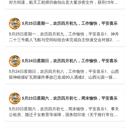
对方间谍，航天工程师仍偷拍出卖大量涉密文件，获刑15年
2、神舟二十三号载人飞船与空间站组合体完成自主快速交会对
接......
5月25日星期一，农历四月初九，工作愉快，平安喜乐
5月25日星期一，农历四月初九，工作愉快，平安喜乐1、神舟
二十三号载人飞船与空间站组合体完成自主快速交会对接2、山
洪等地质灾害风险大，重庆永川连续暴雨已致17人失联，1
人......
5月24日星期日，农历四月初八，工作愉快，平安喜乐
5月24日星期日，农历四月初八，工作愉快，平安喜乐1、山西
留神峪煤矿瓦斯爆炸事故已造成90人遇难2、山西沁源一煤矿
爆炸已致8人死亡，井下38人正在全力搜救3、张国清赶赴
山......
5月23日星期六，农历四月初七，周末愉快，平安喜乐
5月23日星期六，农历四月初七，周末愉快，平安喜乐1、事关
公租房、随迁子女教育等保障，国务院印发《关于推行常住地
提供基本公共服务的实施意见》2、珠江流域进入“龙舟水”降
雨......