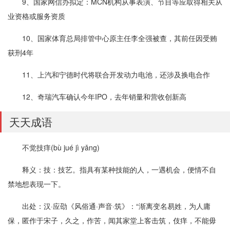
9、国家网信办拟定：MCN机构从事表演、节目等应取得相关从
业资格或服务资质
10、国家体育总局排管中心原主任李全强被查，其前任因受贿
获刑4年
11、上汽和宁德时代将联合开发动力电池，还涉及换电合作
12、奇瑞汽车确认今年IPO，去年销量和营收创新高
天天成语
不觉技痒(bù jué jì yǎng)
释义：技：技艺。指具有某种技能的人，一遇机会，便情不自
禁地想表现一下。
出处：汉·应劭《风俗通·声音·筑》：“渐离变名易姓，为人庸
保，匿作于宋子，久之，作苦，闻其家堂上客击筑，伎痒，不能毋