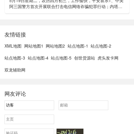
5月19日星期二，农历四月初三，工作愉快，平安喜乐1、中美
阿三国警方首次开展联合打击电信网络诈骗犯罪行动；内塔尼
亚胡与特朗普讨论重启对伊战事可能性2、湖北宣恩县汛情已致
3......
友情链接
XML地图
网站地图1
网站地图2
站点地图-1
站点地图-2
站点地图-3
站点地图-4
站点地图-5
创世货源站
虎头发卡网
双龙辅助网
网友评论