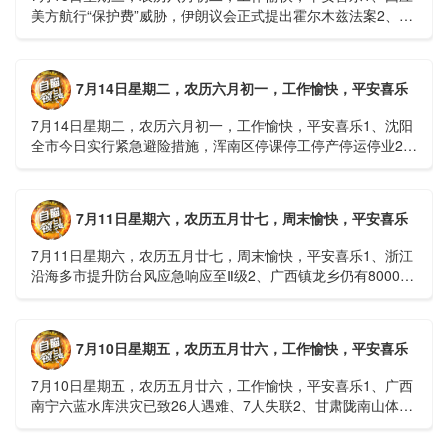
美方航行“保护费”威胁，伊朗议会正式提出霍尔木兹法案2、全
球首款实体瘤CAR-T细胞治疗走向临床，上海多家医院开......
7月14日星期二，农历六月初一，工作愉快，平安喜乐
7月14日星期二，农历六月初一，工作愉快，平安喜乐1、沈阳
全市今日实行紧急避险措施，浑南区停课停工停产停运停业2、
广西梧州万秀区：累计发现登革热病例228例，已治愈出院
1......
7月11日星期六，农历五月廿七，周末愉快，平安喜乐
7月11日星期六，农历五月廿七，周末愉快，平安喜乐1、浙江
沿海多市提升防台风应急响应至Ⅱ级2、广西镇龙乡仍有8000多
人被困，总台记者徒步近6小时抵达乡政府3、上海发布海......
7月10日星期五，农历五月廿六，工作愉快，平安喜乐
7月10日星期五，农历五月廿六，工作愉快，平安喜乐1、广西
南宁六蓝水库洪灾已致26人遇难、7人失联2、甘肃陇南山体滑
坡：21名林场工人遇难，年龄最长者近6旬3、近亿元高标......