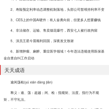
2、寿险预定利率动态调整机制落地，头部公司暂维持利率不变
3、CES上的中国AI硬件：有人奋勇向前，但更多人想要赚钱
4、非法储存、运输、售卖烟花爆竹，西安七人被行政拘留
5、演员王星今晨顺利回国，深夜发文致谢
6、新增肿瘤、麻醉、重症医学领域！今年违法违规使用医保基
金自查自纠工作启动
天天成语
逾闲荡检(yú xián dàng jiǎn)
释义：逾、荡：超越；闲、检：指规矩、法度。指行为不规
矩，不守礼法。