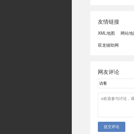
域可能发生洪水
冠脉支架接续采
达第一财季营收
友情链接
3、司法部：......
XML地图
网站地
双龙辅助网
网友评论
提交评论