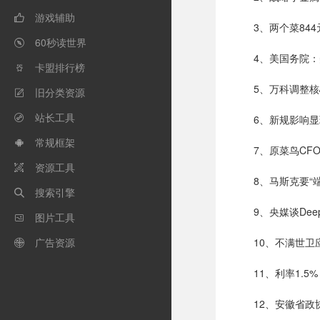
游戏辅助

3、两个菜84
60秒读世界

4、美国务院
卡盟排行榜

5、万科调整
旧分类资源

站长工具
6、新规影响

常规框架

7、原菜鸟CF
资源工具

8、马斯克要“
搜索引擎

9、央媒谈De
图片工具

广告资源
10、不满世卫

11、利率1.5
12、安徽省政