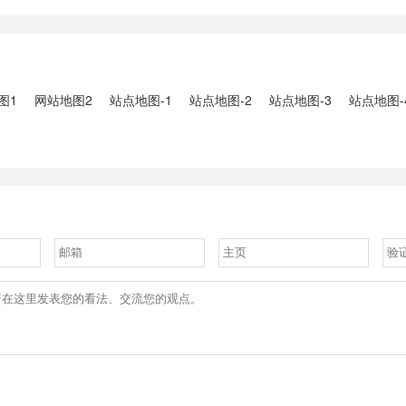
2、国家组织
人失联：全县超10万人受灾，
车辆坠河事件
购开标；英伟
水位正逐步回落2、俄罗斯总
遇难2、贵
大增超预期
统普京抵达北京；美国30年期
现特大暴雨，
国债收......
3、边境......
图1
网站地图2
站点地图-1
站点地图-2
站点地图-3
站点地图-