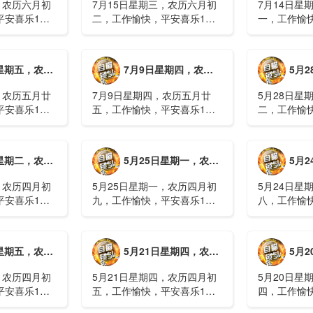
，农历六月初
7月15日星期三，农历六月初
7月14日星
平安喜乐1、
二，工作愉快，平安喜乐1、
一，工作愉
察；美军称对
回应美方航行“保护费”威胁，
沈阳全市今
钟打击2、美
伊朗议会正式提出霍尔木兹法
施，浑南区
特朗普召集会
案2、全球首款实体瘤CAR-T
停业2、广
月廿六，工作愉快，平安喜乐
7月9日星期四，农历五月廿五，工作愉快，平安喜乐
5月28日星
攻3、深圳一
细胞治疗走向临床，上海多家
计发现登革热
医院开......
治愈出院1....
，农历五月廿
7月9日星期四，农历五月廿
5月28日星
平安喜乐1、
五，工作愉快，平安喜乐1、
二，工作愉
库洪灾已致26
超强台风“巴威”可能正面登
特朗普称将
联2、甘肃陇南
陆，防汛形势严峻复杂2、国
清德“谈谈”
林场工人遇
家科技进步一等奖！同济大学
果(金)埃博
月初十，工作愉快，平安喜乐
5月25日星期一，农历四月初九，工作愉快，平安喜乐
5月24日星
近6旬3、近亿
为纳米制造铸就“精准标尺”3、
初期，主要
四川宜宾高......
触3、......
，农历四月初
5月25日星期一，农历四月初
5月24日星
平安喜乐1、
九，工作愉快，平安喜乐1、
八，工作愉
航天工程师仍
神舟二十三号载人飞船与空间
山西留神峪
密文件，获刑
站组合体完成自主快速交会对
已造成90人
十三号载人飞
接2、山洪等地质灾害风险
一煤矿爆炸
月初六，工作愉快，平安喜乐
5月21日星期四，农历四月初五，工作愉快，平安喜乐
5月20日星
体完成自主快
大，重庆永川连续暴雨已致17
下38人正在
人失联，1人......
清赶赴山.....
，农历四月初
5月21日星期四，农历四月初
5月20日星
平安喜乐1、
五，工作愉快，平安喜乐1、
四，工作愉
”期间珠江流
湖南石门强降雨致5人遇难11
失联人员均