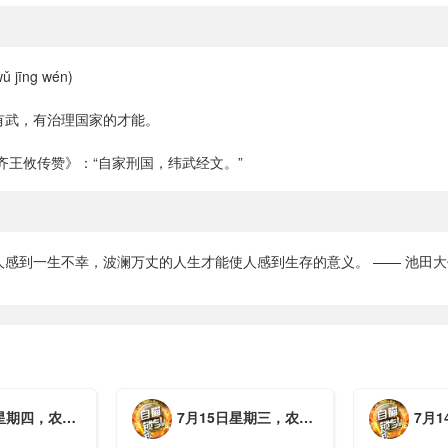
 jīng wén)
有武，有治理国家的才能。
齐王攸传赞》：“自家刑国，纬武经文。”
人感到一生不幸，波澜万丈的人生才能使人感到生存的意义。 —— 池田大
月初三，工作愉快，平安喜乐
7月15日星期三，农历六月初二，工作愉快，平安喜乐
7月14日星