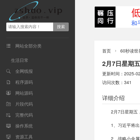
网站全部分类

首页
60秒读世

生活日常
2月7日星期
全网线报

更新时间：2025-02-0
程序源码
访问次数：341

网站源码

详细介绍
片段代码

2月7日星期
完整代码

1、习近平将
操作系统

资源工具

2、战略小金