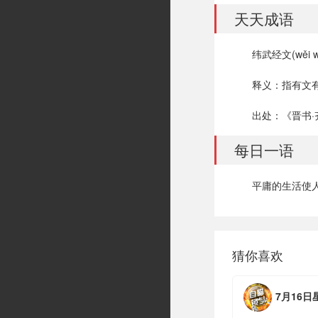
天天成语
纬武经文(wěi wǔ
释义：指有文
出处：《晋书·
每日一语
平庸的生活使
猜你喜欢
7月16日星期四，农历六