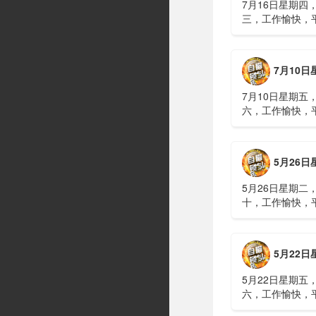
7月16日星期四
三，工作愉快，
习近平在上海考
伊朗进行了90分
伊战争或升级，
7月10日星期五，农历五
议讨论大规模进
商住楼加装......
7月10日星期五
六，工作愉快，
广西南宁六蓝水
人遇难、7人失
山体滑坡：21名
5月26日星期二，农历四
难，年龄最长者
元高标......
5月26日星期二
十，工作愉快，
明知对方间谍，
偷拍出卖大量涉
15年2、神舟二
5月22日星期五，农历四
船与空间站组合
速交会对接......
5月22日星期五
六，工作愉快，
水利部：“龙舟水