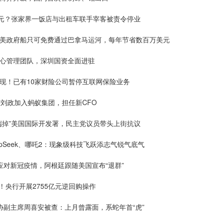
4元？张家界一饭店与出租车联手宰客被责令停业
：美政府船只可免费通过巴拿马运河，每年节省数百万美元
核心管理团队，深圳国资全面进驻
显现！已有10家财险公司暂停互联网保险业务
O刘政加入蚂蚁集团，担任新CFO
端掉”美国国际开发署，民主党议员带头上街抗议
epSeek、哪吒2：现象级科技飞跃添志气锐气底气
应对新冠疫情，阿根廷跟随美国宣布“退群”
%！央行开展2755亿元逆回购操作
协副主席周喜安被查：上月曾露面，系蛇年首“虎”