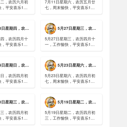
期二，农历六月初
7月11日星期六，农历五月廿
快，平安喜乐1、
七，周末愉快，平安喜乐1、
日实行紧急避险措
浙江沿海多市提升防台风应急
停课停工停产停运
响应至Ⅱ级2、广西镇龙乡仍有
西梧州万秀区：累
8000多人被困，总台记者徒步
期四，农历四月十二，工作愉快，平安喜乐
5月27日星期三，农历四月十一，工作愉快，平安喜乐
病例228例，已
近6小时抵达乡政府3、上海发
..
布海......
期四，农历四月十
5月27日星期三，农历四月十
快，平安喜乐1、
一，工作愉快，平安喜乐1、
就美对台军售和赖
山西煤矿爆炸事故教训惨痛，
，国台办回应2、刚
多地领导干部深入井下督导
拉疫情仍处于暴发
2、媒体：重庆永川一村会计
期日，农历四月初八，工作愉快，平安喜乐
5月23日星期六，农历四月初七，周末愉快，平安喜乐
传播方式为体液接
打电话叫醒乡亲后失联，遗体
被找到确认遇难......
期日，农历四月初
5月23日星期六，农历四月初
快，平安喜乐1、
七，周末愉快，平安喜乐1、
煤矿瓦斯爆炸事故
事关公租房、随迁子女教育等
遇难2、山西沁源
保障，国务院印发《关于推行
已致8人死亡，井
常住地提供基本公共服务的实
期三，农历四月初四，工作愉快，平安喜乐
5月19日星期二，农历四月初三，工作愉快，平安喜乐
全力搜救3、张国
施意见》2、珠江流域进入“龙
.
舟水”降雨......
期三，农历四月初
5月19日星期二，农历四月初
快，平安喜乐1、
三，工作愉快，平安喜乐1、
已找到，广西环江
中美阿三国警方首次开展联合