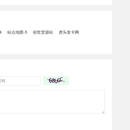
5人生还、10人
打击电信网络诈骗犯罪行动；
州中南部5县昨日出
内塔尼亚胡与特朗普讨论重启
20县降大暴雨
对伊战事可能性2、湖北宣恩
县汛情已致3......
4
站点地图-5
创世货源站
虎头发卡网