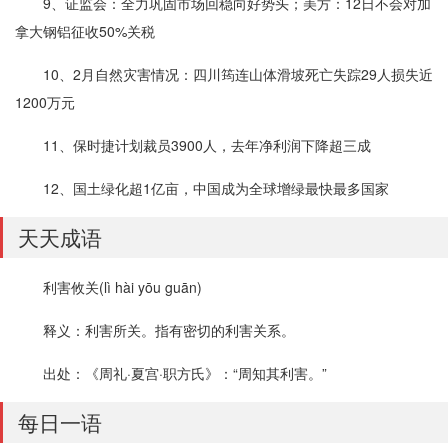
9、证监会：全力巩固市场回稳向好势头；美方：12日不会对加
拿大钢铝征收50%关税
10、2月自然灾害情况：四川筠连山体滑坡死亡失踪29人损失近
1200万元
11、保时捷计划裁员3900人，去年净利润下降超三成
12、国土绿化超1亿亩，中国成为全球增绿最快最多国家
天天成语
利害攸关(lì hài yōu guān)
释义：利害所关。指有密切的利害关系。
出处：《周礼·夏宫·职方氏》：“周知其利害。”
每日一语