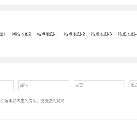
2、国家组织
人失联：全县超10万人受灾，
车辆坠河事件
购开标；英伟
水位正逐步回落2、俄罗斯总
遇难2、贵
大增超预期
统普京抵达北京；美国30年期
现特大暴雨，
国债收......
3、边境......
图1
网站地图2
站点地图-1
站点地图-2
站点地图-3
站点地图-