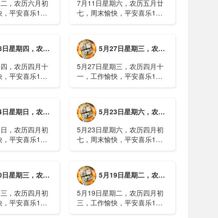
期二，农历六月初
7月11日星期六，农历五月廿
快，平安喜乐1、
七，周末愉快，平安喜乐1、
日实行紧急避险措
浙江沿海多市提升防台风应急
停课停工停产停运
响应至Ⅱ级2、广西镇龙乡仍有
西梧州万秀区：累
8000多人被困，总台记者徒步
期四，农历四月十二，工作愉快，平安喜乐
5月27日星期三，农历四月十一，工作愉快，平安喜乐
病例228例，已
近6小时抵达乡政府3、上海发
..
布海......
期四，农历四月十
5月27日星期三，农历四月十
快，平安喜乐1、
一，工作愉快，平安喜乐1、
就美对台军售和赖
山西煤矿爆炸事故教训惨痛，
，国台办回应2、刚
多地领导干部深入井下督导
拉疫情仍处于暴发
2、媒体：重庆永川一村会计
期日，农历四月初八，工作愉快，平安喜乐
5月23日星期六，农历四月初七，周末愉快，平安喜乐
传播方式为体液接
打电话叫醒乡亲后失联，遗体
被找到确认遇难......
期日，农历四月初
5月23日星期六，农历四月初
快，平安喜乐1、
七，周末愉快，平安喜乐1、
煤矿瓦斯爆炸事故
事关公租房、随迁子女教育等
遇难2、山西沁源
保障，国务院印发《关于推行
已致8人死亡，井
常住地提供基本公共服务的实
期三，农历四月初四，工作愉快，平安喜乐
5月19日星期二，农历四月初三，工作愉快，平安喜乐
全力搜救3、张国
施意见》2、珠江流域进入“龙
.
舟水”降雨......
期三，农历四月初
5月19日星期二，农历四月初
快，平安喜乐1、
三，工作愉快，平安喜乐1、
已找到，广西环江
中美阿三国警方首次开展联合