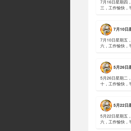
7月16日星期四
三，工作愉快，
习近平在上海考
伊朗进行了90分
伊战争或升级，
7月10日星期五，农历五
议讨论大规模进
商住楼加装......
7月10日星期五
六，工作愉快，
广西南宁六蓝水
人遇难、7人失
山体滑坡：21名
5月26日星期二，农历四
难，年龄最长者
元高标......
5月26日星期二
十，工作愉快，
明知对方间谍，
偷拍出卖大量涉
15年2、神舟二
5月22日星期五，农历四
船与空间站组合
速交会对接......
5月22日星期五
六，工作愉快，
水利部：“龙舟水