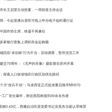
市市长王启荣主动投案，一周前曾主持会议
理局：今起港澳台居民可线上申办电子临时通行证
选中国作协主席，铁凝不再兼任
，多家银行密集上调积存金起购额
城回应“卓别林”行为不当：启动调查，暂停演员工作
士建交75周年：《无声的肖像》摄影展在苏州开幕
长：探索人口收缩地区行政区划优化路径
续5个月“按兵不动”；马来西亚正式批准重启搜寻MH370
一工厂发生爆炸，附近医院称接到30余名伤者
年受贿3.43亿，西藏自治区原党委书记吴英杰当庭认罪悔罪