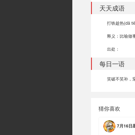
天天成语
打铁趁热(dǎ tiě 
释义：比喻做
出处：
每日一语
笑破不笑补，穿
猜你喜欢
7月16日星期四，农历六