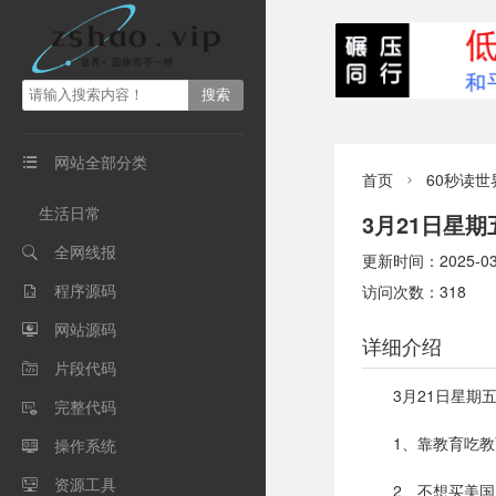
网站全部分类

首页
60秒读世

生活日常
3月21日星
全网线报

更新时间：2025-03-2
程序源码
访问次数：318

网站源码

详细介绍
片段代码

3月21日星期
完整代码

1、靠教育吃
操作系统

资源工具

2、不想买美国