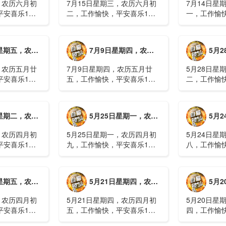
，农历六月初
7月15日星期三，农历六月初
7月14日星
平安喜乐1、
二，工作愉快，平安喜乐1、
一，工作愉
察；美军称对
回应美方航行“保护费”威胁，
沈阳全市今
钟打击2、美
伊朗议会正式提出霍尔木兹法
施，浑南区
特朗普召集会
案2、全球首款实体瘤CAR-T
停业2、广
月廿六，工作愉快，平安喜乐
7月9日星期四，农历五月廿五，工作愉快，平安喜乐
5月28日星
攻3、深圳一
细胞治疗走向临床，上海多家
计发现登革热
医院开......
治愈出院1....
，农历五月廿
7月9日星期四，农历五月廿
5月28日星
平安喜乐1、
五，工作愉快，平安喜乐1、
二，工作愉
库洪灾已致26
超强台风“巴威”可能正面登
特朗普称将
联2、甘肃陇南
陆，防汛形势严峻复杂2、国
清德“谈谈”
林场工人遇
家科技进步一等奖！同济大学
果(金)埃博
月初十，工作愉快，平安喜乐
5月25日星期一，农历四月初九，工作愉快，平安喜乐
5月24日星
近6旬3、近亿
为纳米制造铸就“精准标尺”3、
初期，主要
四川宜宾高......
触3、......
，农历四月初
5月25日星期一，农历四月初
5月24日星
平安喜乐1、
九，工作愉快，平安喜乐1、
八，工作愉
航天工程师仍
神舟二十三号载人飞船与空间
山西留神峪
密文件，获刑
站组合体完成自主快速交会对
已造成90人
十三号载人飞
接2、山洪等地质灾害风险
一煤矿爆炸
月初六，工作愉快，平安喜乐
5月21日星期四，农历四月初五，工作愉快，平安喜乐
5月20日星
体完成自主快
大，重庆永川连续暴雨已致17
下38人正在
人失联，1人......
清赶赴山.....
，农历四月初
5月21日星期四，农历四月初
5月20日星
平安喜乐1、
五，工作愉快，平安喜乐1、
四，工作愉
”期间珠江流
湖南石门强降雨致5人遇难11
失联人员均