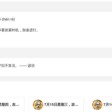
chèn rè)
事要抓紧时机，加速进行。
旧不算丑。 —— 谚语
月初三，工作愉快，平安喜乐
7月15日星期三，农历六月初二，工作愉快，平安喜乐
7月14日星