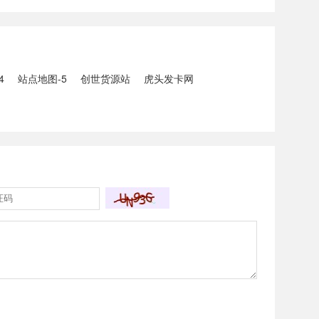
5人生还、10人
打击电信网络诈骗犯罪行动；
州中南部5县昨日出
内塔尼亚胡与特朗普讨论重启
20县降大暴雨
对伊战事可能性2、湖北宣恩
县汛情已致3......
4
站点地图-5
创世货源站
虎头发卡网