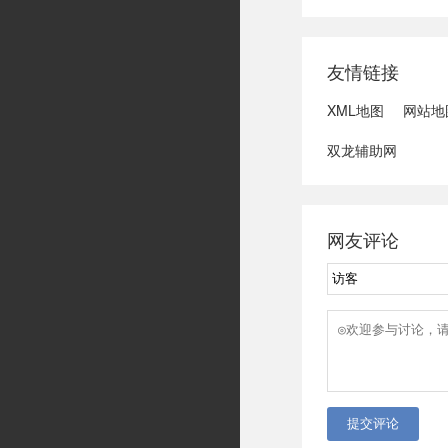
域可能发生洪水
冠脉支架接续采
达第一财季营收
友情链接
3、司法部：......
XML地图
网站地
双龙辅助网
网友评论
提交评论