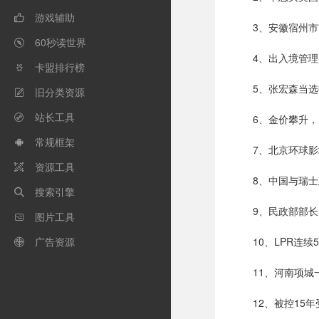
游戏辅助

3、安徽宿州
60秒读世界

4、出入境管
卡盟排行榜

5、张宏森当
旧分类资源

站长工具
6、金价攀升

常规框架

7、北京环球影
资源工具

8、中国与瑞
搜索引擎

9、民政部部
图片工具

广告资源
10、LPR连

11、河南项城
12、被控15