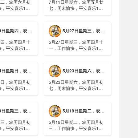
期二，农历六月初
7月11日星期六，农历五月廿
快，平安喜乐1、
七，周末愉快，平安喜乐1、
日实行紧急避险措
浙江沿海多市提升防台风应急
停课停工停产停运
响应至Ⅱ级2、广西镇龙乡仍有
西梧州万秀区：累
8000多人被困，总台记者徒步
期四，农历四月十二，工作愉快，平安喜乐
5月27日星期三，农历四月十一，工作愉快，平安喜乐
病例228例，已
近6小时抵达乡政府3、上海发
..
布海......
期四，农历四月十
5月27日星期三，农历四月十
快，平安喜乐1、
一，工作愉快，平安喜乐1、
就美对台军售和赖
山西煤矿爆炸事故教训惨痛，
，国台办回应2、刚
多地领导干部深入井下督导
拉疫情仍处于暴发
2、媒体：重庆永川一村会计
期日，农历四月初八，工作愉快，平安喜乐
5月23日星期六，农历四月初七，周末愉快，平安喜乐
传播方式为体液接
打电话叫醒乡亲后失联，遗体
被找到确认遇难......
期日，农历四月初
5月23日星期六，农历四月初
快，平安喜乐1、
七，周末愉快，平安喜乐1、
煤矿瓦斯爆炸事故
事关公租房、随迁子女教育等
遇难2、山西沁源
保障，国务院印发《关于推行
已致8人死亡，井
常住地提供基本公共服务的实
期三，农历四月初四，工作愉快，平安喜乐
5月19日星期二，农历四月初三，工作愉快，平安喜乐
全力搜救3、张国
施意见》2、珠江流域进入“龙
.
舟水”降雨......
期三，农历四月初
5月19日星期二，农历四月初
快，平安喜乐1、
三，工作愉快，平安喜乐1、
已找到，广西环江
中美阿三国警方首次开展联合