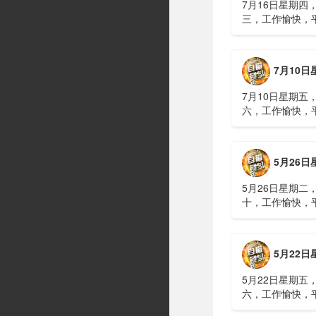
7月16日星期四
三，工作愉快，
习近平在上海考
伊朗进行了90分
伊战争或升级，
7月10日星期五，农历五
议讨论大规模进
商住楼加装......
7月10日星期五
六，工作愉快，
广西南宁六蓝水
人遇难、7人失
山体滑坡：21名
5月26日星期二，农历四
难，年龄最长者
元高标......
5月26日星期二
十，工作愉快，
明知对方间谍，
偷拍出卖大量涉
15年2、神舟二
5月22日星期五，农历四
船与空间站组合
速交会对接......
5月22日星期五
六，工作愉快，
水利部：“龙舟水