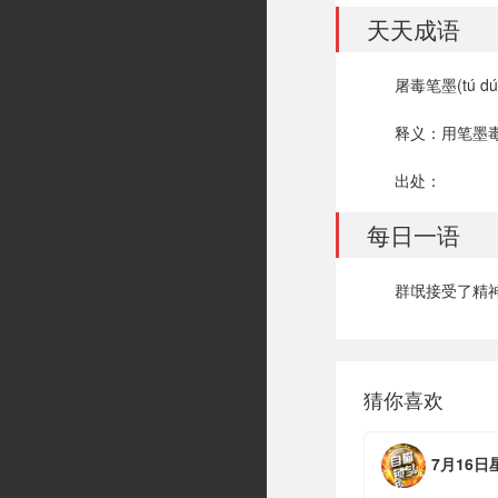
天天成语
屠毒笔墨(tú dú 
释义：用笔墨
出处：
每日一语
群氓接受了精神
猜你喜欢
7月16日星期四，农历六