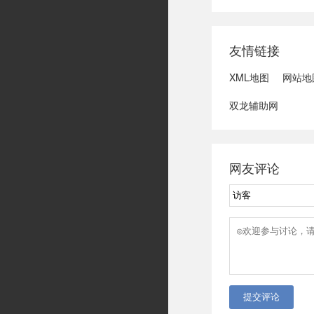
域可能发生洪水
冠脉支架接续采
达第一财季营收
友情链接
3、司法部：......
XML地图
网站地
双龙辅助网
网友评论
提交评论