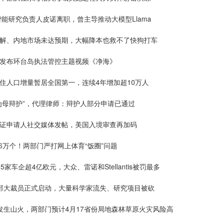
工智能研究负责人皮诺离职，曾主导推动大模型Llama
未解、内地市场未达预期，大幅降本也救不了快狗打车
局发布环台岛执法管控主题视频《净海》
住人口增量暂居全国第一，连续4年增加超10万人
为母辩护”，代理律师：辩护人部分申请已通过
签证申请人社交媒体发帖，美国入境审查再加码
.6万个！两部门严打网上体育“饭圈”问题
5家车企超4亿欧元，大众、雷诺和Stellantis被罚最多
生部大裁员正式启动，大量科学家流失、研究项目被砍
发生山火，两部门预计4月17省份局地森林草原火灾风险高