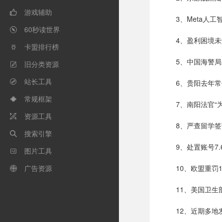
游戏辅助

3、Meta人
60秒读世界

4、盈利困境
卡盟排行榜

5、中国海警
旧分类资源

站长工具
6、贵阳去年常

常规框架

7、南阳法官“
资源工具

8、严查留学
搜索引擎

9、处置账号7
图片工具

广告资源
10、欧盟重罚1

11、美国卫
12、近期多地