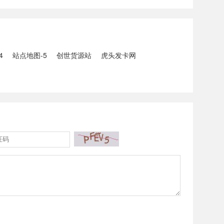
5人生还、10人
打击电信网络诈骗犯罪行动；
州中南部5县昨日出
内塔尼亚胡与特朗普讨论重启
20县降大暴雨
对伊战事可能性2、湖北宣恩
县汛情已致3......
4
站点地图-5
创世货源站
虎头发卡网