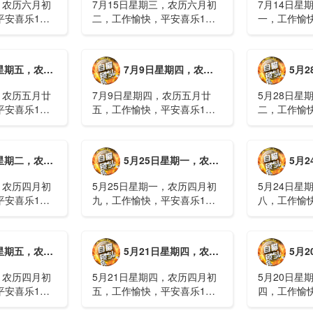
，农历六月初
7月15日星期三，农历六月初
7月14日星
平安喜乐1、
二，工作愉快，平安喜乐1、
一，工作愉
察；美军称对
回应美方航行“保护费”威胁，
沈阳全市今
钟打击2、美
伊朗议会正式提出霍尔木兹法
施，浑南区
特朗普召集会
案2、全球首款实体瘤CAR-T
停业2、广
月廿六，工作愉快，平安喜乐
7月9日星期四，农历五月廿五，工作愉快，平安喜乐
5月28日星
攻3、深圳一
细胞治疗走向临床，上海多家
计发现登革热
医院开......
治愈出院1....
，农历五月廿
7月9日星期四，农历五月廿
5月28日星
平安喜乐1、
五，工作愉快，平安喜乐1、
二，工作愉
库洪灾已致26
超强台风“巴威”可能正面登
特朗普称将
联2、甘肃陇南
陆，防汛形势严峻复杂2、国
清德“谈谈”
林场工人遇
家科技进步一等奖！同济大学
果(金)埃博
月初十，工作愉快，平安喜乐
5月25日星期一，农历四月初九，工作愉快，平安喜乐
5月24日星
近6旬3、近亿
为纳米制造铸就“精准标尺”3、
初期，主要
四川宜宾高......
触3、......
，农历四月初
5月25日星期一，农历四月初
5月24日星
平安喜乐1、
九，工作愉快，平安喜乐1、
八，工作愉
航天工程师仍
神舟二十三号载人飞船与空间
山西留神峪
密文件，获刑
站组合体完成自主快速交会对
已造成90人
十三号载人飞
接2、山洪等地质灾害风险
一煤矿爆炸
月初六，工作愉快，平安喜乐
5月21日星期四，农历四月初五，工作愉快，平安喜乐
5月20日星
体完成自主快
大，重庆永川连续暴雨已致17
下38人正在
人失联，1人......
清赶赴山.....
，农历四月初
5月21日星期四，农历四月初
5月20日星
平安喜乐1、
五，工作愉快，平安喜乐1、
四，工作愉
”期间珠江流
湖南石门强降雨致5人遇难11
失联人员均