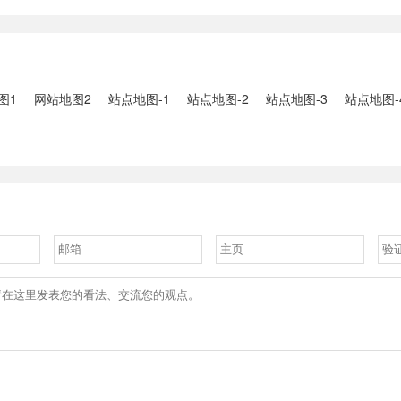
2、国家组织
人失联：全县超10万人受灾，
车辆坠河事件
购开标；英伟
水位正逐步回落2、俄罗斯总
遇难2、贵
大增超预期
统普京抵达北京；美国30年期
现特大暴雨，
国债收......
3、边境......
图1
网站地图2
站点地图-1
站点地图-2
站点地图-3
站点地图-