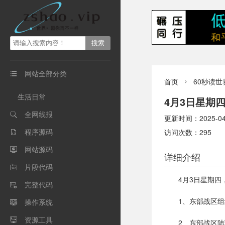
网站全部分类

首页
60秒读世

生活日常
4月3日星期
全网线报

更新时间：2025-04-0
程序源码
访问次数：295

网站源码

详细介绍
片段代码

4月3日星期
完整代码

1、东部战区
操作系统

资源工具

2、东部战区