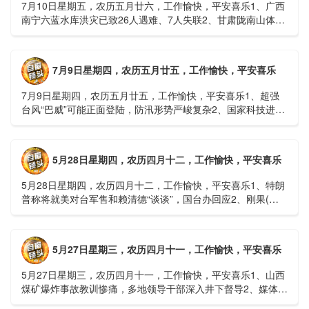
7月10日星期五，农历五月廿六，工作愉快，平安喜乐1、广西
南宁六蓝水库洪灾已致26人遇难、7人失联2、甘肃陇南山体滑
坡：21名林场工人遇难，年龄最长者近6旬3、近亿元高标......
7月9日星期四，农历五月廿五，工作愉快，平安喜乐
7月9日星期四，农历五月廿五，工作愉快，平安喜乐1、超强
台风“巴威”可能正面登陆，防汛形势严峻复杂2、国家科技进步
一等奖！同济大学为纳米制造铸就“精准标尺”3、四川宜宾
高......
5月28日星期四，农历四月十二，工作愉快，平安喜乐
5月28日星期四，农历四月十二，工作愉快，平安喜乐1、特朗
普称将就美对台军售和赖清德“谈谈”，国台办回应2、刚果(金)
埃博拉疫情仍处于暴发初期，主要传播方式为体液接触3、......
5月27日星期三，农历四月十一，工作愉快，平安喜乐
5月27日星期三，农历四月十一，工作愉快，平安喜乐1、山西
煤矿爆炸事故教训惨痛，多地领导干部深入井下督导2、媒体：
重庆永川一村会计打电话叫醒乡亲后失联，遗体被找到确认遇