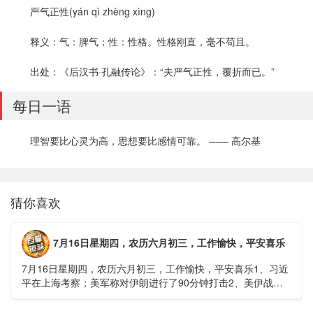
严气正性(yán qì zhèng xìng)
释义：气：脾气；性：性格。性格刚直，毫不苟且。
出处：《后汉书·孔融传论》：“夫严气正性，覆折而已。”
每日一语
理智要比心灵为高，思想要比感情可靠。 —— 高尔基
猜你喜欢
7月16日星期四，农历六月初三，工作愉快，平安喜乐
7月16日星期四，农历六月初三，工作愉快，平安喜乐1、习近
平在上海考察；美军称对伊朗进行了90分钟打击2、美伊战争
或升级，特朗普召集会议讨论大规模进攻3、深圳一商住楼加
装......