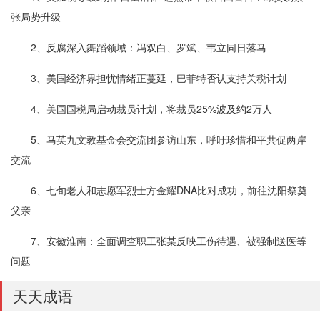
张局势升级
2、反腐深入舞蹈领域：冯双白、罗斌、韦立同日落马
3、美国经济界担忧情绪正蔓延，巴菲特否认支持关税计划
4、美国国税局启动裁员计划，将裁员25%波及约2万人
5、马英九文教基金会交流团参访山东，呼吁珍惜和平共促两岸
交流
6、七旬老人和志愿军烈士方金耀DNA比对成功，前往沈阳祭奠
父亲
7、安徽淮南：全面调查职工张某反映工伤待遇、被强制送医等
问题
天天成语