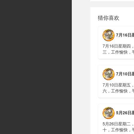
猜你喜欢
7月16日星期四，农历六
7月16日星期四
三，工作愉快，
习近平在上海考
伊朗进行了90分
伊战争或升级，
7月10日星期五，农历五
议讨论大规模进
商住楼加装......
7月10日星期五
六，工作愉快，
广西南宁六蓝水
人遇难、7人失
山体滑坡：21名
5月26日星期二，农历四
难，年龄最长者
元高标......
5月26日星期二
十，工作愉快，