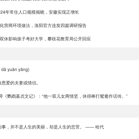
024年常住人口规模揭晓，安徽实现正增长
优化营商环境做法，洛阳官方连发四篇调研报告
中双休影响孩子考好大学，攀枝花教育局公开回应
ǎ yuān yāng)
散恩爱的夫妻或情侣。
舜《鹦鹉墓贞文记》：“他一双儿女两情坚，休得棒打鸳鸯作话传。”
的事，并不是人生的美丽，却是人生的悲苦。 —— 哈代