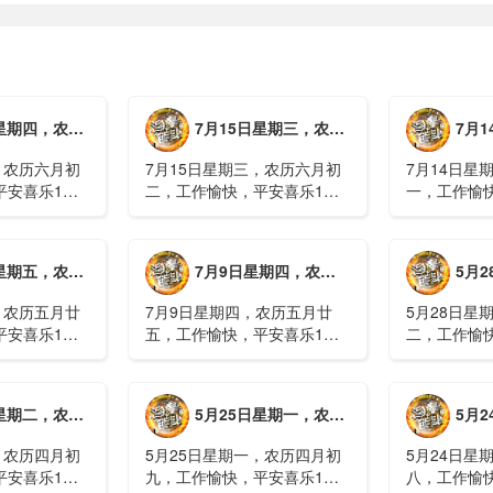
月初三，工作愉快，平安喜乐
7月15日星期三，农历六月初二，工作愉快，平安喜乐
7月14日星
，农历六月初
7月15日星期三，农历六月初
7月14日星
平安喜乐1、
二，工作愉快，平安喜乐1、
一，工作愉
察；美军称对
回应美方航行“保护费”威胁，
沈阳全市今
钟打击2、美
伊朗议会正式提出霍尔木兹法
施，浑南区
特朗普召集会
案2、全球首款实体瘤CAR-T
停业2、广
月廿六，工作愉快，平安喜乐
7月9日星期四，农历五月廿五，工作愉快，平安喜乐
5月28日星
攻3、深圳一
细胞治疗走向临床，上海多家
计发现登革热
医院开......
治愈出院1....
，农历五月廿
7月9日星期四，农历五月廿
5月28日星
平安喜乐1、
五，工作愉快，平安喜乐1、
二，工作愉
库洪灾已致26
超强台风“巴威”可能正面登
特朗普称将
联2、甘肃陇南
陆，防汛形势严峻复杂2、国
清德“谈谈”
林场工人遇
家科技进步一等奖！同济大学
果(金)埃博
月初十，工作愉快，平安喜乐
5月25日星期一，农历四月初九，工作愉快，平安喜乐
5月24日星
近6旬3、近亿
为纳米制造铸就“精准标尺”3、
初期，主要
四川宜宾高......
触3、......
，农历四月初
5月25日星期一，农历四月初
5月24日星
平安喜乐1、
九，工作愉快，平安喜乐1、
八，工作愉