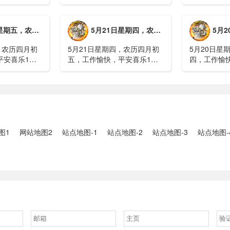
航天工程师仍
神舟二十三号载人飞船与空间
山西留神峪
密文件，获刑
站组合体完成自主快速交会对
已造成90人
十三号载人飞
接2、山洪等地质灾害风险
一煤矿爆炸
月初六，工作愉快，平安喜乐
5月21日星期四，农历四月初五，工作愉快，平安喜乐
5月20日星
体完成自主快
大，重庆永川连续暴雨已致17
下38人正在
人失联，1人......
清赶赴山.....
，农历四月初
5月21日星期四，农历四月初
5月20日星
平安喜乐1、
五，工作愉快，平安喜乐1、
四，工作愉
”期间珠江流
湖南石门强降雨致5人遇难11
失联人员均
2、国家组织
人失联：全县超10万人受灾，
车辆坠河事件
购开标；英伟
水位正逐步回落2、俄罗斯总
遇难2、贵
大增超预期
统普京抵达北京；美国30年期
现特大暴雨，
国债收......
3、边境......
图1
网站地图2
站点地图-1
站点地图-2
站点地图-3
站点地图-