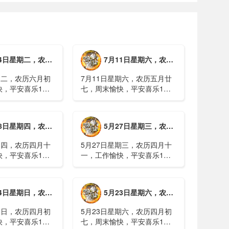
期二，农历六月初一，工作愉快，平安喜乐
7月11日星期六，农历五月廿七，周末愉快，平安喜乐
期二，农历六月初
7月11日星期六，农历五月廿
快，平安喜乐1、
七，周末愉快，平安喜乐1、
日实行紧急避险措
浙江沿海多市提升防台风应急
停课停工停产停运
响应至Ⅱ级2、广西镇龙乡仍有
西梧州万秀区：累
8000多人被困，总台记者徒步
期四，农历四月十二，工作愉快，平安喜乐
5月27日星期三，农历四月十一，工作愉快，平安喜乐
病例228例，已
近6小时抵达乡政府3、上海发
..
布海......
期四，农历四月十
5月27日星期三，农历四月十
快，平安喜乐1、
一，工作愉快，平安喜乐1、
就美对台军售和赖
山西煤矿爆炸事故教训惨痛，
，国台办回应2、刚
多地领导干部深入井下督导
拉疫情仍处于暴发
2、媒体：重庆永川一村会计
期日，农历四月初八，工作愉快，平安喜乐
5月23日星期六，农历四月初七，周末愉快，平安喜乐
传播方式为体液接
打电话叫醒乡亲后失联，遗体
被找到确认遇难......
期日，农历四月初
5月23日星期六，农历四月初
快，平安喜乐1、
七，周末愉快，平安喜乐1、