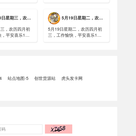
煤矿瓦斯爆炸事故
事关公租房、随迁子女教育等
遇难2、山西沁源
保障，国务院印发《关于推行
已致8人死亡，井
常住地提供基本公共服务的实
期三，农历四月初四，工作愉快，平安喜乐
5月19日星期二，农历四月初三，工作愉快，平安喜乐
全力搜救3、张国
施意见》2、珠江流域进入“龙
.
舟水”降雨......
期三，农历四月初
5月19日星期二，农历四月初
快，平安喜乐1、
三，工作愉快，平安喜乐1、
已找到，广西环江
中美阿三国警方首次开展联合
5人生还、10人
打击电信网络诈骗犯罪行动；
州中南部5县昨日出
内塔尼亚胡与特朗普讨论重启
20县降大暴雨
对伊战事可能性2、湖北宣恩
县汛情已致3......
4
站点地图-5
创世货源站
虎头发卡网