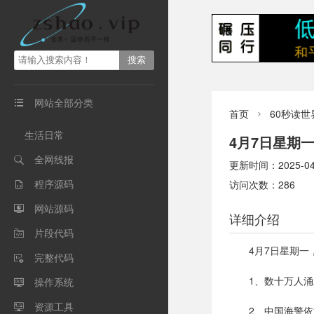
网站全部分类

首页
60秒读世

生活日常
4月7日星期
全网线报

更新时间：2025-04-0
程序源码
访问次数：286

网站源码

详细介绍
片段代码

4月7日星期
完整代码

1、数十万人
操作系统

资源工具

2、中国海警