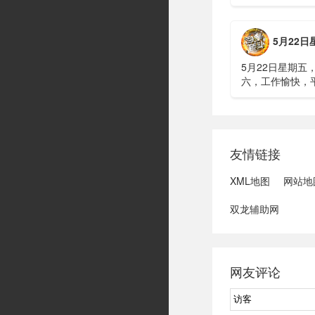
明知对方间谍，
偷拍出卖大量涉
15年2、神舟二
5月22日星期五，农历四
船与空间站组合
速交会对接......
5月22日星期五
六，工作愉快，
水利部：“龙舟水
域可能发生洪水
冠脉支架接续采
达第一财季营收
友情链接
3、司法部：......
XML地图
网站地
双龙辅助网
网友评论