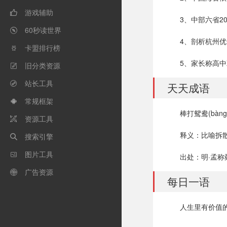
游戏辅助

3、中部六省2
60秒读世界

4、剖析杭州
卡盟排行榜

5、家长称高
旧分类资源

站长工具

天天成语
常规框架

棒打鸳鸯(bàng d
资源工具

释义：比喻拆
搜索引擎

图片工具

出处：明·孟称
广告资源

每日一语
人生里有价值