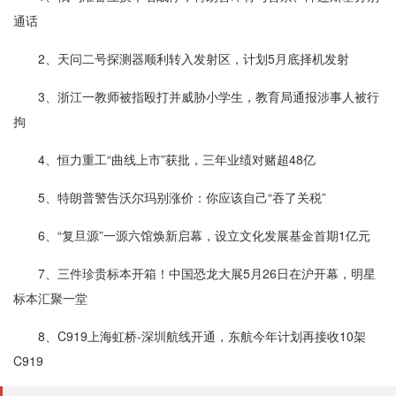
通话
2、天问二号探测器顺利转入发射区，计划5月底择机发射
3、浙江一教师被指殴打并威胁小学生，教育局通报涉事人被行
拘
4、恒力重工“曲线上市”获批，三年业绩对赌超48亿
5、特朗普警告沃尔玛别涨价：你应该自己“吞了关税”
6、“复旦源”一源六馆焕新启幕，设立文化发展基金首期1亿元
7、三件珍贵标本开箱！中国恐龙大展5月26日在沪开幕，明星
标本汇聚一堂
8、C919上海虹桥-深圳航线开通，东航今年计划再接收10架
C919