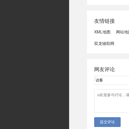
域可能发生洪水
冠脉支架接续采
达第一财季营收
友情链接
3、司法部：......
XML地图
网站地
双龙辅助网
网友评论
提交评论