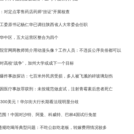
：对定点零售药店药师“挂证”开展核查
党工委原书记杨仁华已调往陕西省人大常委会任职
撤华中区，五大运营区整合为四个
学院官网两教师简介用动漫头像？工作人员：不违反公序良俗都可以
对高校“战争”，加州大学或成下一个目标
厂爆炸事故探访：七百米外民房受损，多人被飞溅的碎玻璃划伤
生因医疗事故罪获刑：未按规范做皮试，注射青霉素后患者死亡
3300美元！华尔街大行长期看法现明显分歧
大范围！中国对沙特、阿曼、科威特、巴林4国试行免签
报违规吃喝等典型问题：不吃公款吃老板，转嫁费用情况较多