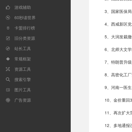
游戏辅助

3、国家医保局
60秒读世界

4、西咸新区
卡盟排行榜

5、大润发裁
旧分类资源

站长工具
6、北师大文

常规框架

7、特朗普升级
资源工具

8、高密化工
搜索引擎

9、河南一医
图片工具

广告资源
10、金价重回

11、再次扩
12、多地通