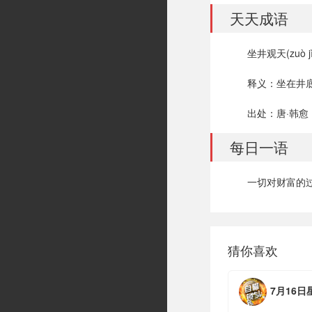
天天成语
坐井观天(zuò jǐn
释义：坐在井
出处：唐·韩愈
每日一语
一切对财富的
猜你喜欢
7月16日星期四，农历六