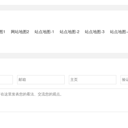
2、国家组织
人失联：全县超10万人受灾，
车辆坠河事件
购开标；英伟
水位正逐步回落2、俄罗斯总
遇难2、贵
大增超预期
统普京抵达北京；美国30年期
现特大暴雨，
国债收......
3、边境......
图1
网站地图2
站点地图-1
站点地图-2
站点地图-3
站点地图-