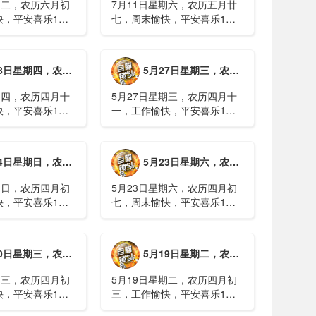
期二，农历六月初
7月11日星期六，农历五月廿
快，平安喜乐1、
七，周末愉快，平安喜乐1、
日实行紧急避险措
浙江沿海多市提升防台风应急
停课停工停产停运
响应至Ⅱ级2、广西镇龙乡仍有
西梧州万秀区：累
8000多人被困，总台记者徒步
期四，农历四月十二，工作愉快，平安喜乐
5月27日星期三，农历四月十一，工作愉快，平安喜乐
病例228例，已
近6小时抵达乡政府3、上海发
..
布海......
期四，农历四月十
5月27日星期三，农历四月十
快，平安喜乐1、
一，工作愉快，平安喜乐1、
就美对台军售和赖
山西煤矿爆炸事故教训惨痛，
，国台办回应2、刚
多地领导干部深入井下督导
拉疫情仍处于暴发
2、媒体：重庆永川一村会计
期日，农历四月初八，工作愉快，平安喜乐
5月23日星期六，农历四月初七，周末愉快，平安喜乐
传播方式为体液接
打电话叫醒乡亲后失联，遗体
被找到确认遇难......
期日，农历四月初
5月23日星期六，农历四月初
快，平安喜乐1、
七，周末愉快，平安喜乐1、
煤矿瓦斯爆炸事故
事关公租房、随迁子女教育等
遇难2、山西沁源
保障，国务院印发《关于推行
已致8人死亡，井
常住地提供基本公共服务的实
期三，农历四月初四，工作愉快，平安喜乐
5月19日星期二，农历四月初三，工作愉快，平安喜乐
全力搜救3、张国
施意见》2、珠江流域进入“龙
.
舟水”降雨......
期三，农历四月初
5月19日星期二，农历四月初
快，平安喜乐1、
三，工作愉快，平安喜乐1、
已找到，广西环江
中美阿三国警方首次开展联合