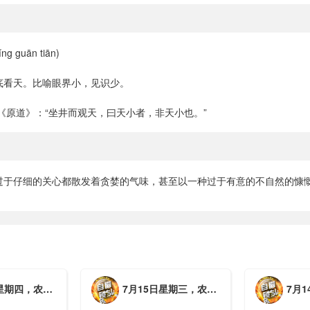
g guān tiān)
底看天。比喻眼界小，见识少。
《原道》：“坐井而观天，曰天小者，非天小也。”
过于仔细的关心都散发着贪婪的气味，甚至以一种过于有意的不自然的慷慨
月初三，工作愉快，平安喜乐
7月15日星期三，农历六月初二，工作愉快，平安喜乐
7月14日星