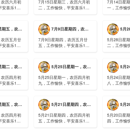
，农历六月初
7月15日星期三，农历六月初
7月14日星
平安喜乐1、
二，工作愉快，平安喜乐1、
一，工作愉
察；美军称对
回应美方航行“保护费”威胁，
沈阳全市今
钟打击2、美
伊朗议会正式提出霍尔木兹法
施，浑南区
特朗普召集会
案2、全球首款实体瘤CAR-T
停业2、广
月廿六，工作愉快，平安喜乐
7月9日星期四，农历五月廿五，工作愉快，平安喜乐
5月28日星
攻3、深圳一
细胞治疗走向临床，上海多家
计发现登革热
医院开......
治愈出院1....
，农历五月廿
7月9日星期四，农历五月廿
5月28日星
平安喜乐1、
五，工作愉快，平安喜乐1、
二，工作愉
库洪灾已致26
超强台风“巴威”可能正面登
特朗普称将
联2、甘肃陇南
陆，防汛形势严峻复杂2、国
清德“谈谈”
林场工人遇
家科技进步一等奖！同济大学
果(金)埃博
月初十，工作愉快，平安喜乐
5月25日星期一，农历四月初九，工作愉快，平安喜乐
5月24日星
近6旬3、近亿
为纳米制造铸就“精准标尺”3、
初期，主要
四川宜宾高......
触3、......
，农历四月初
5月25日星期一，农历四月初
5月24日星
平安喜乐1、
九，工作愉快，平安喜乐1、
八，工作愉
航天工程师仍
神舟二十三号载人飞船与空间
山西留神峪
密文件，获刑
站组合体完成自主快速交会对
已造成90人
十三号载人飞
接2、山洪等地质灾害风险
一煤矿爆炸
月初六，工作愉快，平安喜乐
5月21日星期四，农历四月初五，工作愉快，平安喜乐
5月20日星
体完成自主快
大，重庆永川连续暴雨已致17
下38人正在
人失联，1人......
清赶赴山.....
，农历四月初
5月21日星期四，农历四月初
5月20日星
平安喜乐1、
五，工作愉快，平安喜乐1、
四，工作愉
”期间珠江流
湖南石门强降雨致5人遇难11
失联人员均