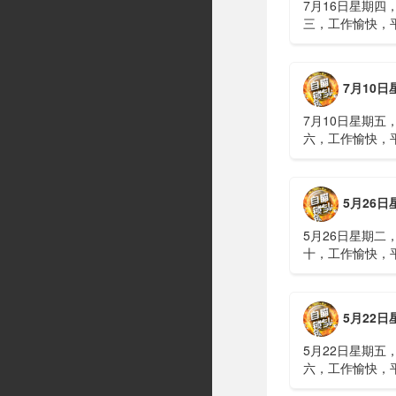
7月16日星期四
三，工作愉快，
习近平在上海考
伊朗进行了90分
伊战争或升级，
7月10日星期五，农历五
议讨论大规模进
商住楼加装......
7月10日星期五
六，工作愉快，
广西南宁六蓝水
人遇难、7人失
山体滑坡：21名
5月26日星期二，农历四
难，年龄最长者
元高标......
5月26日星期二
十，工作愉快，
明知对方间谍，
偷拍出卖大量涉
15年2、神舟二
5月22日星期五，农历四
船与空间站组合
速交会对接......
5月22日星期五
六，工作愉快，
水利部：“龙舟水