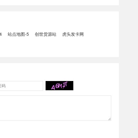
5人生还、10人
打击电信网络诈骗犯罪行动；
州中南部5县昨日出
内塔尼亚胡与特朗普讨论重启
20县降大暴雨
对伊战事可能性2、湖北宣恩
县汛情已致3......
4
站点地图-5
创世货源站
虎头发卡网