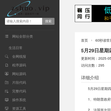
网站全部分类

首页
60秒读世

生活日常
5月29日星
全网线报

更新时间：2025-05-2
程序源码
访问次数：295

网站源码

详细介绍
片段代码

5月29日星期
完整代码

1、特朗普政
操作系统

资源工具

2、法国首次回