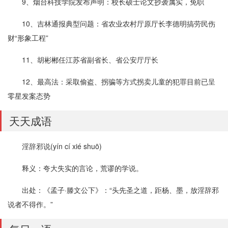
9、烟台科技学院发布声明：校长硕士论文抄袭属实，免职
10、吉林通报典型问题：省农业农村厅原厅长李德明搞劳民伤
财“形象工程”
11、胡彬郴任江苏省副省长、省公安厅厅长
12、最高法：采取偷盗、拐骗等方式拐卖儿童的犯罪目前已呈
零星发案态势
天天成语
淫辞邪说(yín cí xié shuō)
释义：夸大失实的言论，荒谬的学说。
出处：《孟子·滕文公下》：“头先圣之道，距杨、墨，放淫辞邪
说者不得作。”