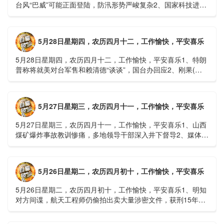
台风“巴威”可能正面登陆，防汛形势严峻复杂2、国家科技进步
一等奖！同济大学为纳米制造铸就“精准标尺”3、四川宜宾
高......
5月28日星期四，农历四月十二，工作愉快，平安喜乐
5月28日星期四，农历四月十二，工作愉快，平安喜乐1、特朗
普称将就美对台军售和赖清德“谈谈”，国台办回应2、刚果(金)
埃博拉疫情仍处于暴发初期，主要传播方式为体液接触3、......
5月27日星期三，农历四月十一，工作愉快，平安喜乐
5月27日星期三，农历四月十一，工作愉快，平安喜乐1、山西
煤矿爆炸事故教训惨痛，多地领导干部深入井下督导2、媒体：
重庆永川一村会计打电话叫醒乡亲后失联，遗体被找到确认遇
难......
5月26日星期二，农历四月初十，工作愉快，平安喜乐
5月26日星期二，农历四月初十，工作愉快，平安喜乐1、明知
对方间谍，航天工程师仍偷拍出卖大量涉密文件，获刑15年
2、神舟二十三号载人飞船与空间站组合体完成自主快速交会对
接......