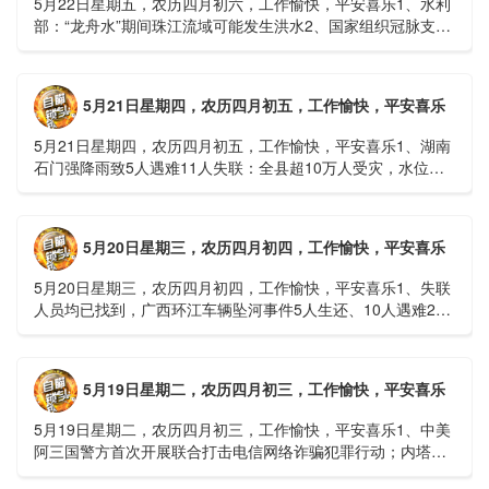
5月22日星期五，农历四月初六，工作愉快，平安喜乐1、水利
部：“龙舟水”期间珠江流域可能发生洪水2、国家组织冠脉支架
接续采购开标；英伟达第一财季营收大增超预期3、司法
部：......
5月21日星期四，农历四月初五，工作愉快，平安喜乐
5月21日星期四，农历四月初五，工作愉快，平安喜乐1、湖南
石门强降雨致5人遇难11人失联：全县超10万人受灾，水位正
逐步回落2、俄罗斯总统普京抵达北京；美国30年期国债收......
5月20日星期三，农历四月初四，工作愉快，平安喜乐
5月20日星期三，农历四月初四，工作愉快，平安喜乐1、失联
人员均已找到，广西环江车辆坠河事件5人生还、10人遇难2、
贵州中南部5县昨日出现特大暴雨，20县降大暴雨3、边境......
5月19日星期二，农历四月初三，工作愉快，平安喜乐
5月19日星期二，农历四月初三，工作愉快，平安喜乐1、中美
阿三国警方首次开展联合打击电信网络诈骗犯罪行动；内塔尼
亚胡与特朗普讨论重启对伊战事可能性2、湖北宣恩县汛情已致