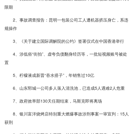
限期
2、事故调查报告：昆明一包装公司工人遭机器挤压身亡，系违
规操作
3、《关于建立国际调解院的公约》签署仪式在中国香港举行
4、涉低俗“街拍”、虚夸负债翻身经历等，一批短视频账号被处
置
5、柠檬液成新晋“吞水搭子”，年销售过10亿
6、山东郓城一公司多人落入清洗池，已造成5人遇难2人危重
7、政府效率部130天任期结束，马斯克即将离场
8、银川富洋烧烤店特别重大燃爆事故涉刑事案一审宣判：15人
获刑