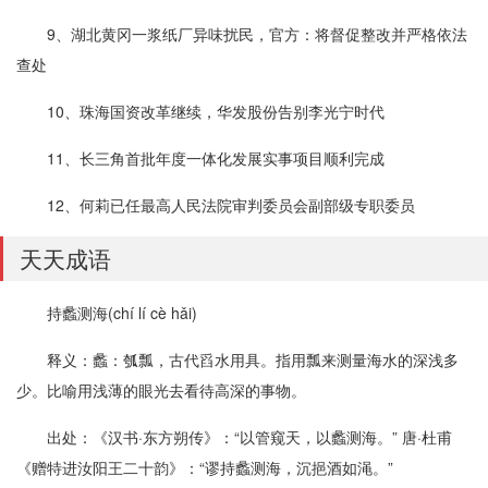
9、湖北黄冈一浆纸厂异味扰民，官方：将督促整改并严格依法
查处
10、珠海国资改革继续，华发股份告别李光宁时代
11、长三角首批年度一体化发展实事项目顺利完成
12、何莉已任最高人民法院审判委员会副部级专职委员
天天成语
持蠡测海(chí lí cè hǎi)
释义：蠡：瓠瓢，古代舀水用具。指用瓢来测量海水的深浅多
少。比喻用浅薄的眼光去看待高深的事物。
出处：《汉书·东方朔传》：“以管窥天，以蠡测海。” 唐·杜甫
《赠特进汝阳王二十韵》：“谬持蠡测海，沉挹酒如渑。”