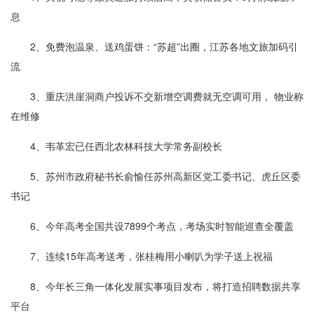
息
2、免费泡温泉、送鸡蛋饼：“苏超”出圈，江苏各地文旅加码引
流
3、重庆洪崖洞商户投诉不交新增空调费就无空调可用， 物业称
在维修
4、韦革宏已任西北农林科技大学常务副校长
5、苏州市政府秘书长俞愉任苏州高新区党工委书记、虎丘区委
书记
6、今年高考全国共设7899个考点，考场实时智能巡查全覆盖
7、连续15年高考送考，张桂梅用小喇叭为学子送上祝福
8、今年长三角一体化发展实事项目发布，将打造招聘数据共享
平台