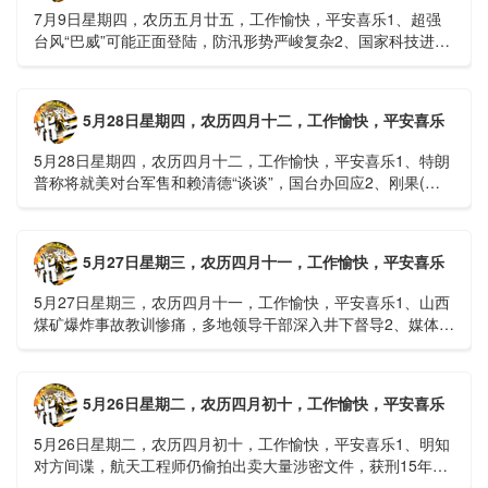
7月9日星期四，农历五月廿五，工作愉快，平安喜乐1、超强
台风“巴威”可能正面登陆，防汛形势严峻复杂2、国家科技进步
一等奖！同济大学为纳米制造铸就“精准标尺”3、四川宜宾
高......
5月28日星期四，农历四月十二，工作愉快，平安喜乐
5月28日星期四，农历四月十二，工作愉快，平安喜乐1、特朗
普称将就美对台军售和赖清德“谈谈”，国台办回应2、刚果(金)
埃博拉疫情仍处于暴发初期，主要传播方式为体液接触3、......
5月27日星期三，农历四月十一，工作愉快，平安喜乐
5月27日星期三，农历四月十一，工作愉快，平安喜乐1、山西
煤矿爆炸事故教训惨痛，多地领导干部深入井下督导2、媒体：
重庆永川一村会计打电话叫醒乡亲后失联，遗体被找到确认遇
难......
5月26日星期二，农历四月初十，工作愉快，平安喜乐
5月26日星期二，农历四月初十，工作愉快，平安喜乐1、明知
对方间谍，航天工程师仍偷拍出卖大量涉密文件，获刑15年
2、神舟二十三号载人飞船与空间站组合体完成自主快速交会对