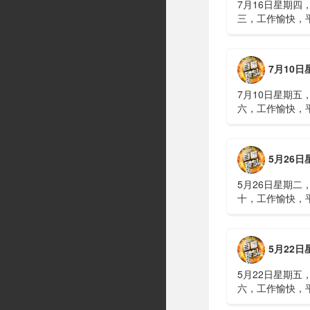
7月16日星期四
三，工作愉快，
习近平在上海考
伊朗进行了90分
伊战争或升级，
7月10日星期五，农历五
议讨论大规模进
商住楼加装......
7月10日星期五
六，工作愉快，
广西南宁六蓝水
人遇难、7人失
山体滑坡：21名
5月26日星期二，农历四
难，年龄最长者
元高标......
5月26日星期二
十，工作愉快，
明知对方间谍，
偷拍出卖大量涉
15年2、神舟二
5月22日星期五，农历四
船与空间站组合
速交会对接......
5月22日星期五
六，工作愉快，
水利部：“龙舟水