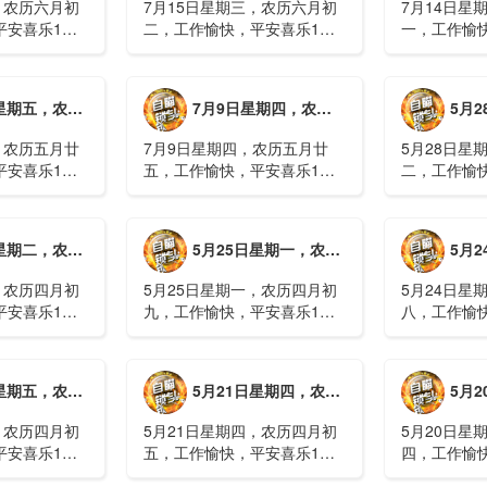
，农历六月初
7月15日星期三，农历六月初
7月14日星
平安喜乐1、
二，工作愉快，平安喜乐1、
一，工作愉
察；美军称对
回应美方航行“保护费”威胁，
沈阳全市今
钟打击2、美
伊朗议会正式提出霍尔木兹法
施，浑南区
特朗普召集会
案2、全球首款实体瘤CAR-T
停业2、广
月廿六，工作愉快，平安喜乐
7月9日星期四，农历五月廿五，工作愉快，平安喜乐
5月28日星
攻3、深圳一
细胞治疗走向临床，上海多家
计发现登革热
医院开......
治愈出院1....
，农历五月廿
7月9日星期四，农历五月廿
5月28日星
平安喜乐1、
五，工作愉快，平安喜乐1、
二，工作愉
库洪灾已致26
超强台风“巴威”可能正面登
特朗普称将
联2、甘肃陇南
陆，防汛形势严峻复杂2、国
清德“谈谈”
林场工人遇
家科技进步一等奖！同济大学
果(金)埃博
月初十，工作愉快，平安喜乐
5月25日星期一，农历四月初九，工作愉快，平安喜乐
5月24日星
近6旬3、近亿
为纳米制造铸就“精准标尺”3、
初期，主要
四川宜宾高......
触3、......
，农历四月初
5月25日星期一，农历四月初
5月24日星
平安喜乐1、
九，工作愉快，平安喜乐1、
八，工作愉
航天工程师仍
神舟二十三号载人飞船与空间
山西留神峪
密文件，获刑
站组合体完成自主快速交会对
已造成90人
十三号载人飞
接2、山洪等地质灾害风险
一煤矿爆炸
月初六，工作愉快，平安喜乐
5月21日星期四，农历四月初五，工作愉快，平安喜乐
5月20日星
体完成自主快
大，重庆永川连续暴雨已致17
下38人正在
人失联，1人......
清赶赴山.....
，农历四月初
5月21日星期四，农历四月初
5月20日星
平安喜乐1、
五，工作愉快，平安喜乐1、
四，工作愉
”期间珠江流
湖南石门强降雨致5人遇难11
失联人员均