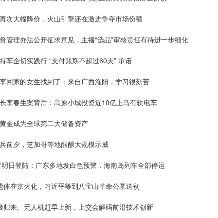
型再次大幅降价，火山引擎还在激进争夺市场份额
监督管理办法公开征求意见，主播“选品”审核责任有待进一步细化
持车企切实践行 “支付账期不超过60天” 承诺
行李回家的女生找到了：来自广西灌阳，学习很刻苦
市长李春生案背后：高原小城投资近10亿上马有轨电车
！黄金成为全球第二大储备资产
阅兵前夕，芝加哥等地酝酿大规模示威
蝶”明日登陆：广东多地发白色预警，海南岛列车全部停运
志遗体在京火化，习近平等到八宝山革命公墓送别
南极归来、无人机赶早上新，上交会解码前沿技术创新