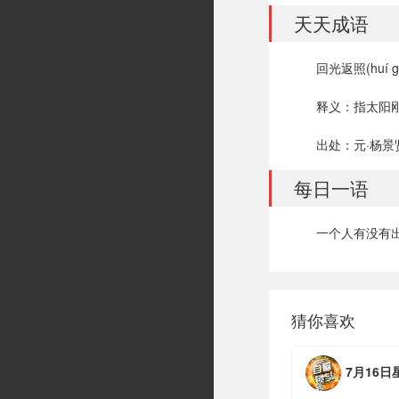
天天成语
回光返照(huí gu
释义：指太阳
出处：元·杨景
每日一语
一个人有没有
猜你喜欢
7月16日星期四，农历六