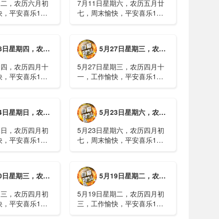
期二，农历六月初
7月11日星期六，农历五月廿
快，平安喜乐1、
七，周末愉快，平安喜乐1、
日实行紧急避险措
浙江沿海多市提升防台风应急
停课停工停产停运
响应至Ⅱ级2、广西镇龙乡仍有
西梧州万秀区：累
8000多人被困，总台记者徒步
期四，农历四月十二，工作愉快，平安喜乐
5月27日星期三，农历四月十一，工作愉快，平安喜乐
病例228例，已
近6小时抵达乡政府3、上海发
..
布海......
期四，农历四月十
5月27日星期三，农历四月十
快，平安喜乐1、
一，工作愉快，平安喜乐1、
就美对台军售和赖
山西煤矿爆炸事故教训惨痛，
，国台办回应2、刚
多地领导干部深入井下督导
拉疫情仍处于暴发
2、媒体：重庆永川一村会计
期日，农历四月初八，工作愉快，平安喜乐
5月23日星期六，农历四月初七，周末愉快，平安喜乐
传播方式为体液接
打电话叫醒乡亲后失联，遗体
被找到确认遇难......
期日，农历四月初
5月23日星期六，农历四月初
快，平安喜乐1、
七，周末愉快，平安喜乐1、
煤矿瓦斯爆炸事故
事关公租房、随迁子女教育等
遇难2、山西沁源
保障，国务院印发《关于推行
已致8人死亡，井
常住地提供基本公共服务的实
期三，农历四月初四，工作愉快，平安喜乐
5月19日星期二，农历四月初三，工作愉快，平安喜乐
全力搜救3、张国
施意见》2、珠江流域进入“龙
.
舟水”降雨......
期三，农历四月初
5月19日星期二，农历四月初
快，平安喜乐1、
三，工作愉快，平安喜乐1、
已找到，广西环江
中美阿三国警方首次开展联合