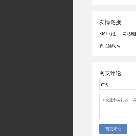
域可能发生洪水
冠脉支架接续采
达第一财季营收
友情链接
3、司法部：......
XML地图
网站地
双龙辅助网
网友评论
提交评论