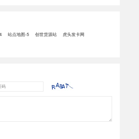
5人生还、10人
打击电信网络诈骗犯罪行动；
州中南部5县昨日出
内塔尼亚胡与特朗普讨论重启
20县降大暴雨
对伊战事可能性2、湖北宣恩
县汛情已致3......
4
站点地图-5
创世货源站
虎头发卡网