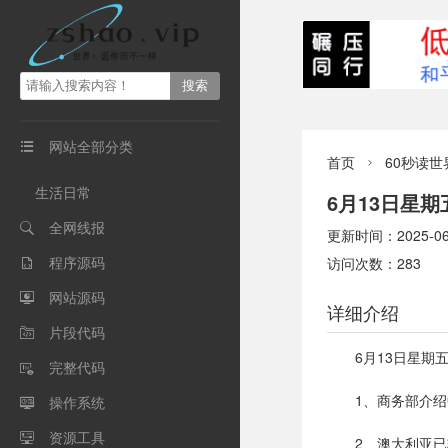
网站全部分类

首页
60秒读世

生活日常
6月13日星
全网线报

更新时间：2025-06-1
程序源码
访问次数：283

网站源码

详细介绍
片段代码

6月13日星期
完整代码

1、商务部介
操作系统

资源工具

2、澳大利亚