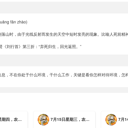
āng fǎn zhào)
刚落山时，由于光线反射而发生的天空中短时发亮的现象。比喻人死前精
贤《刘行首》第三折：“弃死归生，回光返照。”
出息，不在你处于什么环境，干什么工作，关键是看你怎样对待环境，怎样
月初三，工作愉快，平安喜乐
7月15日星期三，农历六月初二，工作愉快，平安喜乐
7月14日星