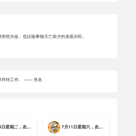
神突然兴奋。也比喻事物灭亡前夕的表面兴旺。
对待工作。 —— 佚名
期二，农历六月初一，工作愉快，平安喜乐
7月11日星期六，农历五月廿七，周末愉快，平安喜乐