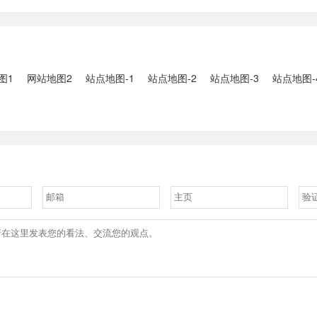
2、国家组织
人失联：全县超10万人受灾，
车辆坠河事件
购开标；英伟
水位正逐步回落2、俄罗斯总
遇难2、贵
大增超预期
统普京抵达北京；美国30年期
现特大暴雨，
国债收......
3、边境......
图1
网站地图2
站点地图-1
站点地图-2
站点地图-3
站点地图-