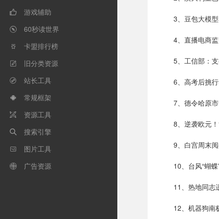
游戏辅助

3、豆包大模
60秒读世界

4、直播电商
卡盟排行榜

5、工信部：支
旧分类资源

站长工具
6、高考后挑

常规框架

7、德令哈原
资源工具

8、逆袭欧元
搜索引擎

9、白宫周末
图片工具

广告资源
10、台风“蝴

11、热地同
12、机器狗