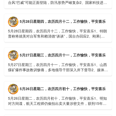
台风“巴威”可能正面登陆，防汛形势严峻复杂2、国家科技进步
一等奖！同济大学为纳米制造铸就“精准标尺”3、四川宜宾
高......
5月28日星期四，农历四月十二，工作愉快，平安喜乐
5月28日星期四，农历四月十二，工作愉快，平安喜乐1、特朗
普称将就美对台军售和赖清德“谈谈”，国台办回应2、刚果(金)
埃博拉疫情仍处于暴发初期，主要传播方式为体液接触3、......
5月27日星期三，农历四月十一，工作愉快，平安喜乐
5月27日星期三，农历四月十一，工作愉快，平安喜乐1、山西
煤矿爆炸事故教训惨痛，多地领导干部深入井下督导2、媒体：
重庆永川一村会计打电话叫醒乡亲后失联，遗体被找到确认遇
难......
5月26日星期二，农历四月初十，工作愉快，平安喜乐
5月26日星期二，农历四月初十，工作愉快，平安喜乐1、明知
对方间谍，航天工程师仍偷拍出卖大量涉密文件，获刑15年
2、神舟二十三号载人飞船与空间站组合体完成自主快速交会对
接......