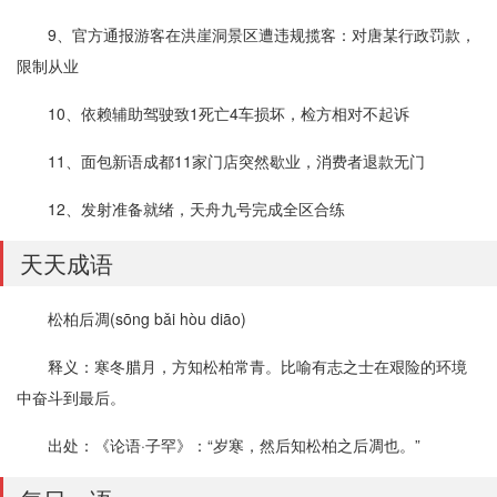
9、官方通报游客在洪崖洞景区遭违规揽客：对唐某行政罚款，
限制从业
10、依赖辅助驾驶致1死亡4车损坏，检方相对不起诉
11、面包新语成都11家门店突然歇业，消费者退款无门
12、发射准备就绪，天舟九号完成全区合练
天天成语
松柏后凋(sōng bǎi hòu diāo)
释义：寒冬腊月，方知松柏常青。比喻有志之士在艰险的环境
中奋斗到最后。
出处：《论语·子罕》：“岁寒，然后知松柏之后凋也。”