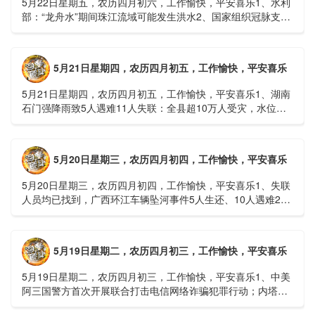
5月22日星期五，农历四月初六，工作愉快，平安喜乐1、水利
部：“龙舟水”期间珠江流域可能发生洪水2、国家组织冠脉支架
接续采购开标；英伟达第一财季营收大增超预期3、司法
部：......
5月21日星期四，农历四月初五，工作愉快，平安喜乐
5月21日星期四，农历四月初五，工作愉快，平安喜乐1、湖南
石门强降雨致5人遇难11人失联：全县超10万人受灾，水位正
逐步回落2、俄罗斯总统普京抵达北京；美国30年期国债收......
5月20日星期三，农历四月初四，工作愉快，平安喜乐
5月20日星期三，农历四月初四，工作愉快，平安喜乐1、失联
人员均已找到，广西环江车辆坠河事件5人生还、10人遇难2、
贵州中南部5县昨日出现特大暴雨，20县降大暴雨3、边境......
5月19日星期二，农历四月初三，工作愉快，平安喜乐
5月19日星期二，农历四月初三，工作愉快，平安喜乐1、中美
阿三国警方首次开展联合打击电信网络诈骗犯罪行动；内塔尼
亚胡与特朗普讨论重启对伊战事可能性2、湖北宣恩县汛情已致