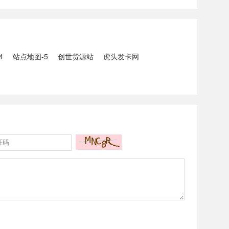
5人生还、10人
打击电信网络诈骗犯罪行动；
州中南部5县昨日出
内塔尼亚胡与特朗普讨论重启
20县降大暴雨
对伊战事可能性2、湖北宣恩
县汛情已致3......
4
站点地图-5
创世货源站
虎头发卡网