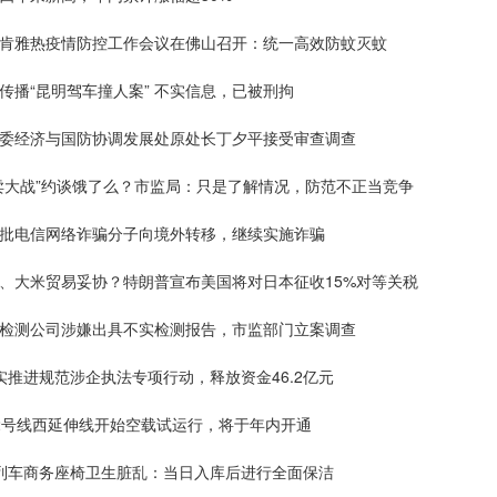
孔肯雅热疫情防控工作会议在佛山召开：统一高效防蚊灭蚊
传播“昆明驾车撞人案” 不实信息，已被刑拘
改委经济与国防协调发展处原处长丁夕平接受审查调查
外卖大战”约谈饿了么？市监局：只是了解情况，防范不正当竞争
大批电信网络诈骗分子向境外转移，继续实施诈骗
车、大米贸易妥协？特朗普宣布美国将对日本征收15%对等关税
醛检测公司涉嫌出具不实检测报告，市监部门立案调查
实推进规范涉企执法专项行动，释放资金46.2亿元
铁2号线西延伸线开始空载试运行，将于年内开通
报列车商务座椅卫生脏乱：当日入库后进行全面保洁