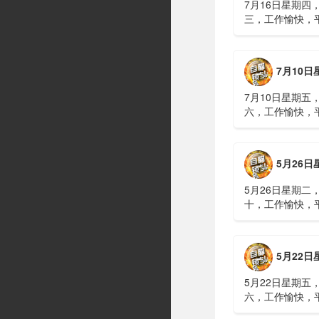
7月16日星期四
三，工作愉快，
习近平在上海考
伊朗进行了90分
伊战争或升级，
7月10日星期五，农历五
议讨论大规模进
商住楼加装......
7月10日星期五
六，工作愉快，
广西南宁六蓝水
人遇难、7人失
山体滑坡：21名
5月26日星期二，农历四
难，年龄最长者
元高标......
5月26日星期二
十，工作愉快，
明知对方间谍，
偷拍出卖大量涉
15年2、神舟二
5月22日星期五，农历四
船与空间站组合
速交会对接......
5月22日星期五
六，工作愉快，
水利部：“龙舟水