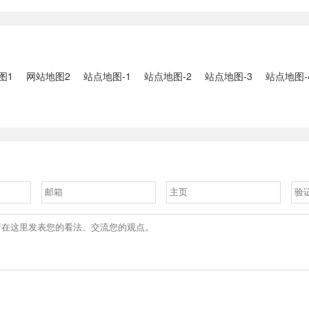
2、国家组织
人失联：全县超10万人受灾，
车辆坠河事件
购开标；英伟
水位正逐步回落2、俄罗斯总
遇难2、贵
大增超预期
统普京抵达北京；美国30年期
现特大暴雨，
国债收......
3、边境......
图1
网站地图2
站点地图-1
站点地图-2
站点地图-3
站点地图-