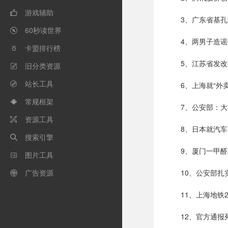
游戏辅助

3、广东省基
60秒读世界

4、两男子造谣
卡盟排行榜

5、江苏省发
旧分类资源

站长工具
6、上海就“

常规框架

7、公安部：
资源工具

8、日本就汽
搜索引擎

9、厦门一甲
图片工具

广告资源
10、公安部扎

11、上海地
12、官方通