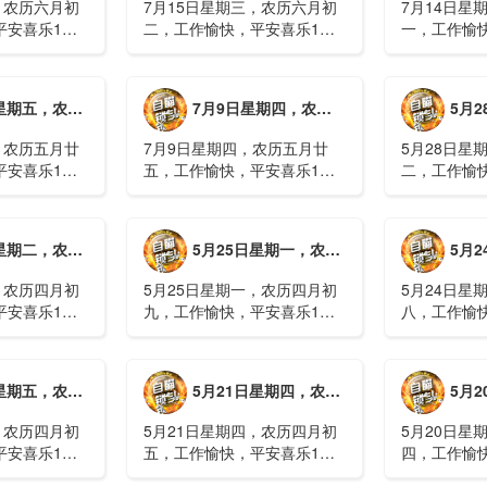
，农历六月初
7月15日星期三，农历六月初
7月14日星
平安喜乐1、
二，工作愉快，平安喜乐1、
一，工作愉
察；美军称对
回应美方航行“保护费”威胁，
沈阳全市今
钟打击2、美
伊朗议会正式提出霍尔木兹法
施，浑南区
特朗普召集会
案2、全球首款实体瘤CAR-T
停业2、广
月廿六，工作愉快，平安喜乐
7月9日星期四，农历五月廿五，工作愉快，平安喜乐
5月28日星
攻3、深圳一
细胞治疗走向临床，上海多家
计发现登革热
医院开......
治愈出院1....
，农历五月廿
7月9日星期四，农历五月廿
5月28日星
平安喜乐1、
五，工作愉快，平安喜乐1、
二，工作愉
库洪灾已致26
超强台风“巴威”可能正面登
特朗普称将
联2、甘肃陇南
陆，防汛形势严峻复杂2、国
清德“谈谈”
林场工人遇
家科技进步一等奖！同济大学
果(金)埃博
月初十，工作愉快，平安喜乐
5月25日星期一，农历四月初九，工作愉快，平安喜乐
5月24日星
近6旬3、近亿
为纳米制造铸就“精准标尺”3、
初期，主要
四川宜宾高......
触3、......
，农历四月初
5月25日星期一，农历四月初
5月24日星
平安喜乐1、
九，工作愉快，平安喜乐1、
八，工作愉
航天工程师仍
神舟二十三号载人飞船与空间
山西留神峪
密文件，获刑
站组合体完成自主快速交会对
已造成90人
十三号载人飞
接2、山洪等地质灾害风险
一煤矿爆炸
月初六，工作愉快，平安喜乐
5月21日星期四，农历四月初五，工作愉快，平安喜乐
5月20日星
体完成自主快
大，重庆永川连续暴雨已致17
下38人正在
人失联，1人......
清赶赴山.....
，农历四月初
5月21日星期四，农历四月初
5月20日星
平安喜乐1、
五，工作愉快，平安喜乐1、
四，工作愉
”期间珠江流
湖南石门强降雨致5人遇难11
失联人员均