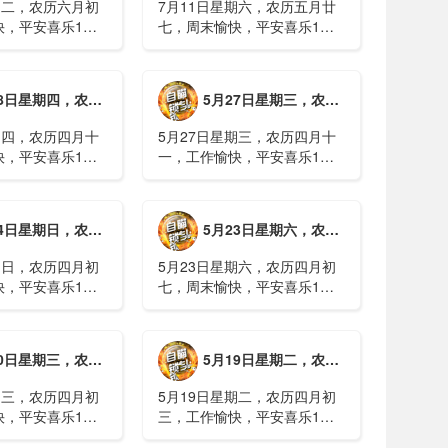
期二，农历六月初
7月11日星期六，农历五月廿
快，平安喜乐1、
七，周末愉快，平安喜乐1、
日实行紧急避险措
浙江沿海多市提升防台风应急
停课停工停产停运
响应至Ⅱ级2、广西镇龙乡仍有
西梧州万秀区：累
8000多人被困，总台记者徒步
期四，农历四月十二，工作愉快，平安喜乐
5月27日星期三，农历四月十一，工作愉快，平安喜乐
病例228例，已
近6小时抵达乡政府3、上海发
..
布海......
期四，农历四月十
5月27日星期三，农历四月十
快，平安喜乐1、
一，工作愉快，平安喜乐1、
就美对台军售和赖
山西煤矿爆炸事故教训惨痛，
，国台办回应2、刚
多地领导干部深入井下督导
拉疫情仍处于暴发
2、媒体：重庆永川一村会计
期日，农历四月初八，工作愉快，平安喜乐
5月23日星期六，农历四月初七，周末愉快，平安喜乐
传播方式为体液接
打电话叫醒乡亲后失联，遗体
被找到确认遇难......
期日，农历四月初
5月23日星期六，农历四月初
快，平安喜乐1、
七，周末愉快，平安喜乐1、
煤矿瓦斯爆炸事故
事关公租房、随迁子女教育等
遇难2、山西沁源
保障，国务院印发《关于推行
已致8人死亡，井
常住地提供基本公共服务的实
期三，农历四月初四，工作愉快，平安喜乐
5月19日星期二，农历四月初三，工作愉快，平安喜乐
全力搜救3、张国
施意见》2、珠江流域进入“龙
.
舟水”降雨......
期三，农历四月初
5月19日星期二，农历四月初
快，平安喜乐1、
三，工作愉快，平安喜乐1、
已找到，广西环江
中美阿三国警方首次开展联合