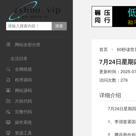
网站全部分类

首页
60秒读世

生活日常
7月24日星
全网线报

更新时间：2025-07-2
程序源码
访问次数：276

网站源码

详细介绍
片段代码

7月24日星期
完整代码

1、李强签署
操作系统

资源工具

2、腾讯股价创