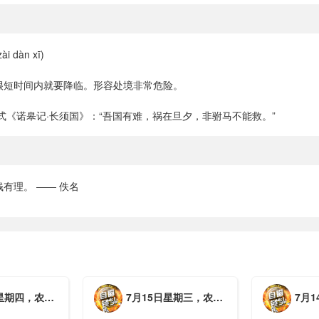
 dàn xī)
很短时间内就要降临。形容处境非常危险。
式《诺皋记·长须国》：“吾国有难，祸在旦夕，非驸马不能救。”
有理。 —— 佚名
月初三，工作愉快，平安喜乐
7月15日星期三，农历六月初二，工作愉快，平安喜乐
7月14日星