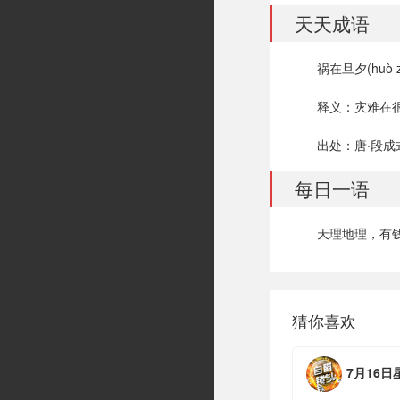
天天成语
祸在旦夕(huò zài
释义：灾难在
出处：唐·段成
每日一语
天理地理，有钱
猜你喜欢
7月16日星期四，农历六