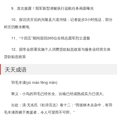
9、首次披露！我军新型潜艇执行远航任务画面曝光
10、探访洪灾后的兴隆县六道河镇：记者徒步3小时抵达，部分
村庄仍断水断电
11、“十四五”期间迎回265位在韩志愿军烈士遗骸
12、国常会部署实施个人消费贷款贴息政策与服务业经营主体
贷款贴息政策
天天成语
羽毛丰满(yǔ máo fēng mǎn)
释义：小鸟的羽毛已经长全。比喻已经成熟或实力已强大。
出处：清·无名氏《杜诗言志》卷十二：“而彼林木丛杂中，有羽
毛丰满而栖于奥援者，令人可望而不可即。”