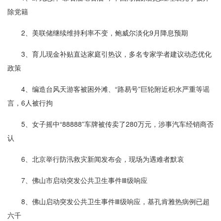
除党籍
2、美联储继续维持利率不变，鲍威尔淡化9月降息预期
3、育儿现金补贴直达家庭引热议，多名专家学者建议动态优化
政策
4、编造台风天游客被困外滩、“路易号”巨轮附近积水严重等谣
言，6人被行拘
5、女子摇中“88888”车牌被传卖了280万元，涉事汽车经销商否
认
6、北京举行防汛救灾新闻发布会，现场为遇难者默哀
7、佛山市启动突发公共卫生事件Ⅲ级响应
8、佛山启动突发公共卫生事件Ⅲ级响应，基孔肯雅热病例已超
六千