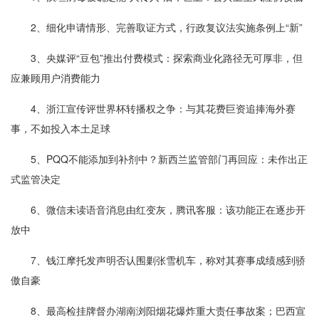
2、细化申请情形、完善取证方式，行政复议法实施条例上“新”
3、央媒评“豆包”推出付费模式：探索商业化路径无可厚非，但
应兼顾用户消费能力
4、浙江宣传评世界杯转播权之争：与其花费巨资追捧海外赛
事，不如投入本土足球
5、PQQ不能添加到补剂中？新西兰监管部门再回应：未作出正
式监管决定
6、微信未读语音消息由红变灰，腾讯客服：该功能正在逐步开
放中
7、钱江摩托发声明否认围剿张雪机车，称对其赛事成绩感到骄
傲自豪
8、最高检挂牌督办湖南浏阳烟花爆炸重大责任事故案；巴西宣