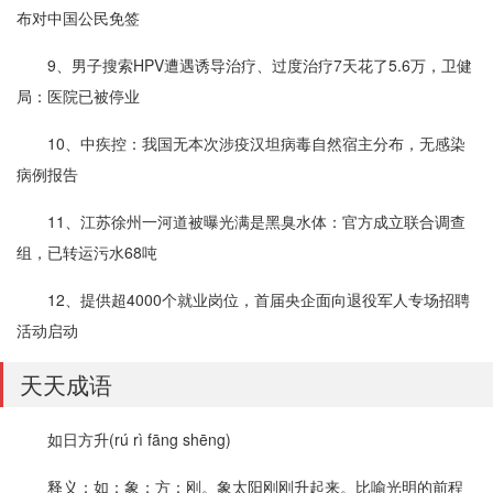
布对中国公民免签
9、男子搜索HPV遭遇诱导治疗、过度治疗7天花了5.6万，卫健
局：医院已被停业
10、中疾控：我国无本次涉疫汉坦病毒自然宿主分布，无感染
病例报告
11、江苏徐州一河道被曝光满是黑臭水体：官方成立联合调查
组，已转运污水68吨
12、提供超4000个就业岗位，首届央企面向退役军人专场招聘
活动启动
天天成语
如日方升(rú rì fāng shēng)
释义：如：象；方：刚。象太阳刚刚升起来。比喻光明的前程