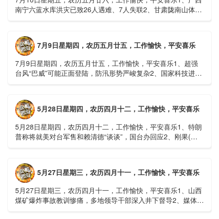
南宁六蓝水库洪灾已致26人遇难、7人失联2、甘肃陇南山体滑
坡：21名林场工人遇难，年龄最长者近6旬3、近亿元高标......
7月9日星期四，农历五月廿五，工作愉快，平安喜乐
7月9日星期四，农历五月廿五，工作愉快，平安喜乐1、超强
台风“巴威”可能正面登陆，防汛形势严峻复杂2、国家科技进步
一等奖！同济大学为纳米制造铸就“精准标尺”3、四川宜宾
高......
5月28日星期四，农历四月十二，工作愉快，平安喜乐
5月28日星期四，农历四月十二，工作愉快，平安喜乐1、特朗
普称将就美对台军售和赖清德“谈谈”，国台办回应2、刚果(金)
埃博拉疫情仍处于暴发初期，主要传播方式为体液接触3、......
5月27日星期三，农历四月十一，工作愉快，平安喜乐
5月27日星期三，农历四月十一，工作愉快，平安喜乐1、山西
煤矿爆炸事故教训惨痛，多地领导干部深入井下督导2、媒体：
重庆永川一村会计打电话叫醒乡亲后失联，遗体被找到确认遇