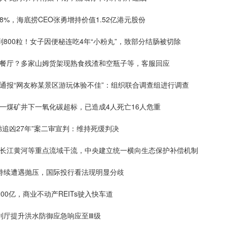
8%，海底捞CEO张勇增持价值1.52亿港元股份
到800粒！女子因便秘连吃4年“小粉丸”，致部分结肠被切除
助餐厅？多家山姆货架现熟食残渣和空瓶子等，客服回应
区通报“网友称某景区游玩体验不佳”：组织联合调查组进行调查
一煤矿井下一氧化碳超标，已造成4人死亡16人危重
弟追凶27年”案二审宣判：维持死缓判决
对长江黄河等重点流域干流，中央建立统一横向生态保护补偿机制
场持续遭遇抛压，国际投行看法现明显分歧
200亿，商业不动产REITs驶入快车道
利厅提升洪水防御应急响应至Ⅲ级