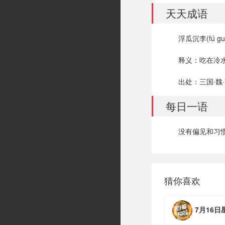
天天成语
浮瓜沉李(fú guā 
释义：吃在冷
出处：三国·魏
每日一语
没有偏见和习惯
猜你喜欢
7月16日星期四，农历六