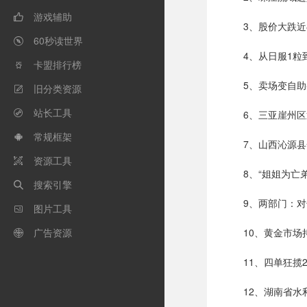
游戏辅助

3、股价大跌近
60秒读世界

4、从日服1粒
卡盟排行榜

5、卖场变自
旧分类资源

站长工具
6、三亚崖州

常规框架

7、山西沁源县
资源工具

8、“姐姐为亡
搜索引擎

9、两部门：
图片工具

广告资源
10、黄金市

11、四单狂揽
12、湖南省水