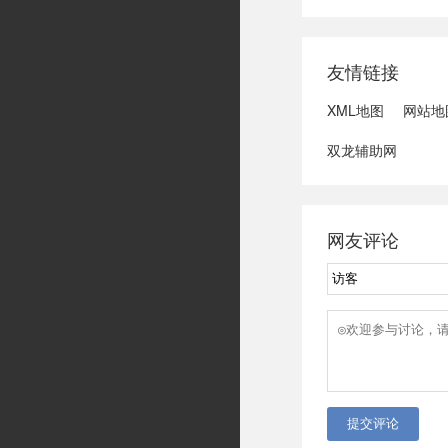
域可能发生洪水
冠脉支架接续采
达第一财季营收
友情链接
3、司法部：......
XML地图
网站地
双龙辅助网
网友评论
提交评论