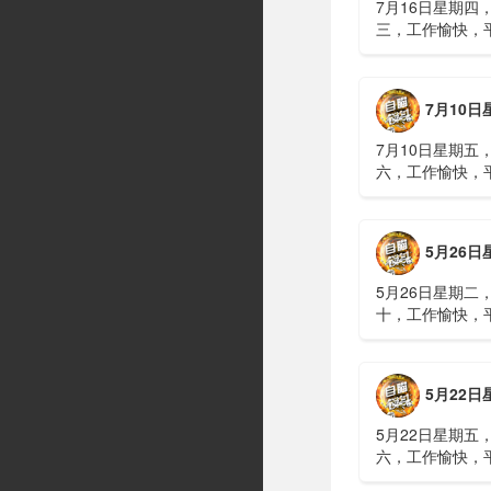
7月16日星期四
三，工作愉快，
习近平在上海考
伊朗进行了90分
伊战争或升级，
7月10日星期五，农历五
议讨论大规模进
商住楼加装......
7月10日星期五
六，工作愉快，
广西南宁六蓝水
人遇难、7人失
山体滑坡：21名
5月26日星期二，农历四
难，年龄最长者
元高标......
5月26日星期二
十，工作愉快，
明知对方间谍，
偷拍出卖大量涉
15年2、神舟二
5月22日星期五，农历四
船与空间站组合
速交会对接......
5月22日星期五
六，工作愉快，
水利部：“龙舟水