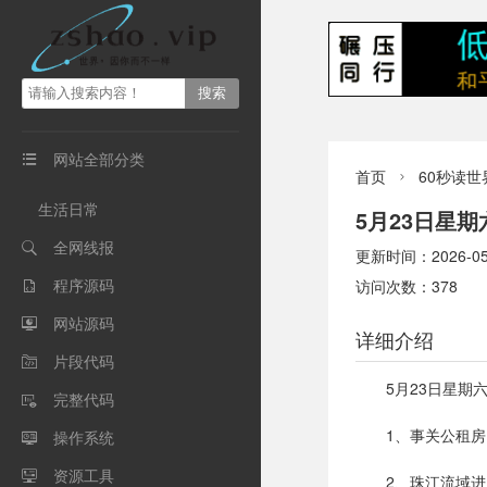
网站全部分类

首页
60秒读世

生活日常
5月23日星
全网线报

更新时间：2026-05-2
程序源码
访问次数：378

网站源码

详细介绍
片段代码

5月23日星期
完整代码

1、事关公租
操作系统

资源工具

2、珠江流域进