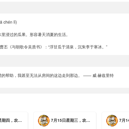
chén lǐ)
水里浸过的瓜果。形容暑天消夏的生活。
·曹丕《与朝歌令吴质书》：“浮甘瓜于清泉，沉朱李于寒冰。”
的帮助，我甚至无法从房间的这边走到那边。 —— 威·赫兹里特
月初三，工作愉快，平安喜乐
7月15日星期三，农历六月初二，工作愉快，平安喜乐
7月14日星