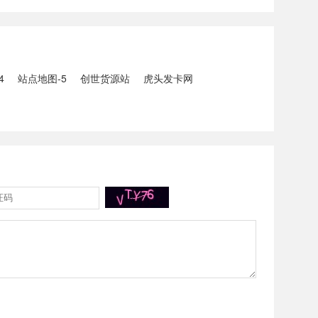
5人生还、10人
打击电信网络诈骗犯罪行动；
州中南部5县昨日出
内塔尼亚胡与特朗普讨论重启
20县降大暴雨
对伊战事可能性2、湖北宣恩
县汛情已致3......
4
站点地图-5
创世货源站
虎头发卡网