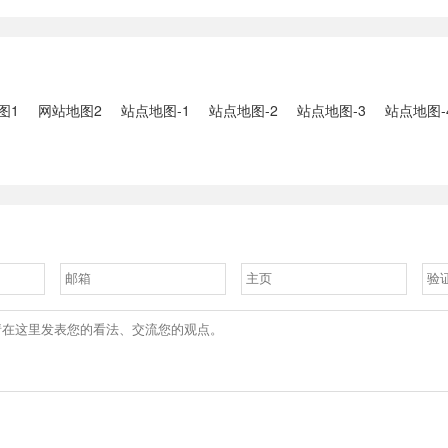
2、国家组织
人失联：全县超10万人受灾，
车辆坠河事件
购开标；英伟
水位正逐步回落2、俄罗斯总
遇难2、贵
大增超预期
统普京抵达北京；美国30年期
现特大暴雨，
国债收......
3、边境......
图1
网站地图2
站点地图-1
站点地图-2
站点地图-3
站点地图-