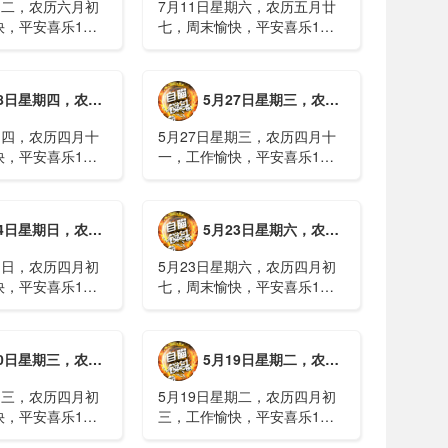
期二，农历六月初
7月11日星期六，农历五月廿
快，平安喜乐1、
七，周末愉快，平安喜乐1、
日实行紧急避险措
浙江沿海多市提升防台风应急
停课停工停产停运
响应至Ⅱ级2、广西镇龙乡仍有
西梧州万秀区：累
8000多人被困，总台记者徒步
期四，农历四月十二，工作愉快，平安喜乐
5月27日星期三，农历四月十一，工作愉快，平安喜乐
病例228例，已
近6小时抵达乡政府3、上海发
..
布海......
期四，农历四月十
5月27日星期三，农历四月十
快，平安喜乐1、
一，工作愉快，平安喜乐1、
就美对台军售和赖
山西煤矿爆炸事故教训惨痛，
，国台办回应2、刚
多地领导干部深入井下督导
拉疫情仍处于暴发
2、媒体：重庆永川一村会计
期日，农历四月初八，工作愉快，平安喜乐
5月23日星期六，农历四月初七，周末愉快，平安喜乐
传播方式为体液接
打电话叫醒乡亲后失联，遗体
被找到确认遇难......
期日，农历四月初
5月23日星期六，农历四月初
快，平安喜乐1、
七，周末愉快，平安喜乐1、
煤矿瓦斯爆炸事故
事关公租房、随迁子女教育等
遇难2、山西沁源
保障，国务院印发《关于推行
已致8人死亡，井
常住地提供基本公共服务的实
期三，农历四月初四，工作愉快，平安喜乐
5月19日星期二，农历四月初三，工作愉快，平安喜乐
全力搜救3、张国
施意见》2、珠江流域进入“龙
.
舟水”降雨......
期三，农历四月初
5月19日星期二，农历四月初
快，平安喜乐1、
三，工作愉快，平安喜乐1、
已找到，广西环江
中美阿三国警方首次开展联合