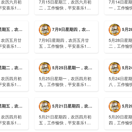
，农历六月初
7月15日星期三，农历六月初
7月14日星
平安喜乐1、
二，工作愉快，平安喜乐1、
一，工作愉
察；美军称对
回应美方航行“保护费”威胁，
沈阳全市今
钟打击2、美
伊朗议会正式提出霍尔木兹法
施，浑南区
特朗普召集会
案2、全球首款实体瘤CAR-T
停业2、广
月廿六，工作愉快，平安喜乐
7月9日星期四，农历五月廿五，工作愉快，平安喜乐
5月28日星
攻3、深圳一
细胞治疗走向临床，上海多家
计发现登革热
医院开......
治愈出院1....
，农历五月廿
7月9日星期四，农历五月廿
5月28日星
平安喜乐1、
五，工作愉快，平安喜乐1、
二，工作愉
库洪灾已致26
超强台风“巴威”可能正面登
特朗普称将
联2、甘肃陇南
陆，防汛形势严峻复杂2、国
清德“谈谈”
林场工人遇
家科技进步一等奖！同济大学
果(金)埃博
月初十，工作愉快，平安喜乐
5月25日星期一，农历四月初九，工作愉快，平安喜乐
5月24日星
近6旬3、近亿
为纳米制造铸就“精准标尺”3、
初期，主要
四川宜宾高......
触3、......
，农历四月初
5月25日星期一，农历四月初
5月24日星
平安喜乐1、
九，工作愉快，平安喜乐1、
八，工作愉
航天工程师仍
神舟二十三号载人飞船与空间
山西留神峪
密文件，获刑
站组合体完成自主快速交会对
已造成90人
十三号载人飞
接2、山洪等地质灾害风险
一煤矿爆炸
月初六，工作愉快，平安喜乐
5月21日星期四，农历四月初五，工作愉快，平安喜乐
5月20日星
体完成自主快
大，重庆永川连续暴雨已致17
下38人正在
人失联，1人......
清赶赴山.....
，农历四月初
5月21日星期四，农历四月初
5月20日星
平安喜乐1、
五，工作愉快，平安喜乐1、
四，工作愉
”期间珠江流
湖南石门强降雨致5人遇难11
失联人员均