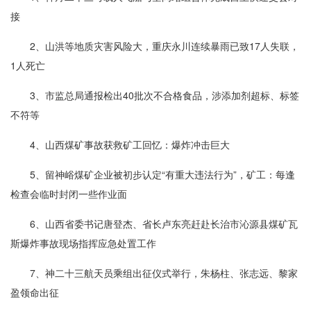
接
2、山洪等地质灾害风险大，重庆永川连续暴雨已致17人失联，
1人死亡
3、市监总局通报检出40批次不合格食品，涉添加剂超标、标签
不符等
4、山西煤矿事故获救矿工回忆：爆炸冲击巨大
5、留神峪煤矿企业被初步认定“有重大违法行为”，矿工：每逢
检查会临时封闭一些作业面
6、山西省委书记唐登杰、省长卢东亮赶赴长治市沁源县煤矿瓦
斯爆炸事故现场指挥应急处置工作
7、神二十三航天员乘组出征仪式举行，朱杨柱、张志远、黎家
盈领命出征