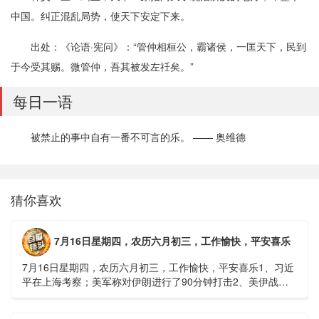
中国。纠正混乱局势，使天下安定下来。
出处：《论语·宪问》：“管仲相桓公，霸诸侯，一匡天下，民到
于今受其赐。微管仲，吾其被发左祍矣。”
每日一语
被禁止的事中自有一番不可言的乐。 —— 奥维德
猜你喜欢
7月16日星期四，农历六月初三，工作愉快，平安喜乐
7月16日星期四，农历六月初三，工作愉快，平安喜乐1、习近
平在上海考察；美军称对伊朗进行了90分钟打击2、美伊战争
或升级，特朗普召集会议讨论大规模进攻3、深圳一商住楼加
装......