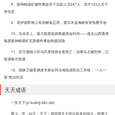
8、留神峪煤矿爆炸事故井下实际人员247人，其中123人无下
井信息
9、美伊或即将公布谅解备忘录，霍尔木兹海峡有望免费开放
10、生命至上，最大限度抢抓救援黄金时间——直击山西通洲
集团留神峪煤矿瓦斯爆炸事故救援现场
11、官方通报小区马匹受惊致女童死亡：涉事马主被刑拘，已
提请检方批捕
12、国家卫健委调派专家会同当地组成联合工作组，“一人一
策”救治伤员
天天成语
一匡天下(yī kuāng tiān xià)
释义：匡：纠正；天下：原指周天子统治所及的地方，即整个