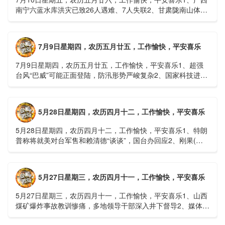
南宁六蓝水库洪灾已致26人遇难、7人失联2、甘肃陇南山体滑
坡：21名林场工人遇难，年龄最长者近6旬3、近亿元高标......
7月9日星期四，农历五月廿五，工作愉快，平安喜乐
7月9日星期四，农历五月廿五，工作愉快，平安喜乐1、超强
台风“巴威”可能正面登陆，防汛形势严峻复杂2、国家科技进步
一等奖！同济大学为纳米制造铸就“精准标尺”3、四川宜宾
高......
5月28日星期四，农历四月十二，工作愉快，平安喜乐
5月28日星期四，农历四月十二，工作愉快，平安喜乐1、特朗
普称将就美对台军售和赖清德“谈谈”，国台办回应2、刚果(金)
埃博拉疫情仍处于暴发初期，主要传播方式为体液接触3、......
5月27日星期三，农历四月十一，工作愉快，平安喜乐
5月27日星期三，农历四月十一，工作愉快，平安喜乐1、山西
煤矿爆炸事故教训惨痛，多地领导干部深入井下督导2、媒体：
重庆永川一村会计打电话叫醒乡亲后失联，遗体被找到确认遇